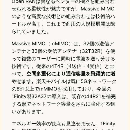
Open RANは異なるベンダーの機器を組み合わ
せられる柔軟性が魅力ですが、Massive MIMO
のような高度な技術との組み合わせは技術的ハ
ードルが高く、これまで商用の大規模展開は限
られていました。
Massive MIMO（mMIMO）は、32個の送信ア
ンテナと32個の受信アンテナ（32T32R）を使
って複数のユーザーに同時に電波を送り分ける
技術です。従来の4T4R（4送信・4受信）と比
べて、
空間多重化により通信容量を飛躍的に増
やせます。
楽天モバイルは既に5Gネットワーク
の8割以上でmMIMOを採用しており、今回の
1Finity製32A37の導入は、既存の44R21を補完
する形でネットワーク容量をさらに強化する狙
いがあります。
エネルギー効率の観点も見逃せません。1Finity