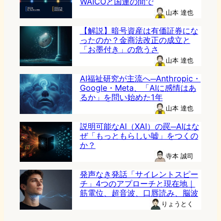
WAICOと国連の間で
山本 達也
【解説】暗号資産は有価証券にな
ったのか？金商法改正の成立と
「お墨付き」の危うさ
山本 達也
AI福祉研究が主流へ─Anthropic・
Google・Meta、「AIに感情はあ
るか」を問い始めた1年
山本 達也
説明可能なAI（XAI）の罠─AIはな
ぜ「もっともらしい嘘」をつくの
か？
寺本 誠司
発声なき発話「サイレントスピー
チ」4つのアプローチと現在地｜
筋電位、超音波、口唇読み、脳波
りょうとく