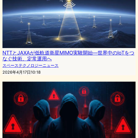
NTTとJAXAが低軌道衛星MIMO実験開始—世界中のIoTをつ
なぐ技術、定常運用へ
スペーステクノロジーニュース
2026年4月17日10:18