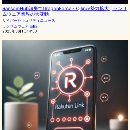
RansomHub消失でDragonForce・Qilinが勢力拡大 | ランサ
ムウェア業界の大変動
サイバーセキュリティニュース
ランサムウェア
qilin
2025年8月1日14:30