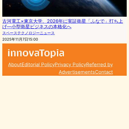
古河電工×東京大学、2026年に実証衛星「ふなで」打ち上
げ—小型衛星ビジネスの本格化へ
スペーステクノロジーニュース
2025年11月7日15:00
About
Editorial Policy
Privacy Policy
Referred by
Advertisements
Contact