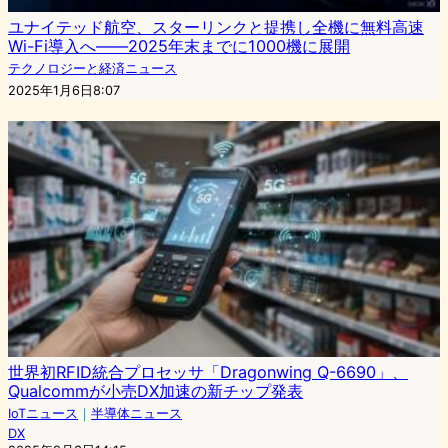
ユナイテッド航空、スターリンクと提携し全機に無料高速
Wi-Fi導入へ――2025年末までに1000機に展開
テクノロジーと経済ニュース
2025年1月6日8:07
世界初RFID統合プロセッサ「Dragonwing Q-6690」、
Qualcommが小売DX加速の新チップ発表
IoTニュース
｜
半導体ニュース
DX