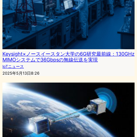
Keysight×ノースイースタン大学の6G研究最前線：130GHz
MIMOシステムで36Gbpsの無線伝送を実現
IoTニュース
2025年5月13日8:26