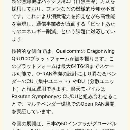
製の無線機はパッシブ冷却（自然空冷）方式を
採用しており、ファンなどの機械的冷却が不要
です。これにより消費電力を抑えながら高性能
を実現し、通信事業者が直面する「ビットあた
りのエネルギー削減」という課題に対応してい
ます。
技術的な側面では、Qualcommの Dragonwing
QRU100プラットフォームが鍵を握ります。こ
のプラットフォームは最大64T64Rまでスケー
ル可能で、O-RAN準拠の設計により異なるベン
ダーのCU（集中ユニット）やDU（分散ユニッ
ト）と相互運用できます。楽天モバイルは
Rakuten Symphonyの CU/DUと組み合わせるこ
とで、マルチベンダー環境でのOpen RAN展開
を実証しています。
今回の展開は、日本の5Gインフラがグローバル