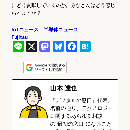
にどう貢献していくのか。みなさんはどう感じ
られますか？
IoTニュース
｜
半導体ニュース
Fujitsu
L
X
M
B
F
H
i
a
l
a
a
n
s
u
c
t
e
t
e
e
e
山本 達也
o
s
b
n
『デジタルの窓口』代表。
d
k
o
a
名前の通り、テクノロジー
o
y
o
に関するあらゆる相談
の”最初の窓口”になること
n
k