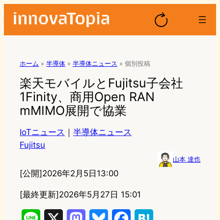
ホーム
»
半導体
»
半導体ニュース
»
個別投稿
楽天モバイルとFujitsu子会社
1Finity、商用Open RAN
mMIMO展開で協業
IoTニュース
｜
半導体ニュース
Fujitsu
山本 達也
[公開]
2026年2月5日13:00
[最終更新]
2026年5月27日 15:01
L
X
M
B
F
H