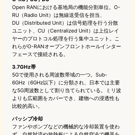
Open RANにおける基地局の機能分割単位。O-
RU（Radio Unit）は無線送受信を担当、
DU（Distributed Unit）は信号処理を行う分散
ユニット、CU（Centralized Unit）は上位レイ
ヤーのプロトコル処理を行う集中ユニット。こ
れらがO-RANオープンフロントホールインター
フェースで接続される。
3.7GHz帯
5Gで使用される周波数帯域の一つ。Sub-
6GHz（6GHz以下）に分類され、日本では主要
な5G周波数として割り当てられている。ミリ波
よりも広範囲をカバーでき、建物への浸透性も
比較的高い。
パッシブ冷却
ファンやポンプなどの機械的な冷却装置を使わ
ず、自然対流や放熱板による自然空冷で機器を