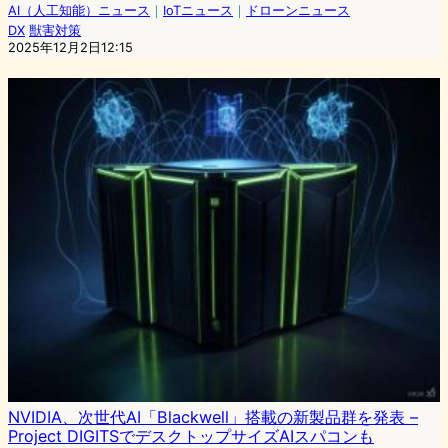
AI（人工知能）ニュース
｜
IoTニュース
｜
ドローンニュース
DX
獣害対策
2025年12月2日12:15
NVIDIA、次世代AI「Blackwell」搭載の新製品群を発表 –
Project DIGITSでデスクトップサイズAIスパコンも