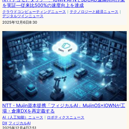
を実証―従来比500%の速度向上を達成
クラウドコンピューティングニュース
｜
テクノロジーと経済ニュース
｜
デジタルツインニュース
2025年12月6日8:30
NTT・Mujin資本提携「フィジカルAI」MujinOS×IOWNが工
場・倉庫DXを再定義する
AI（人工知能）ニュース
｜
ロボティクスニュース
DX
フィジカルAI
2025年12月4日7:51