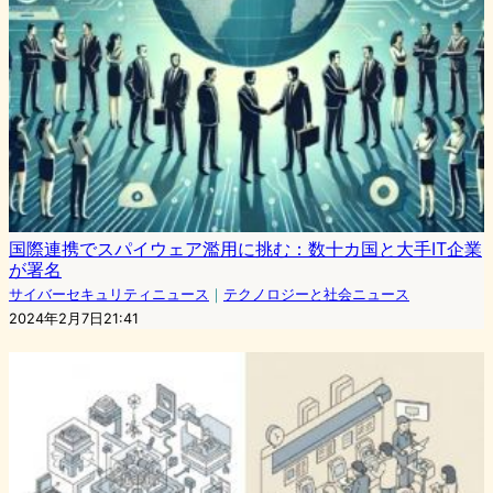
国際連携でスパイウェア濫用に挑む：数十カ国と大手IT企業
が署名
サイバーセキュリティニュース
｜
テクノロジーと社会ニュース
2024年2月7日21:41