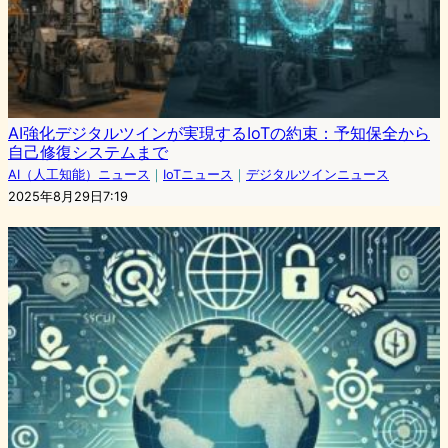
AI強化デジタルツインが実現するIoTの約束：予知保全から
自己修復システムまで
AI（人工知能）ニュース
｜
IoTニュース
｜
デジタルツインニュース
2025年8月29日7:19