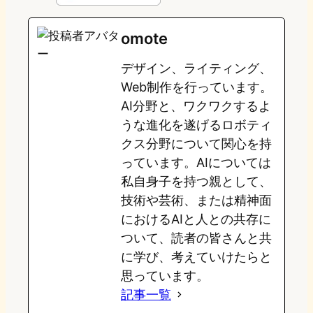
e
t
e
e
e
omote
o
s
b
n
デザイン、ライティング、
d
k
o
a
Web制作を行っています。
o
y
o
AI分野と、ワクワクするよ
うな進化を遂げるロボティ
n
k
クス分野について関心を持
っています。AIについては
私自身子を持つ親として、
技術や芸術、または精神面
におけるAIと人との共存に
ついて、読者の皆さんと共
に学び、考えていけたらと
思っています。
記事一覧