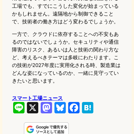
工場でも、すでにこうした変化が始まっている
かもしれません。遠隔地から制御できること
で、技術者の働き方はどう変わるでしょうか。
一方で、クラウドに依存することへの不安もあ
るのではないでしょうか。セキュリティや通信
障害のリスク、あるいは人と技術の関わり方な
ど、考えるべきテーマは多岐にわたります。こ
の技術が2027年度に実用化される時、製造業は
どんな姿になっているのか、一緒に見守ってい
きたいと思います。
スマート工場ニュース
L
X
M
B
F
H
i
a
l
a
a
n
s
u
c
t