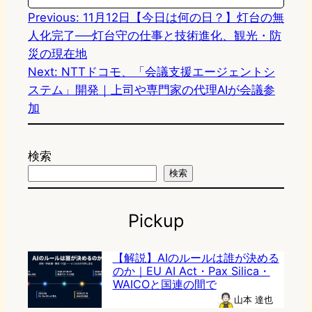
Previous:
11月12日【今日は何の日？】灯台の無
人化完了──灯台守の仕事と技術進化、観光・防
災の現在地
Next:
NTTドコモ、「会議支援エージェントシ
ステム」開発｜上司や専門家の代理AIが会議参
加
検索
検索
Pickup
【解説】AIのルールは誰が決める
のか｜EU AI Act・Pax Silica・
WAICOと国連の間で
山本 達也