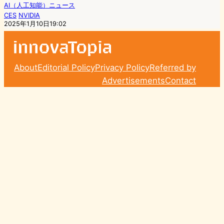
AI（人工知能）ニュース
CES
NVIDIA
2025年1月10日19:02
About
Editorial Policy
Privacy Policy
Referred by
Advertisements
Contact