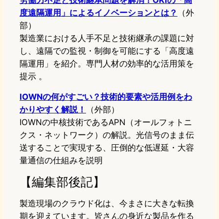
労働力不足と技術継承問題を解消！OKIの「高
度遠隔運用」によるイノベーションとは？
（外
部）
製造業における人手不足と技術継承の課題に対
し、遠隔での監視・制御を可能にする「高度遠
隔運用」を紹介。専門人材の効率的な活用策を
提示 。
IOWNの何がすごい？技術的要素や活用例をわ
かりやすく解説！
（外部）
IOWNの中核技術であるAPN（オールフォトニ
クス・ネットワーク）の解説。光信号のまま伝
送することで実現する、圧倒的な低遅延・大容
量通信の仕組みを説明
【編集部後記】
製造現場のクラウド化は、今まさに大きな転換
期を迎えています。皆さんの身近な製品を作る