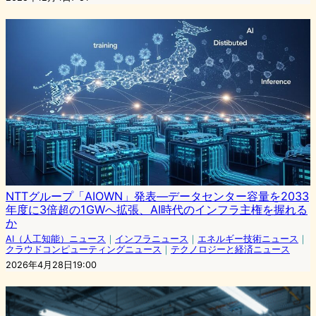
NTTグループ「AIOWN」発表―データセンター容量を2033
年度に3倍超の1GWへ拡張、AI時代のインフラ主権を握れる
か
AI（人工知能）ニュース
｜
インフラニュース
｜
エネルギー技術ニュース
｜
クラウドコンピューティングニュース
｜
テクノロジーと経済ニュース
2026年4月28日19:00