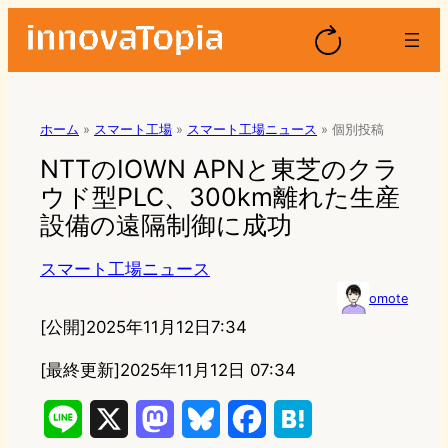
ホーム
»
スマート工場
»
スマート工場ニュース
»
個別投稿
NTTのIOWN APNと東芝のクラ
ウド型PLC、300km離れた生産
設備の遠隔制御に成功
スマート工場ニュース
omote
[公開]
2025年11月12日7:34
[最終更新]
2025年11月12日 07:34
L
X
M
B
F
H