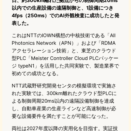
日、約300km離れた拠点からの制御周期20ms
以内での生産設備の遠隔制御と、1設備につき
4fps（250ms）でのAI外観検査に成功したと発
表した。
これはNTTのIOWN構想の中核技術である「All
Photonics Network（APN）」および「RDMA
アクセラレーション技術」と、東芝のクラウド
型PLC「Meister Controller Cloud PLCパッケー
ジ typeN1」を活用した共同実験で、製造業界で
初めての成功となる。
NTT武蔵野研究開発センタの模擬環境で実施さ
れた実験では、300km離れたクラウド型PLCに
よる制御周期20ms以内の遠隔設備制御を達成
し、自動車産業の生産ラインなど高速制御が必
要な設備要件を満たすことが可能になった。
両社は2027年度以降の実用化を目指す。実証技