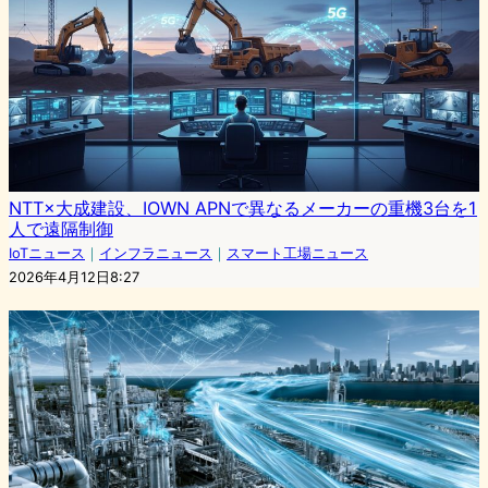
NTT×大成建設、IOWN APNで異なるメーカーの重機3台を1
人で遠隔制御
IoTニュース
｜
インフラニュース
｜
スマート工場ニュース
2026年4月12日8:27