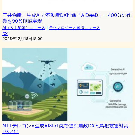
三井物産、生成AIで不動産DX推進「AIDeeD」—400分の作
業を90％削減実現
AI（人工知能）ニュース
｜
テクノロジーと経済ニュース
DX
2025年12月18日18:00
NTTテレコン×生成AI×IoT罠で進む農政DXと鳥獣被害対策
DXとは