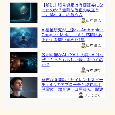
【解説】暗号資産は有価証券にな
ったのか？金商法改正の成立と
「お墨付き」の危うさ
山本 達也
AI福祉研究が主流へ─Anthropic・
Google・Meta、「AIに感情はあ
るか」を問い始めた1年
山本 達也
説明可能なAI（XAI）の罠─AIはな
ぜ「もっともらしい嘘」をつくの
か？
寺本 誠司
発声なき発話「サイレントスピー
チ」4つのアプローチと現在地｜
筋電位、超音波、口唇読み、脳波
りょうとく