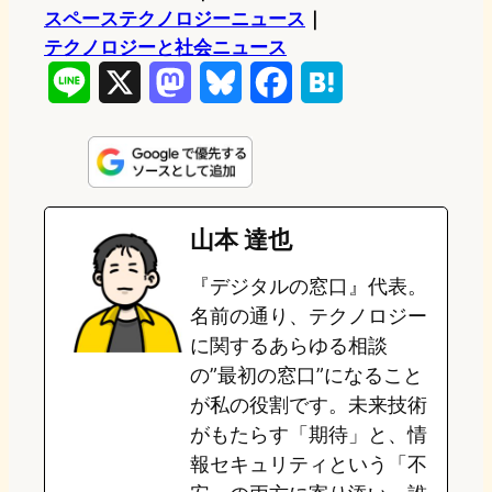
スペーステクノロジーニュース
｜
テクノロジーと社会ニュース
L
X
M
B
F
H
i
a
l
a
a
n
s
u
c
t
e
t
e
e
e
山本 達也
o
s
b
n
『デジタルの窓口』代表。
d
k
o
a
名前の通り、テクノロジー
o
y
o
に関するあらゆる相談
の”最初の窓口”になること
n
k
が私の役割です。未来技術
がもたらす「期待」と、情
報セキュリティという「不