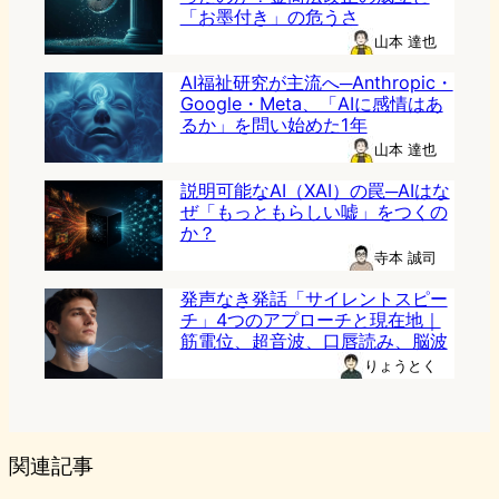
「お墨付き」の危うさ
山本 達也
AI福祉研究が主流へ─Anthropic・
Google・Meta、「AIに感情はあ
るか」を問い始めた1年
山本 達也
説明可能なAI（XAI）の罠─AIはな
ぜ「もっともらしい嘘」をつくの
か？
寺本 誠司
発声なき発話「サイレントスピー
チ」4つのアプローチと現在地｜
筋電位、超音波、口唇読み、脳波
りょうとく
関連記事