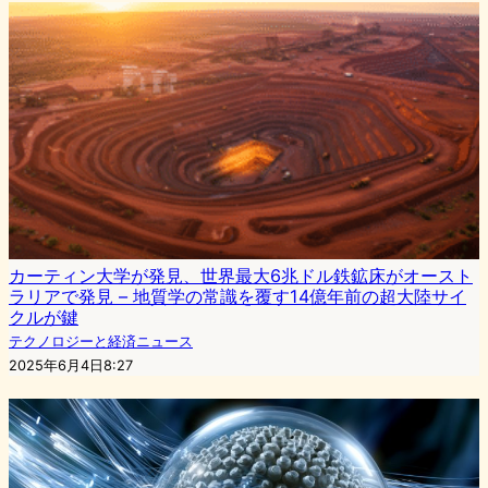
カーティン大学が発見、世界最大6兆ドル鉄鉱床がオースト
ラリアで発見 – 地質学の常識を覆す14億年前の超大陸サイ
クルが鍵
テクノロジーと経済ニュース
2025年6月4日8:27