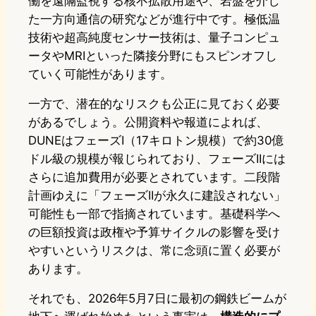
働を遠隔監視する核不拡散用途や、岩盤を介し
た一方向通信の研究などが進行中です。極低温
技術や超高純度センサー技術は、量子コンピュ
ータやMRIといった隣接分野にもスピンオフし
ていく可能性があります。
一方で、潜在的なリスクも公正に見ておく必要
があるでしょう。公開資料や報道によれば、
DUNEはフェーズI（17キロトン規模）で約30億
ドル級の規模が報じられており、フェーズIIには
さらに追加費用が必要とされています。二段階
計画ゆえに「フェーズIIが永久に建設されない」
可能性も一部で指摘されています。基礎科学へ
の巨額投資は政権や予算サイクルの影響を受け
やすいというリスクは、常に念頭に置く必要が
あります。
それでも、2026年5月7日に最初の鋼鉄ビームが