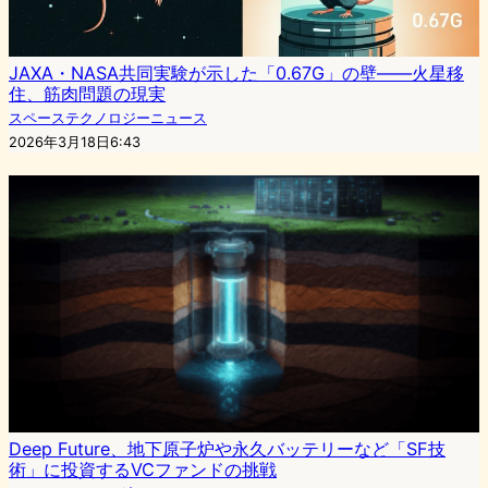
JAXA・NASA共同実験が示した「0.67G」の壁——火星移
住、筋肉問題の現実
スペーステクノロジーニュース
2026年3月18日6:43
Deep Future、地下原子炉や永久バッテリーなど「SF技
術」に投資するVCファンドの挑戦