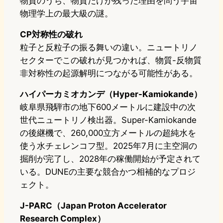
物質のうち、物質だけが残った理由を問う宇宙
物理学上の最大級の謎。
CP対称性の破れ
粒子と反粒子の振る舞いの違い。ニュートリノ
セクターでこの破れが見つかれば、物質-反物質
非対称性の起源解明につながる可能性がある。
ハイパーカミオカンデ（Hyper-Kamiokande）
岐阜県飛騨市の地下600メートルに建設中の次
世代ニュートリノ検出器。Super-Kamiokande
の後継機で、260,000立方メートルの超純水を
使う水チェレンコフ型。2025年7月に主空洞の
掘削が完了し、2028年の稼働開始が予定されて
いる。DUNEの主要な競合かつ相補的なプロジ
ェクト。
J-PARC（Japan Proton Accelerator
Research Complex）