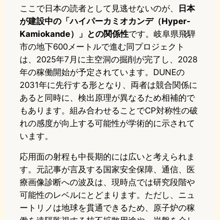
ここで日本の読者として見逃せないのが、
日本
が建設中の「ハイパーカミオカンデ（Hyper-
Kamiokande）」との関係性
です。岐阜県飛騨
市の地下600メートルで進む同プロジェクト
は、2025年7月に主空洞の掘削が完了し、2028
年の稼働開始が予定されています。DUNEの
2031年に先行する形となり、両者は競合関係に
あると同時に、検出原理が異なるため相補的で
もあります。組み合わせることでCP対称性の破
れの感度が向上する可能性が学術的に示されて
います。
応用面の射程も中長期的には広いと考えられま
す。元記事が言及する国家安全保障、通信、医
療画像診断への波及は、現時点では研究段階や
可能性のレベルにとどまります。ただし、ニュ
ートリノは地球を貫通できるため、原子炉の稼