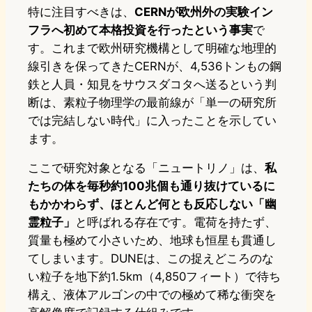
特に注目すべきは、
CERNが欧州外の実験イン
フラへ初めて本格投資を行ったという事実
で
す。これまで欧州研究機構として明確な地理的
線引きを保ってきたCERNが、4,536トンもの鋼
鉄と人員・知見をサウスダコタへ送るという判
断は、素粒子物理学の最前線が「単一の研究所
では完結しない時代」に入ったことを示してい
ます。
ここで研究対象となる「ニュートリノ」は、
私
たちの体を毎秒約100兆個も通り抜けているに
もかかわらず、ほとんど何とも反応しない「幽
霊粒子」
と呼ばれる存在です。電荷を持たず、
質量も極めて小さいため、地球も恒星も貫通し
てしまいます。DUNEは、この捉えどころのな
い粒子を地下約1.5km（4,850フィート）で待ち
構え、液体アルゴンの中での極めて稀な衝突を