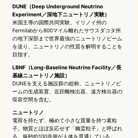
DUNE（Deep Underground Neutrino
Experiment／深地下ニュートリノ実験）
米国主導の国際共同実験。イリノイ州の
Fermilabから800マイル離れたサウスダコタ州
の地下深部まで世界最強のニュートリノビーム
を送り、ニュートリノの性質を解明することを
目指す。
LBNF（Long-Baseline Neutrino Facility／長
基線ニュートリノ施設）
DUNEを支える施設群の総称。ニュートリノビ
ームの生成装置、近距離検出器、遠方検出器の
収容空間を含む。
ニュートリノ
電荷を持たず、極めて小さな質量を持つ素粒
子。物質とほぼ反応せず「幽霊粒子」と呼ばれ
る。毎秒約100兆個が人体を貫通している。