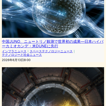
中国JUNO、ニュートリノ観測で世界初の成果―日本ハイパ
ーカミオカンデ・米DUNEに先行
インフラニュース
｜
スペーステクノロジーニュース
｜
テクノロジーと社会ニュース
2026年6月13日8:00