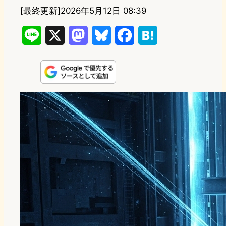
[最終更新]
2026年5月12日 08:39
L
X
M
B
F
H
i
a
l
a
a
n
s
u
c
t
e
t
e
e
e
o
s
b
n
d
k
o
a
o
y
o
n
k