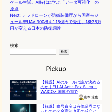
ゲール生誕。AI時代に学ぶ「データ可視化」の
原点
Next:
テラドローンが防衛装備庁から国産モジ
ュール型UAV 300機を1.15億円で受注、1機38万
円が変える日本の防衛調達
検索
検索
Pickup
【解説】AIのルールは誰が決める
のか｜EU AI Act・Pax Silica・
WAICOと国連の間で
山本 達也
【解説】暗号資産は有価証券にな
ったのか？金商法改正の成立と