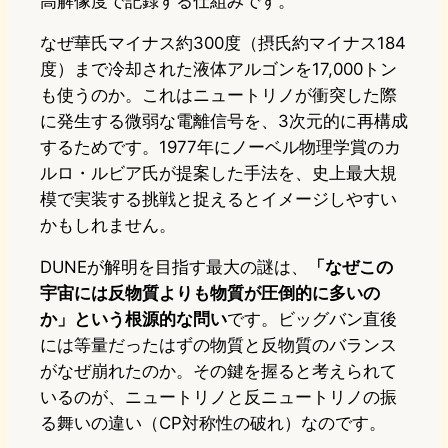
高解像度で記録する仕組みです。
なぜ華氏マイナス約300度（摂氏約マイナス184
度）まで冷却された液体アルゴンを17,000トン
も使うのか。これはニュートリノが衝突した際
に発生する微弱な電離信号を、3次元的に再構成
するためです。1977年にノーベル物理学賞のカ
ルロ・ルビア氏が提案した手法を、史上最大規
模で実装する挑戦と捉えるとイメージしやすい
かもしれません。
DUNEが解明を目指す最大の謎は、
「なぜこの
宇宙には反物質よりも物質が圧倒的に多いの
か」という根源的な問い
です。ビッグバン直後
には等量だったはずの物質と反物質のバランス
がなぜ崩れたのか。その鍵を握ると考えられて
いるのが、ニュートリノと反ニュートリノの振
る舞いの違い（CP対称性の破れ）なのです。