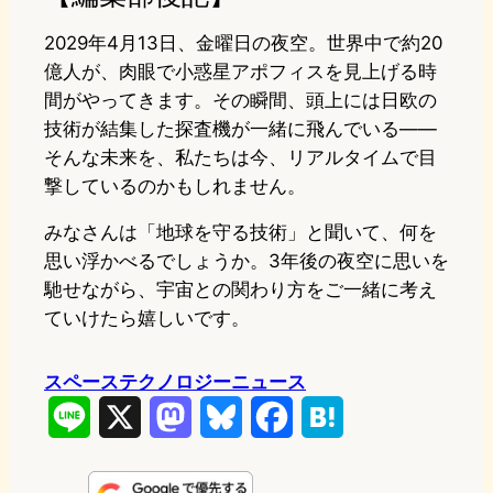
2029年4月13日、金曜日の夜空。世界中で約20
億人が、肉眼で小惑星アポフィスを見上げる時
間がやってきます。その瞬間、頭上には日欧の
技術が結集した探査機が一緒に飛んでいる——
そんな未来を、私たちは今、リアルタイムで目
撃しているのかもしれません。
みなさんは「地球を守る技術」と聞いて、何を
思い浮かべるでしょうか。3年後の夜空に思いを
馳せながら、宇宙との関わり方をご一緒に考え
ていけたら嬉しいです。
スペーステクノロジーニュース
L
X
M
B
F
H
i
a
l
a
a