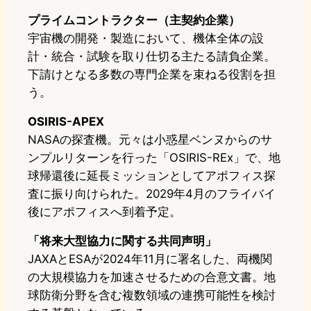
プライムコントラクター（主契約企業）
宇宙機の開発・製造において、機体全体の設
計・統合・試験を取り仕切る主たる請負企業。
下請けとなる多数の専門企業を束ねる役割を担
う。
OSIRIS-APEX
NASAの探査機。元々は小惑星ベンヌからのサ
ンプルリターンを行った「OSIRIS-REx」で、地
球帰還後に延長ミッションとしてアポフィス探
査に振り向けられた。2029年4月のフライバイ
後にアポフィスへ到着予定。
「将来大型協力に関する共同声明」
JAXAとESAが2024年11月に署名した、両機関
の大規模協力を加速させるための合意文書。地
球防衛分野を含む複数領域の連携可能性を検討