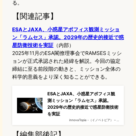
る。
【関連記事】
ESAとJAXA、小惑星アポフィス観測ミッショ
ン「ラムセス」承認。2029年の歴史的接近で惑
星防衛技術を実証
（内部）
2025年11月のESA閣僚理事会でRAMSESミッシ
ョンが正式承認された経緯を解説。今回の協定
締結に至る前段階の動きと、ミッション全体の
科学的意義をより深く知ることができる。
ESAとJAXA、小惑星アポフィス観
測ミッション「ラムセス」承認。
2029年の歴史的接近で惑星防衛技術
を実証
innovaTopia -（イノベトピア） – …
【編集部後記】