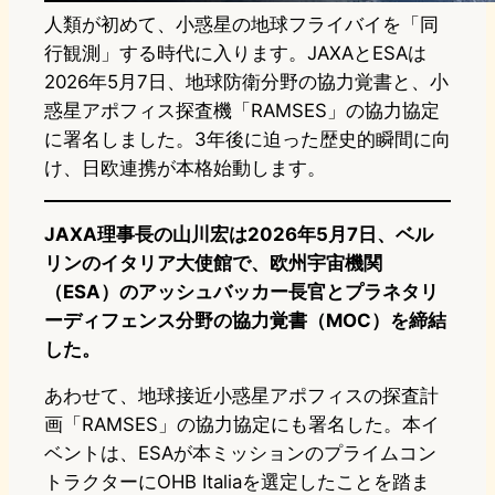
人類が初めて、小惑星の地球フライバイを「同
行観測」する時代に入ります。JAXAとESAは
2026年5月7日、地球防衛分野の協力覚書と、小
惑星アポフィス探査機「RAMSES」の協力協定
に署名しました。3年後に迫った歴史的瞬間に向
け、日欧連携が本格始動します。
JAXA理事長の山川宏は2026年5月7日、ベル
リンのイタリア大使館で、欧州宇宙機関
（ESA）のアッシュバッカー長官とプラネタリ
ーディフェンス分野の協力覚書（MOC）を締結
した。
あわせて、地球接近小惑星アポフィスの探査計
画「RAMSES」の協力協定にも署名した。本イ
ベントは、ESAが本ミッションのプライムコン
トラクターにOHB Italiaを選定したことを踏ま