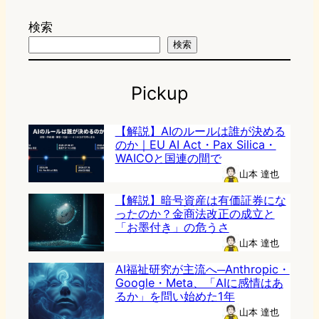
検索
検索
Pickup
【解説】AIのルールは誰が決める
のか｜EU AI Act・Pax Silica・
WAICOと国連の間で
山本 達也
【解説】暗号資産は有価証券にな
ったのか？金商法改正の成立と
「お墨付き」の危うさ
山本 達也
AI福祉研究が主流へ─Anthropic・
Google・Meta、「AIに感情はあ
るか」を問い始めた1年
山本 達也