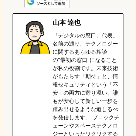
n
s
u
c
t
e
t
e
e
e
山本 達也
o
s
b
n
『デジタルの窓口』代表。
d
k
o
a
名前の通り、テクノロジー
o
y
o
に関するあらゆる相談
の”最初の窓口”になること
n
k
が私の役割です。未来技術
がもたらす「期待」と、情
報セキュリティという「不
安」の両方に寄り添い、誰
もが安心して新しい一歩を
踏み出せるような道しるべ
を発信します。 ブロックチ
ェーンやスペーステクノロ
ジーといったワクワクする