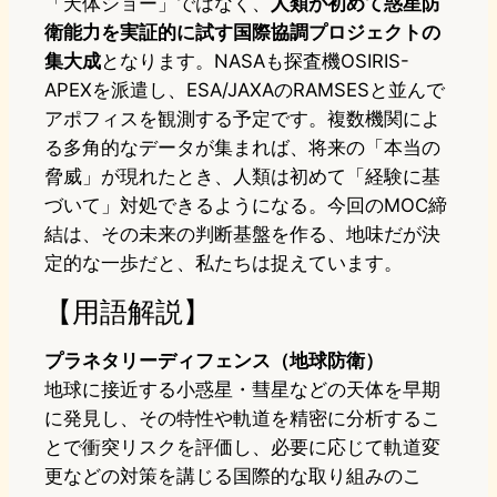
「天体ショー」ではなく、
人類が初めて惑星防
衛能力を実証的に試す国際協調プロジェクトの
集大成
となります。NASAも探査機OSIRIS-
APEXを派遣し、ESA/JAXAのRAMSESと並んで
アポフィスを観測する予定です。複数機関によ
る多角的なデータが集まれば、将来の「本当の
脅威」が現れたとき、人類は初めて「経験に基
づいて」対処できるようになる。今回のMOC締
結は、その未来の判断基盤を作る、地味だが決
定的な一歩だと、私たちは捉えています。
【用語解説】
プラネタリーディフェンス（地球防衛）
地球に接近する小惑星・彗星などの天体を早期
に発見し、その特性や軌道を精密に分析するこ
とで衝突リスクを評価し、必要に応じて軌道変
更などの対策を講じる国際的な取り組みのこ