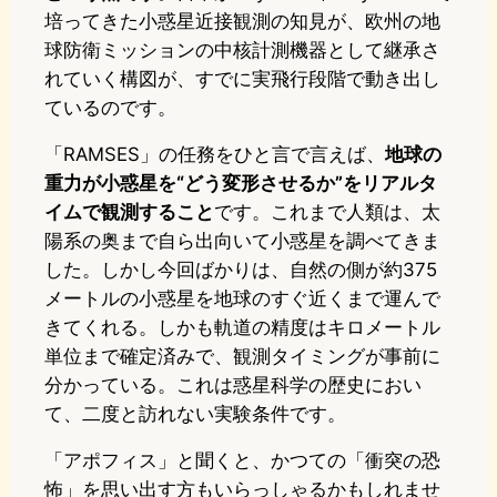
培ってきた小惑星近接観測の知見が、欧州の地
球防衛ミッションの中核計測機器として継承さ
れていく構図が、すでに実飛行段階で動き出し
ているのです。
「RAMSES」の任務をひと言で言えば、
地球の
重力が小惑星を“どう変形させるか”をリアルタ
イムで観測すること
です。これまで人類は、太
陽系の奥まで自ら出向いて小惑星を調べてきま
した。しかし今回ばかりは、自然の側が約375
メートルの小惑星を地球のすぐ近くまで運んで
きてくれる。しかも軌道の精度はキロメートル
単位まで確定済みで、観測タイミングが事前に
分かっている。これは惑星科学の歴史におい
て、二度と訪れない実験条件です。
「アポフィス」と聞くと、かつての「衝突の恐
怖」を思い出す方もいらっしゃるかもしれませ