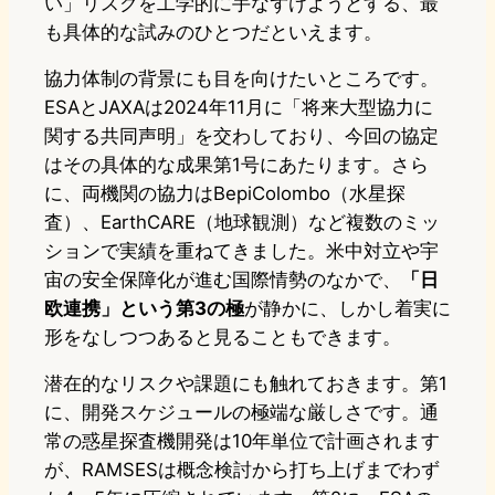
い」リスクを工学的に手なずけようとする、最
も具体的な試みのひとつだといえます。
協力体制の背景にも目を向けたいところです。
ESAとJAXAは2024年11月に「将来大型協力に
関する共同声明」を交わしており、今回の協定
はその具体的な成果第1号にあたります。さら
に、両機関の協力はBepiColombo（水星探
査）、EarthCARE（地球観測）など複数のミッ
ションで実績を重ねてきました。米中対立や宇
宙の安全保障化が進む国際情勢のなかで、
「日
欧連携」という第3の極
が静かに、しかし着実に
形をなしつつあると見ることもできます。
潜在的なリスクや課題にも触れておきます。第1
に、開発スケジュールの極端な厳しさです。通
常の惑星探査機開発は10年単位で計画されます
が、RAMSESは概念検討から打ち上げまでわず