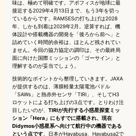
味は、極めて明確です。アポフィスが地球に最
接近する2029年4月13日まで、もう3年を切っ
ているからです。RAMSESの打ち上げは2028
年、しかも到着は2029年2月。逆算すれば、機
体設計や搭載機器の開発を「後ろから前へ」と
詰めていく時間的余裕は、ほとんど残されてい
ません。今回の協力協定の調印は、その最終局
面に向けた国際ミッションの「ゴーサイン」と
理解するのが妥当でしょう。
技術的なポイントから整理していきます。JAXA
が提供するのは、薄膜軽量太陽電池パドル
「SAWs」と熱赤外センサ「TIRI」、そしてH3
ロケットによる打ち上げの3点です。とりわけ注
目したいのが、
TIRIが先行する小惑星探査ミッ
ション「Hera」にもすでに搭載され、現在
Didymos小惑星系へ向けて航行中の機器である
という点です
。日本がHayabusa、Hayabusa2で