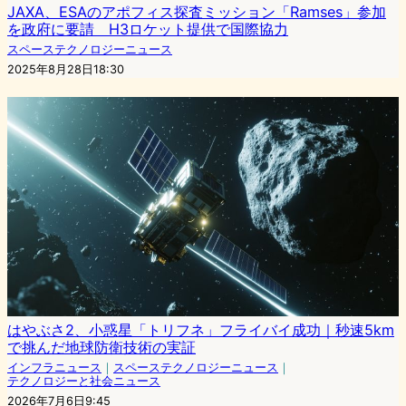
JAXA、ESAのアポフィス探査ミッション「Ramses」参加
を政府に要請 H3ロケット提供で国際協力
スペーステクノロジーニュース
2025年8月28日18:30
はやぶさ2、小惑星「トリフネ」フライバイ成功｜秒速5km
で挑んだ地球防衛技術の実証
インフラニュース
｜
スペーステクノロジーニュース
｜
テクノロジーと社会ニュース
2026年7月6日9:45