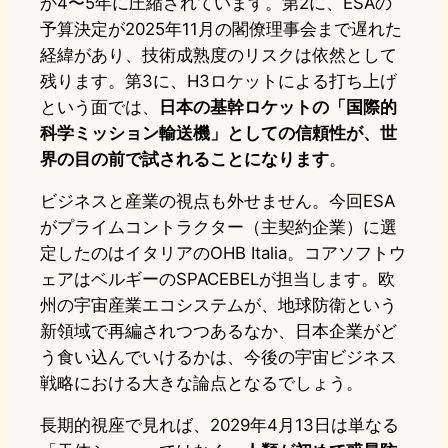
か4〜5年に圧縮されています。第2に、ESAの
予算決定が2025年11月の閣僚理事会まで遅れた
経緯があり、技術成熟度のリスクは依然として
残ります。第3に、H3ロケットによる打ち上げ
という面では、
日本の基幹ロケットの「国際的
科学ミッション輸送機」としての信頼性が、世
界の目の前で試されることになります
。
ビジネスと産業の視点も外せません。今回ESA
がプライムコントラクター（主契約企業）に選
定したのはイタリアのOHB Italia。コアソフトウ
ェアはベルギーのSPACEBELが担当します。欧
州の宇宙産業エコシステムが、地球防衛という
新領域で再編されつつあるなか、日本企業がど
う食い込んでいけるかは、今後の宇宙ビジネス
戦略における大きな論点となるでしょう。
長期的視座で見れば、2029年4月13日は単なる