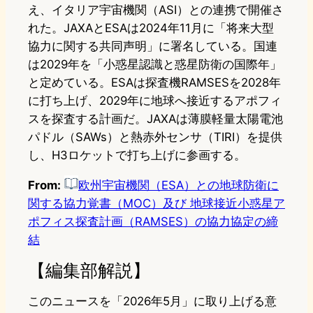
え、イタリア宇宙機関（ASI）との連携で開催さ
れた。JAXAとESAは2024年11月に「将来大型
協力に関する共同声明」に署名している。国連
は2029年を「小惑星認識と惑星防衛の国際年」
と定めている。ESAは探査機RAMSESを2028年
に打ち上げ、2029年に地球へ接近するアポフィ
スを探査する計画だ。JAXAは薄膜軽量太陽電池
パドル（SAWs）と熱赤外センサ（TIRI）を提供
し、H3ロケットで打ち上げに参画する。
From:
欧州宇宙機関（ESA）との地球防衛に
関する協力覚書（MOC）及び 地球接近小惑星ア
ポフィス探査計画（RAMSES）の協力協定の締
結
【編集部解説】
このニュースを「2026年5月」に取り上げる意