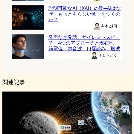
説明可能なAI（XAI）の罠─AIはな
ぜ「もっともらしい嘘」をつくの
か？
寺本 誠司
発声なき発話「サイレントスピー
チ」4つのアプローチと現在地｜
筋電位、超音波、口唇読み、脳波
りょうとく
関連記事