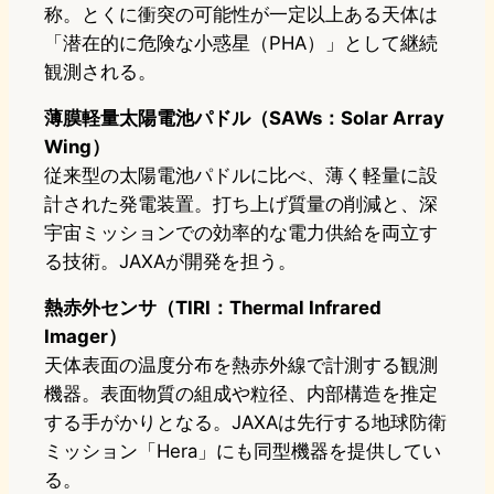
称。とくに衝突の可能性が一定以上ある天体は
「潜在的に危険な小惑星（PHA）」として継続
観測される。
薄膜軽量太陽電池パドル（SAWs：Solar Array
Wing）
従来型の太陽電池パドルに比べ、薄く軽量に設
計された発電装置。打ち上げ質量の削減と、深
宇宙ミッションでの効率的な電力供給を両立す
る技術。JAXAが開発を担う。
熱赤外センサ（TIRI：Thermal Infrared
Imager）
天体表面の温度分布を熱赤外線で計測する観測
機器。表面物質の組成や粒径、内部構造を推定
する手がかりとなる。JAXAは先行する地球防衛
ミッション「Hera」にも同型機器を提供してい
る。