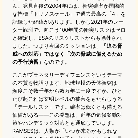
ん。発見直後の2004年には、衝突確率が国際的
な指標「トリノスケール」で過去最高の「4」を
記録した経緯があります。しかし2021年のレー
ダー観測で、向こう100年間の衝突リスクはゼロ
と確定し、ESAのリスクリストからも除外され
ました。つまり今回のミッションは、
「迫る脅
威への対応」ではなく「次の脅威に備えるため
の予行演習」
なのです。
ここがプラネタリーディフェンスというテーマ
の本質を物語ります。地球規模の天体衝突は、
頻度こそ数千年から数万年に一度ですが、ひと
たび起これば文明レベルの被害をもたらしうる
「テールリスク」です。確率は低くとも備える
価値がある——この発想は、近年の気候変動対
策やパンデミック対応とも通底しています。
RAMSESは、人類が「いつか来るかもしれな