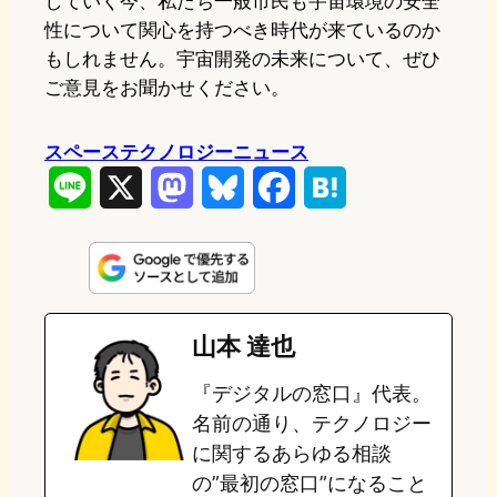
していく今、私たち一般市民も宇宙環境の安全
性について関心を持つべき時代が来ているのか
もしれません。宇宙開発の未来について、ぜひ
ご意見をお聞かせください。
スペーステクノロジーニュース
L
X
M
B
F
H
i
a
l
a
a
n
s
u
c
t
e
t
e
e
e
山本 達也
o
s
b
n
『デジタルの窓口』代表。
d
k
o
a
名前の通り、テクノロジー
o
y
o
に関するあらゆる相談
の”最初の窓口”になること
n
k