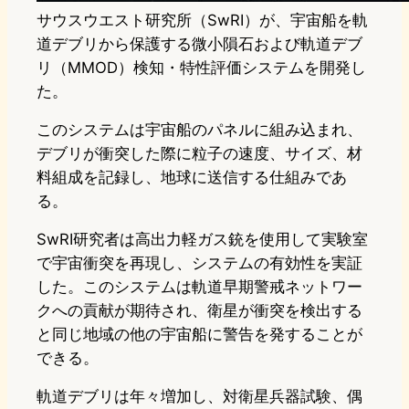
サウスウエスト研究所（SwRI）が、宇宙船を軌
道デブリから保護する微小隕石および軌道デブ
リ（MMOD）検知・特性評価システムを開発し
た。
このシステムは宇宙船のパネルに組み込まれ、
デブリが衝突した際に粒子の速度、サイズ、材
料組成を記録し、地球に送信する仕組みであ
る。
SwRI研究者は高出力軽ガス銃を使用して実験室
で宇宙衝突を再現し、システムの有効性を実証
した。このシステムは軌道早期警戒ネットワー
クへの貢献が期待され、衛星が衝突を検出する
と同じ地域の他の宇宙船に警告を発することが
できる。
軌道デブリは年々増加し、対衛星兵器試験、偶