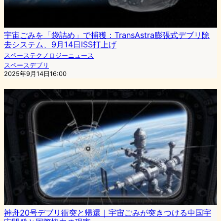
宇宙ごみを「袋詰め」で捕獲：TransAstra膨張式デブリ除
去システム、9月14日ISS打上げ
スペーステクノロジーニュース
スペースデブリ
2025年9月14日16:00
神舟20号デブリ衝突と帰還｜宇宙ごみが突きつける中国宇