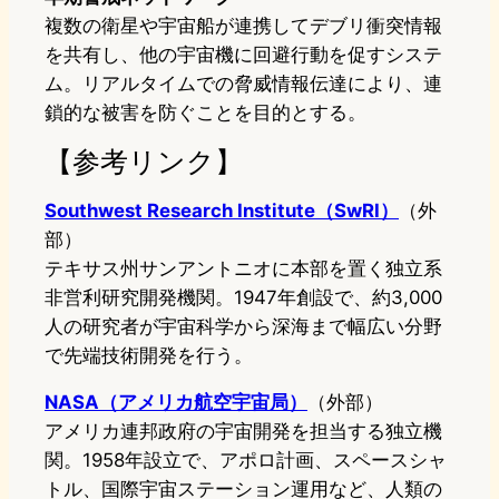
複数の衛星や宇宙船が連携してデブリ衝突情報
を共有し、他の宇宙機に回避行動を促すシステ
ム。リアルタイムでの脅威情報伝達により、連
鎖的な被害を防ぐことを目的とする。
【参考リンク】
Southwest Research Institute（SwRI）
（外
部）
テキサス州サンアントニオに本部を置く独立系
非営利研究開発機関。1947年創設で、約3,000
人の研究者が宇宙科学から深海まで幅広い分野
で先端技術開発を行う。
NASA（アメリカ航空宇宙局）
（外部）
アメリカ連邦政府の宇宙開発を担当する独立機
関。1958年設立で、アポロ計画、スペースシャ
トル、国際宇宙ステーション運用など、人類の