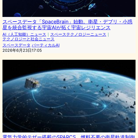
スペースデータ「SpaceBrain」始動。衛星・デブリ・小惑
星を統合監視する宇宙AIが拓く宇宙レジリエンス
AI（人工知能）ニュース
｜
スペーステクノロジーニュース
｜
テクノロジーと社会ニュース
スペースデータ
バーティカルAI
2026年6月23日17:05
電気力学的テザー搭載のSPARCS 燃料不要の衛星軌道制御