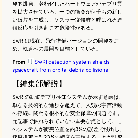
発的爆発、老朽化したハードウェアがデブリ雲
を拡大させている。一つの衝突が何千もの新し
い破片を生成し、ケスラー症候群と呼ばれる連
鎖反応を引き起こす危険性がある。
SwRIは現在、飛行準備バージョンの開発を進
め、軌道への展開を目標としている。
From:
SwRI detection system shields
spacecraft from orbital debris collisions
【編集部解説】
SwRIの軌道デブリ検知システムが示す意義は、
単なる技術的な進歩を超えて、人類の宇宙活動
の存続に関わる根本的な安全保障の問題です。
元記事で触れられていない重要な点として、こ
のシステムが衝突位置を約3%の誤差で検出し、
速度推定は5-23%の精度を実現することが研究