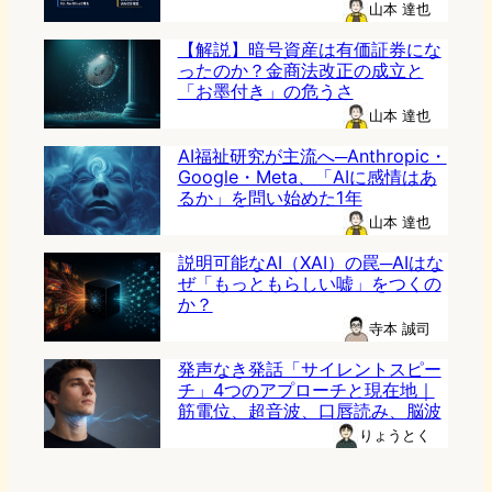
山本 達也
【解説】暗号資産は有価証券にな
ったのか？金商法改正の成立と
「お墨付き」の危うさ
山本 達也
AI福祉研究が主流へ─Anthropic・
Google・Meta、「AIに感情はあ
るか」を問い始めた1年
山本 達也
説明可能なAI（XAI）の罠─AIはな
ぜ「もっともらしい嘘」をつくの
か？
寺本 誠司
発声なき発話「サイレントスピー
チ」4つのアプローチと現在地｜
筋電位、超音波、口唇読み、脳波
りょうとく