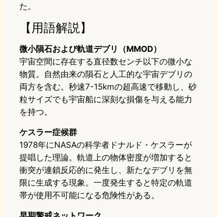
た。
【用語解説】
微小隕石および軌道デブリ（MMOD）
宇宙空間に存在する直径数センチ以下の微小な
物質。自然由来の隕石と人工的な宇宙デブリの
両方を含む。秒速7-15kmの超高速で移動し、砂
粒サイズでも宇宙船に深刻な損傷を与える能力
を持つ。
ケスラー症候群
1978年にNASAの科学者ドナルド・ケスラーが
提唱した理論。軌道上の物体密度が増加すると
衝突が連鎖反応的に発生し、新たなデブリを無
限に生成する現象。一度発生すると特定の軌道
帯が使用不可能になる危険性がある。
早期警戒ネットワーク