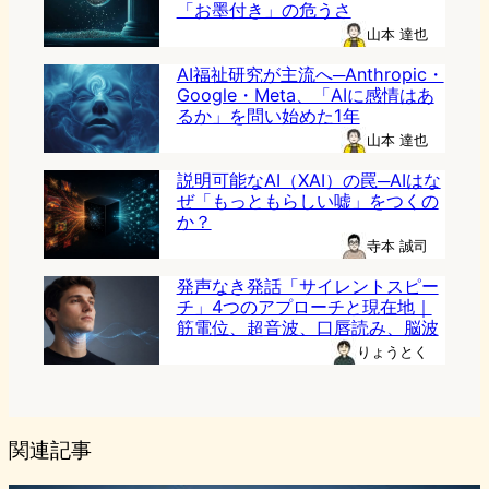
「お墨付き」の危うさ
山本 達也
AI福祉研究が主流へ─Anthropic・
Google・Meta、「AIに感情はあ
るか」を問い始めた1年
山本 達也
説明可能なAI（XAI）の罠─AIはな
ぜ「もっともらしい嘘」をつくの
か？
寺本 誠司
発声なき発話「サイレントスピー
チ」4つのアプローチと現在地｜
筋電位、超音波、口唇読み、脳波
りょうとく
関連記事