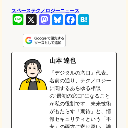
スペーステクノロジーニュース
L
X
M
B
F
H
i
a
l
a
a
n
s
u
c
t
e
t
e
e
e
山本 達也
o
s
b
n
『デジタルの窓口』代表。
d
k
o
a
名前の通り、テクノロジー
o
y
o
に関するあらゆる相談
の”最初の窓口”になること
n
k
が私の役割です。未来技術
がもたらす「期待」と、情
報セキュリティという「不
安」の両方に寄り添い、誰