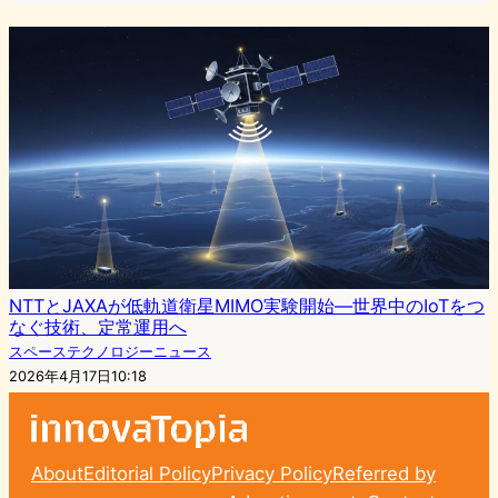
NTTとJAXAが低軌道衛星MIMO実験開始—世界中のIoTをつ
なぐ技術、定常運用へ
スペーステクノロジーニュース
2026年4月17日10:18
About
Editorial Policy
Privacy Policy
Referred by