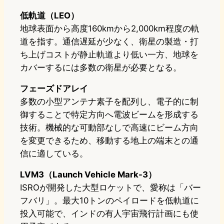
低軌道（LEO）
地球表面から高度160kmから2,000km程度の軌
道を指す。通信遅延が少なく、衛星の製造・打
ち上げコストが静止軌道より低い一方、地球を
カバーするには多数の衛星が必要となる。
フェーズドアレイ
多数の小型アンテナ素子を配列し、電子的に制
御することで特定方向へ電波ビームを形成する
技術。機械的な可動部なしで高速にビーム方向
を変更できるため、移動する地上の端末との通
信に適している。
LVM3（Launch Vehicle Mark-3）
ISROが開発した大型ロケットで、愛称は「バー
フバリ」。最大10トンのペイロードを低軌道に
投入可能で、インドの有人宇宙飛行計画にも使