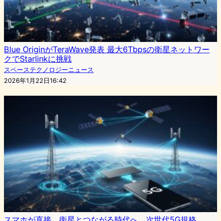
Blue OriginがTeraWave発表 最大6Tbpsの衛星ネットワー
クでStarlinkに挑戦
スペーステクノロジーニュース
2026年1月22日16:42
スマホが直接、衛星とつながる時代へ。次世代5G規格