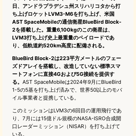
日、アンドラプラデシュ州スリハリコタから打
ち上げロケットLVM3-M6を打ち上げ、米国
AST SpaceMobileの通信衛星BlueBird Block-
2を搭載した。重量6,100kgのこの衛星は、
LVM3打ち上げ史上最重量のペイロードであ
り、低軌道約520km高度に配備される。
BlueBird Block-2は223平方メートルのフェー
ズドアレイを搭載し、改造していない標準スマ
ートフォンに直接4Gおよび5G接続を提供す
る。
AST SpaceMobileは2024年9月にBlueBird
1-5の5基を打ち上げ済みで、世界50以上のモバ
イル事業者と提携している。
このミッションはLVM3の6回目の運用飛行であ
り、7月には15億ドル規模のNASA-ISRO合成開
口レーダーミッション（NISAR）を打ち上げて
いる。