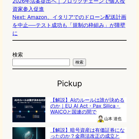
2026年法案提出へ｜ブロックチェーンで個人投
資家参入促進
Next:
Amazon、イタリアでのドローン配送計画
を中止──テスト成功も「規制の枠組み」が障壁
に
検索
検索
Pickup
【解説】AIのルールは誰が決める
のか｜EU AI Act・Pax Silica・
WAICOと国連の間で
山本 達也
【解説】暗号資産は有価証券にな
ったのか？金商法改正の成立と