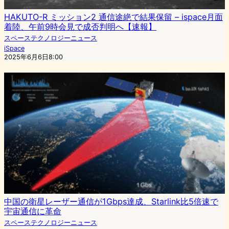
HAKUTO-R ミッション2 通信途絶で結果保留 – ispace月面
着陸、午前9時会見で成否判明へ【速報】
スペーステクノロジーニュース
iSpace
2025年6月6日8:00
中国の衛星レーザー通信が1Gbps達成、Starlink比5倍速で
宇宙通信に革命
スペーステクノロジーニュース