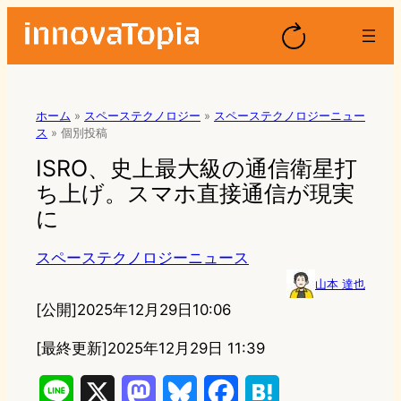
ホーム
»
スペーステクノロジー
»
スペーステクノロジーニュー
ス
»
個別投稿
ISRO、史上最大級の通信衛星打
ち上げ。スマホ直接通信が現実
に
スペーステクノロジーニュース
山本 達也
[公開]
2025年12月29日10:06
[最終更新]
2025年12月29日 11:39
L
X
M
B
F
H