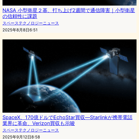
NASA 小型衛星２基、打ち上げ2週間で通信障害｜小型衛星
の信頼性に課題
スペーステクノロジーニュース
2025年8月8日6:51
SpaceX、170億ドルでEchoStar買収—Starlinkが携帯電話
業界に革命、Verizon買収も示唆
スペーステクノロジーニュース
2025年9月12日8:58