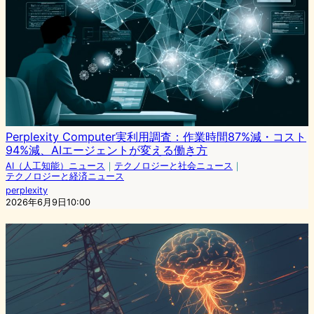
Perplexity Computer実利用調査：作業時間87%減・コスト
94%減、AIエージェントが変える働き方
AI（人工知能）ニュース
｜
テクノロジーと社会ニュース
｜
テクノロジーと経済ニュース
perplexity
2026年6月9日10:00