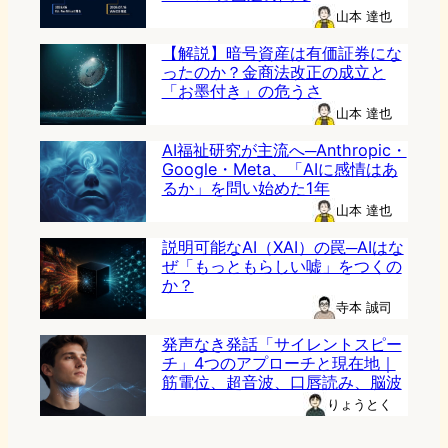
山本 達也
【解説】暗号資産は有価証券にな
ったのか？金商法改正の成立と
「お墨付き」の危うさ
山本 達也
AI福祉研究が主流へ─Anthropic・
Google・Meta、「AIに感情はあ
るか」を問い始めた1年
山本 達也
説明可能なAI（XAI）の罠─AIはな
ぜ「もっともらしい嘘」をつくの
か？
寺本 誠司
発声なき発話「サイレントスピー
チ」4つのアプローチと現在地｜
筋電位、超音波、口唇読み、脳波
りょうとく