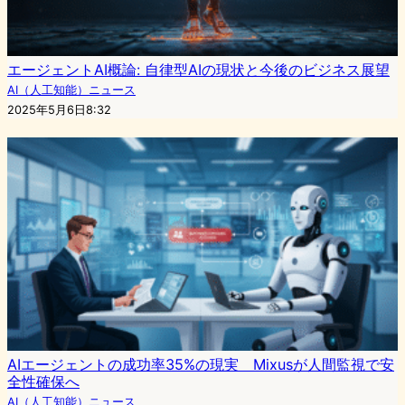
エージェントAI概論: 自律型AIの現状と今後のビジネス展望
AI（人工知能）ニュース
2025年5月6日8:32
AIエージェントの成功率35%の現実 Mixusが人間監視で安
全性確保へ
AI（人工知能）ニュース