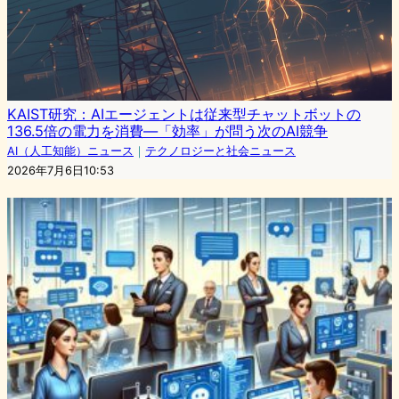
KAIST研究：AIエージェントは従来型チャットボットの
136.5倍の電力を消費—「効率」が問う次のAI競争
AI（人工知能）ニュース
｜
テクノロジーと社会ニュース
2026年7月6日10:53