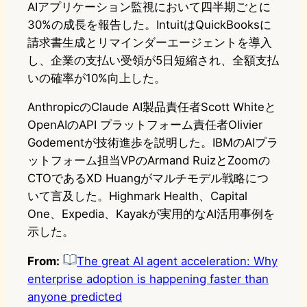
AIアプリケーション監視において四半期ごとに
30%の成長を報告した。IntuitはQuickBooksに
請求書生成とリマインダーエージェントを導入
し、企業の支払い受領が5日短縮され、全額支払
いの確率が10%向上した。
AnthropicのClaude AI製品責任者Scott Whiteと
OpenAIのAPI プラットフォーム責任者Olivier
Godementが技術進歩を説明した。IBMのAIプラ
ットフォーム担当VPのArmand RuizとZoomの
CTOであるXD Huangがマルチモデル戦略につ
いて言及した。Highmark Health、Capital
One、Expedia、Kayakが実用的なAI活用事例を
示した。
From:
The great AI agent acceleration: Why
enterprise adoption is happening faster than
anyone predicted