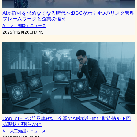
AIが許可を求めなくなる時代へ:BCGが示す4つのリスク管理
フレームワークと企業の備え
AI（人工知能）ニュース
2025年12月20日17:45
Copilot+ PC普及率9%、企業のAI機能評価は期待値を下回
る現状が明らかに
AI（人工知能）ニュース