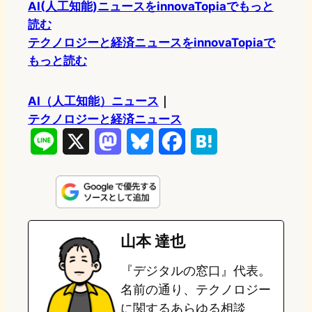
AI(人工知能)ニュースをinnovaTopiaでもっと
読む
テクノロジーと経済ニュースをinnovaTopiaで
もっと読む
AI（人工知能）ニュース
｜
テクノロジーと経済ニュース
L
X
M
B
F
H
i
a
l
a
a
n
s
u
c
t
e
t
e
e
e
山本 達也
o
s
b
n
『デジタルの窓口』代表。
d
k
o
a
名前の通り、テクノロジー
o
y
o
に関するあらゆる相談