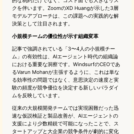
的な制約だけでなく、コスト面でも大きなリス
クを伴います。ZoomのXD Huangが示した3層
モデルアプローチは、この課題への実践的な解
決策として注目されます。
小規模チームの優位性が示す組織変革
記事で強調されている「3〜4人の小規模チー
ム」の有効性は、AIエージェント時代の組織論
における重要な洞察です。WindsurfのCEOであ
るVarun Mohanが主張するように、これは単な
る効率性の問題ではなく、意思決定の速度と実
験の頻度が競争優位を決定する新しいパラダイ
ムを反映しています。
従来の大規模開発チームでは実現困難だった迅
速な仮説検証と製品改善が、AIエージェントの
支援により少数精鋭で可能になったことで、ス
タートアップと大企業の競争条件が劇的に変化