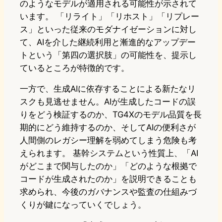
のようなモデルが適用される可能性が示されて
います。 「リライト」「リホスト」「リプレー
ス」といった従来のモダナイゼーションに対し
て、AIを介した継続利用と漸進的なアップデー
トという「第四の選択肢」の可能性を、提示し
ているところが特徴的です。
一方で、生成AIに依存することによる新たなリ
スクも見逃せません。AIが生成したコードの誤
りをどう検証するのか、TG4Xのモデル品質を長
期的にどう維持するのか、そしてAIの便利さが
人間側のレガシー理解を弱めてしまう危険も考
えられます。 基幹システムという性質上、「AI
がどこまで関与したのか」「どのような根拠で
コードが生成されたのか」を説明できることも
求められ、今後のガバナンスや監査の仕組みづ
くりが鍵になっていくでしょう。