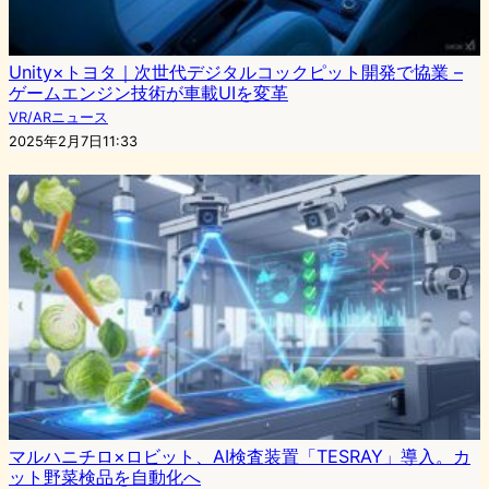
Unity×トヨタ｜次世代デジタルコックピット開発で協業 –
ゲームエンジン技術が車載UIを変革
VR/ARニュース
2025年2月7日11:33
マルハニチロ×ロビット、AI検査装置「TESRAY」導入。カ
ット野菜検品を自動化へ