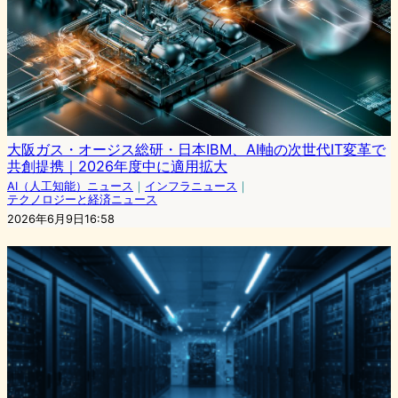
大阪ガス・オージス総研・日本IBM、AI軸の次世代IT変革で
共創提携｜2026年度中に適用拡大
AI（人工知能）ニュース
｜
インフラニュース
｜
テクノロジーと経済ニュース
2026年6月9日16:58