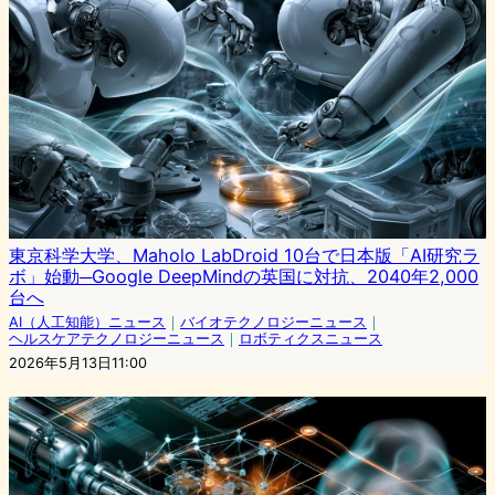
東京科学大学、Maholo LabDroid 10台で日本版「AI研究ラ
ボ」始動─Google DeepMindの英国に対抗、2040年2,000
台へ
AI（人工知能）ニュース
｜
バイオテクノロジーニュース
｜
ヘルスケアテクノロジーニュース
｜
ロボティクスニュース
2026年5月13日11:00