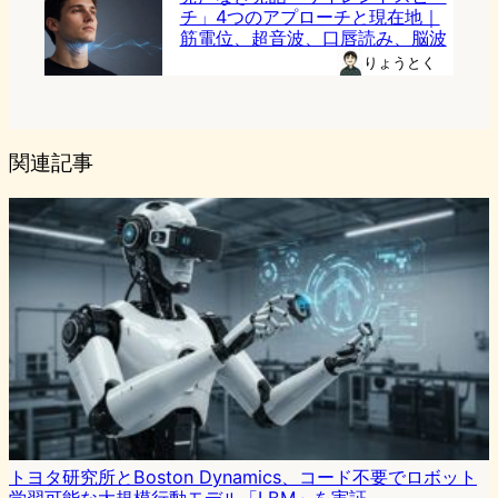
チ」4つのアプローチと現在地｜
筋電位、超音波、口唇読み、脳波
りょうとく
関連記事
トヨタ研究所とBoston Dynamics、コード不要でロボット
学習可能な大規模行動モデル「LBM」を実証