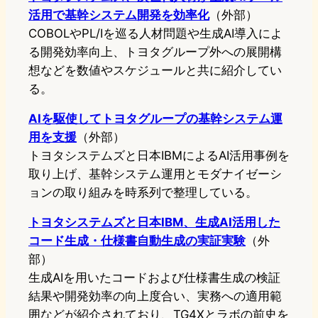
活用で基幹システム開発を効率化
（外部）
COBOLやPL/Iを巡る人材問題や生成AI導入によ
る開発効率向上、トヨタグループ外への展開構
想などを数値やスケジュールと共に紹介してい
る。
AIを駆使してトヨタグループの基幹システム運
用を支援
（外部）
トヨタシステムズと日本IBMによるAI活用事例を
取り上げ、基幹システム運用とモダナイゼーシ
ョンの取り組みを時系列で整理している。
トヨタシステムズと日本IBM、生成AI活用した
コード生成・仕様書自動生成の実証実験
（外
部）
生成AIを用いたコードおよび仕様書生成の検証
結果や開発効率の向上度合い、実務への適用範
囲などが紹介されており、TG4Xとラボの前史を