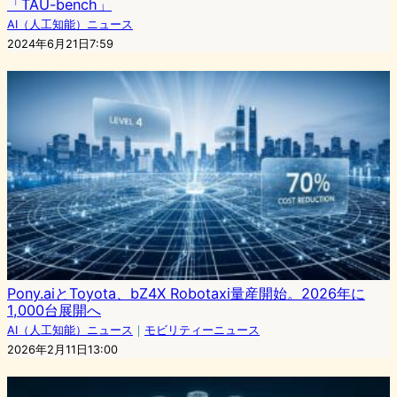
「TAU-bench」
AI（人工知能）ニュース
2024年6月21日7:59
Pony.aiとToyota、bZ4X Robotaxi量産開始。2026年に
1,000台展開へ
AI（人工知能）ニュース
｜
モビリティーニュース
2026年2月11日13:00