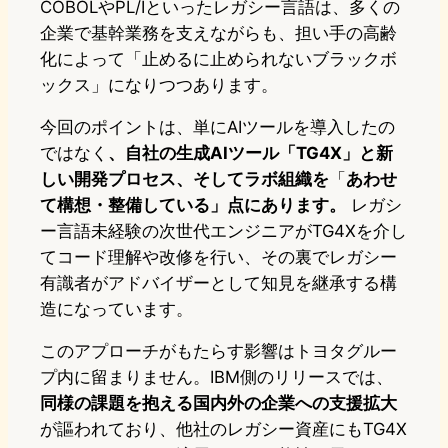
COBOLやPL/Iといったレガシー言語は、多くの
企業で基幹業務を支えながらも、担い手の高齢
化によって「止めるに止められないブラックボ
ックス」になりつつあります。
今回のポイントは、単にAIツールを導入したの
ではなく
、自社の生成AIツール「TG4X」と新
しい開発プロセス、そしてラボ組織を
「
あわせ
て構想・整備している」点にあります。
レガシ
ー言語未経験の次世代エンジニアがTG4Xを介し
てコード理解や改修を行い、その裏でレガシー
有識者がアドバイザーとして知見を継承する構
造になっています。
このアプローチがもたらす影響はトヨタグルー
プ内に留まりません。IBM側のリリースでは、
同様の課題を抱える国内外の企業への支援拡大
が謳われており、他社のレガシー資産にもTG4X