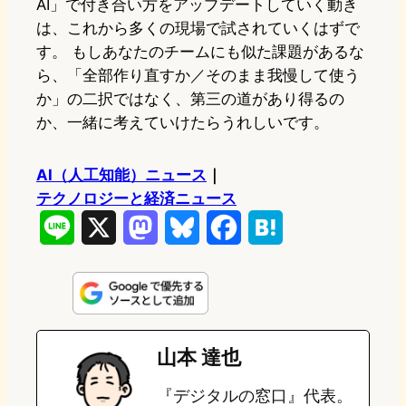
AI」で付き合い方をアップデートしていく動き
は、これから多くの現場で試されていくはずで
す。 もしあなたのチームにも似た課題があるな
ら、「全部作り直すか／そのまま我慢して使う
か」の二択ではなく、第三の道があり得るの
か、一緒に考えていけたらうれしいです。
AI（人工知能）ニュース
｜
テクノロジーと経済ニュース
L
X
M
B
F
H
i
a
l
a
a
n
s
u
c
t
e
t
e
e
e
山本 達也
o
s
b
n
『デジタルの窓口』代表。
d
k
o
a