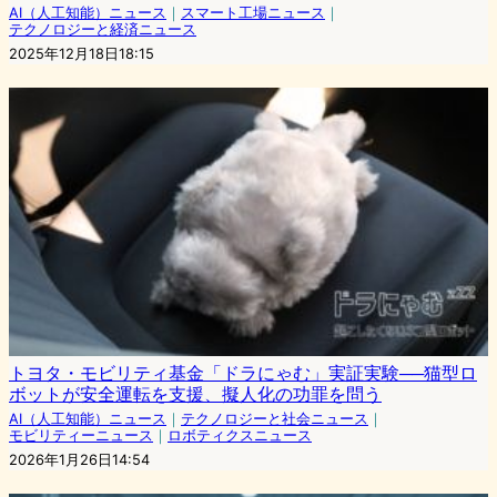
AI（人工知能）ニュース
｜
スマート工場ニュース
｜
テクノロジーと経済ニュース
2025年12月18日18:15
トヨタ・モビリティ基金「ドラにゃむ」実証実験──猫型ロ
ボットが安全運転を支援、擬人化の功罪を問う
AI（人工知能）ニュース
｜
テクノロジーと社会ニュース
｜
モビリティーニュース
｜
ロボティクスニュース
2026年1月26日14:54