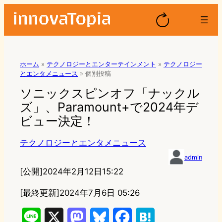
ホーム
»
テクノロジーとエンターテインメント
»
テクノロジー
とエンタメニュース
»
個別投稿
ソニックスピンオフ「ナックル
ズ」、Paramount+で2024年デ
ビュー決定！
テクノロジーとエンタメニュース
admin
[公開]
2024年2月12日15:22
[最終更新]
2024年7月6日 05:26
L
X
M
B
F
H