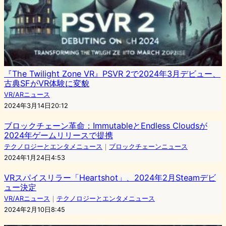
『The Twilight Zone VR』PSVR 2で2024年3月デビュー、
古典SFがVR体験に変貌
VR/ARニュース
2024年3月14日20:12
ブロックチェーン革命：ImmutableとEndless Cloudsが
2024年ゲームリリースで提携
テクノロジーとエンタメニュース
｜
ブロックチェーンニュース
2024年1月24日4:53
VRスパイスリラー「Heartshot」、2024年2月Steamデビ
ュー決定
VR/ARニュース
｜
テクノロジーとエンタメニュース
2024年2月10日8:45