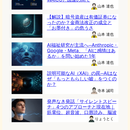
山本 達也
【解説】暗号資産は有価証券にな
ったのか？金商法改正の成立と
「お墨付き」の危うさ
山本 達也
AI福祉研究が主流へ─Anthropic・
Google・Meta、「AIに感情はあ
るか」を問い始めた1年
山本 達也
説明可能なAI（XAI）の罠─AIはな
ぜ「もっともらしい嘘」をつくの
か？
寺本 誠司
発声なき発話「サイレントスピー
チ」4つのアプローチと現在地｜
筋電位、超音波、口唇読み、脳波
りょうとく