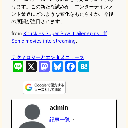
ります。この新たな試みが、エンターテインメ
ント業界にどのような変化をもたらすか、今後
の展開が注目されます。
from
Knuckles Super Bowl trailer spins off
Sonic movies into streaming
.
テクノロジーとエンタメニュース
L
X
M
B
F
H
i
a
l
a
a
n
s
u
c
t
e
t
e
e
e
admin
o
s
b
n
記事一覧
d
k
o
a