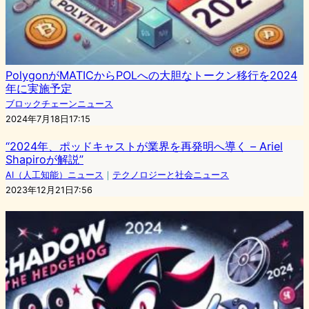
PolygonがMATICからPOLへの大胆なトークン移行を2024
年に実施予定
ブロックチェーンニュース
2024年7月18日17:15
“2024年、ポッドキャストが業界を再発明へ導く – Ariel
Shapiroが解説”
AI（人工知能）ニュース
｜
テクノロジーと社会ニュース
2023年12月21日7:56