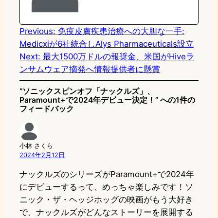
o
y
o
n
k
Previous:
免疫皮膚疾患治療への大胆な一手:
Medicxiが6社統合しAlys Pharmaceuticals設立
Next:
最大1500万ドルの報奨金、米国がHiveラ
ンサムウェア摘発へ情報提供者に懸賞
“ソニックスピンオフ「ナックルズ」、
Paramount+で2024年デビュー決定！” への1件の
フィードバック
小林 さくら
2024年2月12日
ナックルズのシリーズがParamount+で2024年
にデビューするって、めっちゃ楽しみです！ソ
ニック・ザ・ヘッジホッグの映画がもう大好き
で、ナックルズがどんなストーリーを展開する