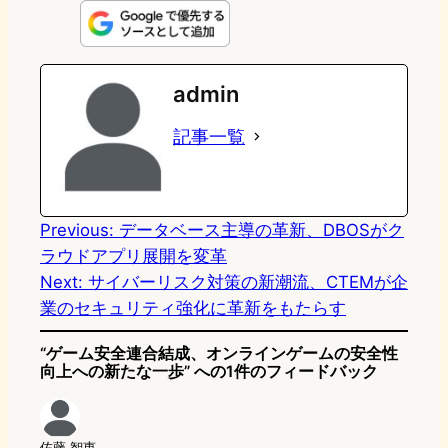
n
s
u
c
t
e
t
e
e
e
admin
o
s
b
n
記事一覧
d
k
o
a
o
y
o
n
k
Previous:
データベース主導の革新、DBOSがク
ラウドアプリ展開を変革
Next:
サイバーリスク対策の新潮流、CTEMが企
業のセキュリティ強化に革新をもたらす
“ゲーム安全連合結成、オンラインゲームの安全性
向上への新たな一歩” への1件のフィードバック
佐藤 智恵