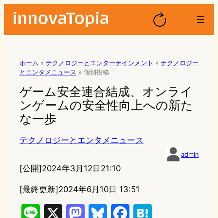
ホーム
»
テクノロジーとエンターテインメント
»
テクノロジー
とエンタメニュース
»
個別投稿
ゲーム安全連合結成、オンライ
ンゲームの安全性向上への新た
な一歩
テクノロジーとエンタメニュース
admin
[公開]
2024年3月12日21:10
[最終更新]
2024年6月10日 13:51
L
X
M
B
F
H