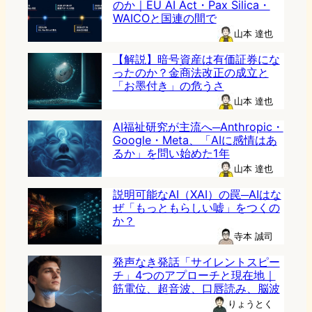
のか｜EU AI Act・Pax Silica・
WAICOと国連の間で
山本 達也
【解説】暗号資産は有価証券にな
ったのか？金商法改正の成立と
「お墨付き」の危うさ
山本 達也
AI福祉研究が主流へ─Anthropic・
Google・Meta、「AIに感情はあ
るか」を問い始めた1年
山本 達也
説明可能なAI（XAI）の罠─AIはな
ぜ「もっともらしい嘘」をつくの
か？
寺本 誠司
発声なき発話「サイレントスピー
チ」4つのアプローチと現在地｜
筋電位、超音波、口唇読み、脳波
りょうとく