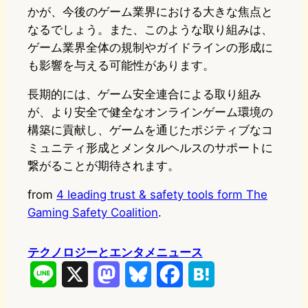
かが、今後のゲーム業界における大きな焦点と
なるでしょう。また、このような取り組みは、
ゲーム業界全体の規制やガイドラインの形成に
も影響を与える可能性があります。
長期的には、ゲーム安全連合による取り組み
が、より安全で健全なオンラインゲーム環境の
構築に貢献し、ゲームを通じたポジティブなコ
ミュニティ形成とメンタルヘルスのサポートに
繋がることが期待されます。
from
4 leading trust & safety tools form The
Gaming Safety Coalition
.
テクノロジーとエンタメニュース
L
X
M
B
F
H
i
a
l
a
a