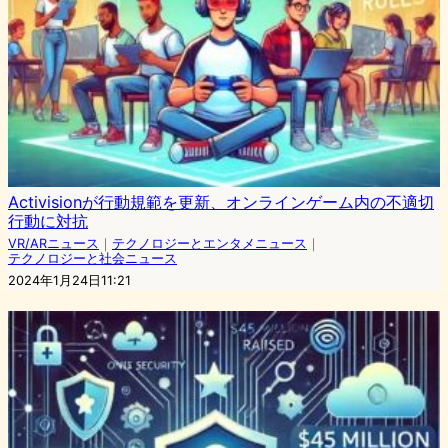
Activisionが行動規範を更新、オンラインゲーム内の不適切
行動に対抗
VR/ARニュース
｜
テクノロジーとエンタメニュース
｜
テクノロジーと社会ニュース
2024年1月24日11:21