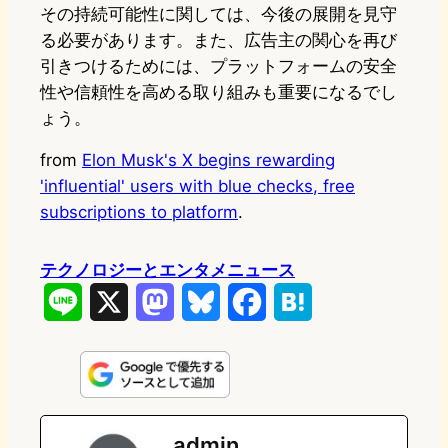
その持続可能性に関しては、今後の展開を見守
る必要があります。また、広告主の関心を再び
引きつけるためには、プラットフォームの安全
性や信頼性を高める取り組みも重要になるでし
ょう。
from
Elon Musk's X begins rewarding
'influential' users with blue checks, free
subscriptions to platform
.
テクノロジーとエンタメニュース
L
X
M
B
F
H
i
a
l
a
a
n
s
u
c
t
e
t
e
e
e
admin