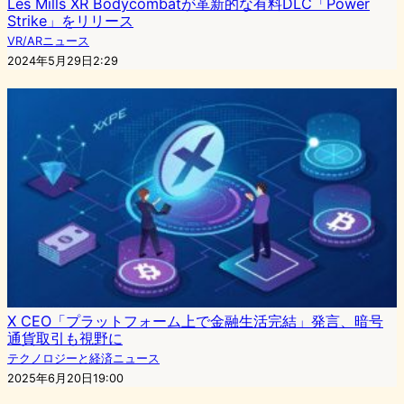
Les Mills XR Bodycombatが革新的な有料DLC「Power
Strike」をリリース
VR/ARニュース
2024年5月29日2:29
X CEO「プラットフォーム上で金融生活完結」発言、暗号
通貨取引も視野に
テクノロジーと経済ニュース
2025年6月20日19:00