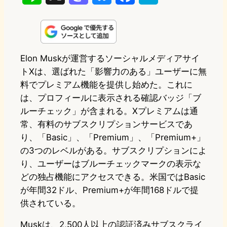
i
a
l
a
a
n
s
u
c
t
e
t
e
e
e
Elon Muskが運営するソーシャルメディアサイ
トXは、選ばれた「影響力のある」ユーザーに無
o
s
b
n
料でプレミアム機能を提供し始めた。これに
d
k
o
a
は、プロフィールに表示される確認バッジ「ブ
o
y
o
ルーチェック」が含まれる。Xプレミアムは通
常、有料のサブスクリプションサービスであ
n
k
り、「Basic」、「Premium」、「Premium+」
の3つのレベルがある。サブスクリプションによ
り、ユーザーはブルーチェックマークの表示な
どの独占機能にアクセスできる。米国ではBasic
が年間32ドル、Premium+が年間168ドルで提
供されている。
Muskは、2,500人以上の認証済みサブスクライ