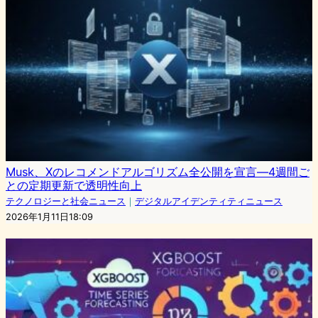
Musk、Xのレコメンドアルゴリズム全公開を宣言―4週間ご
との定期更新で透明性向上
テクノロジーと社会ニュース
｜
デジタルアイデンティティニュース
2026年1月11日18:09