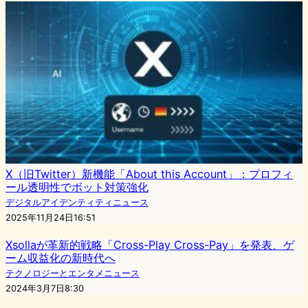
X（旧Twitter）新機能「About this Account」：プロフィ
ール透明性でボット対策強化
デジタルアイデンティティニュース
2025年11月24日16:51
Xsollaが革新的戦略「Cross-Play Cross-Pay」を発表、ゲ
ーム収益化の新時代へ
テクノロジーとエンタメニュース
2024年3月7日8:30