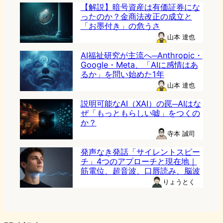
【解説】暗号資産は有価証券にな
ったのか？金商法改正の成立と
「お墨付き」の危うさ
山本 達也
AI福祉研究が主流へ─Anthropic・
Google・Meta、「AIに感情はあ
るか」を問い始めた1年
山本 達也
説明可能なAI（XAI）の罠─AIはな
ぜ「もっともらしい嘘」をつくの
か？
寺本 誠司
発声なき発話「サイレントスピー
チ」4つのアプローチと現在地｜
筋電位、超音波、口唇読み、脳波
りょうとく