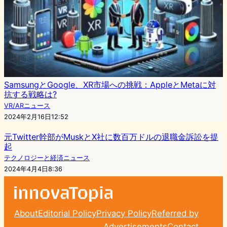
SamsungとGoogle、XR市場への挑戦：AppleとMetaに対
抗する戦略は?
VR/ARニュース
2024年2月16日12:52
元Twitter幹部がMuskとX社に数百万ドルの退職金訴訟を提
起
テクノロジーと経済ニュース
2024年4月4日8:36
About
Editorial Policy
Privacy Policy
Referred by
Advertisements
Contact