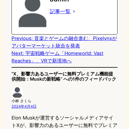
o
s
b
n
記事一覧
d
k
o
a
o
y
o
n
k
Previous:
音楽とゲームの融合進む、Pixelynxが
アバターマーケット統合を発表
Next:
宇宙戦略ゲーム「Homeworld: Vast
Reaches」、VRで新境地へ
“X、影響力あるユーザーに無料プレミアム機能提
供開始：Muskの新戦略” への1件のフィードバック
小林 さくら
2024年4月4日
Elon Muskが運営するソーシャルメディアサイ
トXが、影響力のあるユーザーに無料でプレミア