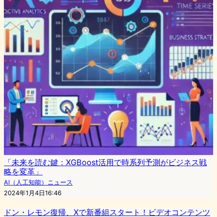
「未来を読む鍵：XGBoost活用で時系列予測がビジネス戦
略を変革」
AI（人工知能）ニュース
2024年1月4日16:46
ドン・レモン復帰、Xで新番組スタート！ビデオコンテンツ