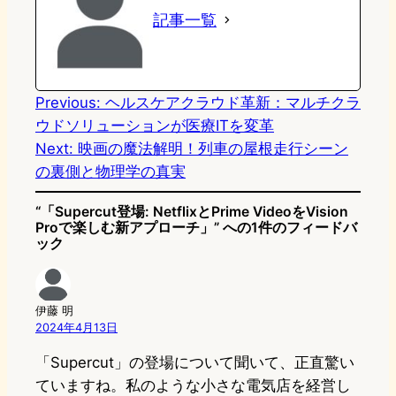
記事一覧
d
k
o
a
o
y
o
n
k
Previous:
ヘルスケアクラウド革新：マルチクラ
ウドソリューションが医療ITを変革
Next:
映画の魔法解明！列車の屋根走行シーン
の裏側と物理学の真実
“「Supercut登場: NetflixとPrime VideoをVision
Proで楽しむ新アプローチ」” への1件のフィードバ
ック
伊藤 明
2024年4月13日
「Supercut」の登場について聞いて、正直驚い
ていますね。私のような小さな電気店を経営し