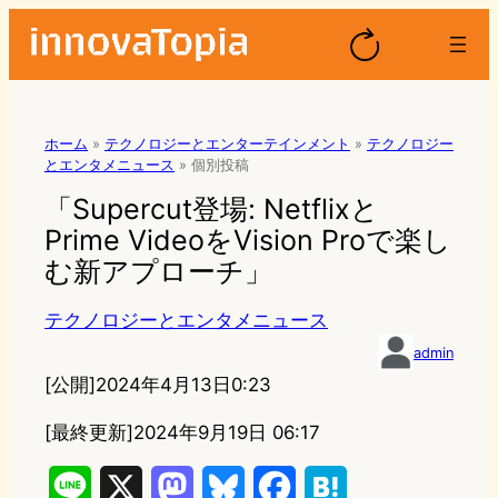
ホーム
»
テクノロジーとエンターテインメント
»
テクノロジー
とエンタメニュース
»
個別投稿
「Supercut登場: Netflixと
Prime VideoをVision Proで楽し
む新アプローチ」
テクノロジーとエンタメニュース
admin
[公開]
2024年4月13日0:23
[最終更新]
2024年9月19日 06:17
L
X
M
B
F
H