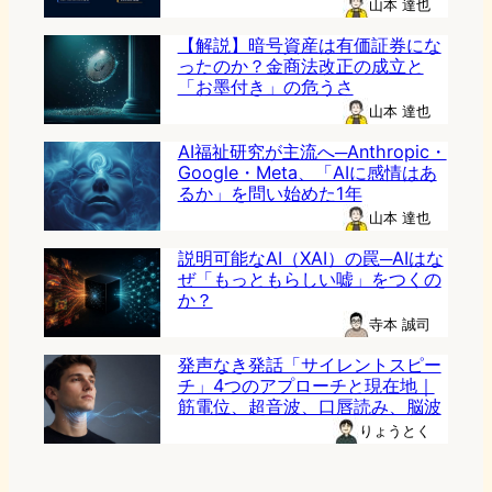
山本 達也
【解説】暗号資産は有価証券にな
ったのか？金商法改正の成立と
「お墨付き」の危うさ
山本 達也
AI福祉研究が主流へ─Anthropic・
Google・Meta、「AIに感情はあ
るか」を問い始めた1年
山本 達也
説明可能なAI（XAI）の罠─AIはな
ぜ「もっともらしい嘘」をつくの
か？
寺本 誠司
発声なき発話「サイレントスピー
チ」4つのアプローチと現在地｜
筋電位、超音波、口唇読み、脳波
りょうとく