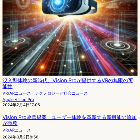
没入型体験の新時代、Vision Proが提供するVRの無限の可
能性
VR/ARニュース
｜
テクノロジーと社会ニュース
Apple Vision Pro
2024年2月4日17:06
Vision Pro改善提案：ユーザー体験を革新する新機能の追加
が急務
VR/ARニュース
2024年3月2日8:56