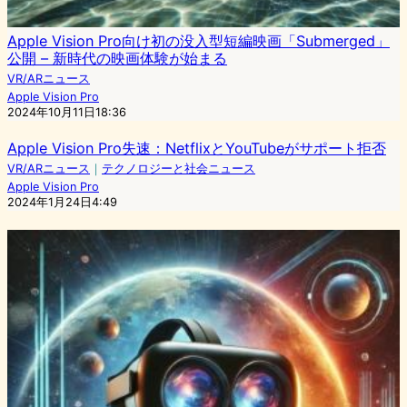
Apple Vision Pro向け初の没入型短編映画「Submerged」
公開 – 新時代の映画体験が始まる
VR/ARニュース
Apple Vision Pro
2024年10月11日18:36
Apple Vision Pro失速：NetflixとYouTubeがサポート拒否
VR/ARニュース
｜
テクノロジーと社会ニュース
Apple Vision Pro
2024年1月24日4:49