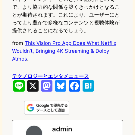
で、より協力的な関係を築くきっかけとなるこ
とが期待されます。これにより、ユーザーにと
ってより豊かで多様なコンテンツと視聴体験が
提供されることになるでしょう。
from
This Vision Pro App Does What Netflix
Wouldn’t, Bringing 4K Streaming & Dolby
Atmos
.
テクノロジーとエンタメニュース
L
X
M
B
F
H
i
a
l
a
a
n
s
u
c
t
e
t
e
e
e
admin
o
s
b
n