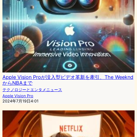
Apple Vision Proが没入型ビデオ革新を牽引、The Weeknd
からNBAまで
テクノロジーとエンタメニュース
Apple Vision Pro
2024年7月19日4:01