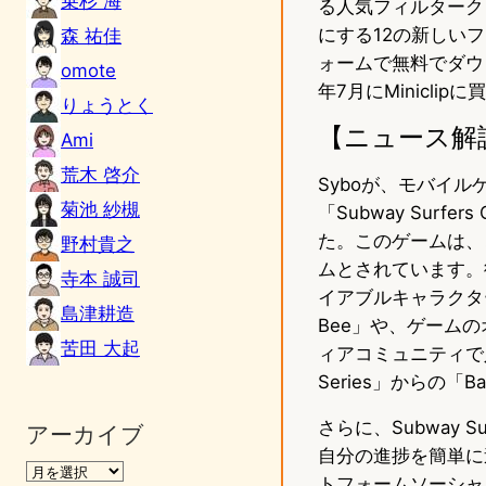
乗杉 海
る人気フィルターク
にする12の新しいフィ
森 祐佳
ォームで無料でダウン
omote
年7月にMiniclip
りょうとく
【ニュース解
Ami
荒木 啓介
Syboが、モバイルゲ
菊池 紗槻
「Subway Surf
た。このゲームは、
野村貴之
ムとされています。
寺本 誠司
イアブルキャラクタ
島津耕造
Bee」や、ゲームの
苦田 大起
ィアコミュニティで人気の「
Series」からの「Ba
さらに、Subway
アーカイブ
自分の進捗を簡単に
トフォームソーシャル