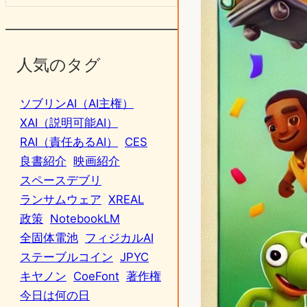
人気のタグ
ソブリンAI（AI主権）
XAI（説明可能AI）
RAI（責任あるAI）
CES
良書紹介
映画紹介
スペースデブリ
ランサムウェア
XREAL
政策
NotebookLM
全固体電池
フィジカルAI
ステーブルコイン
JPYC
キヤノン
CoeFont
著作権
今日は何の日