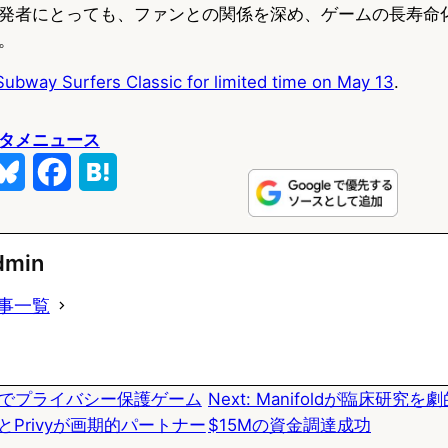
発者にとっても、ファンとの関係を深め、ゲームの長寿命
。
Subway Surfers Classic for limited time on May 13
.
タメニュース
B
F
H
l
a
a
u
c
t
dmin
e
e
e
事一覧
s
b
n
k
o
a
ramでプライバシー保護ゲーム
Next:
Manifoldが臨床研究を
y
o
とPrivyが画期的パートナー
$15Mの資金調達成功
k