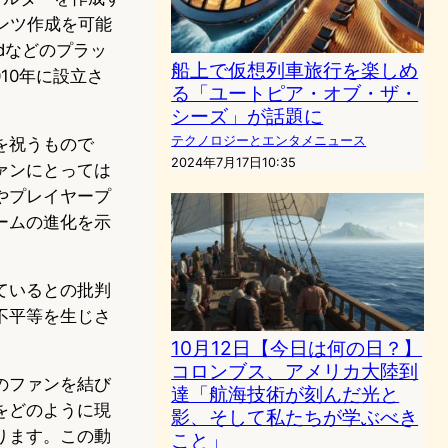
ンツ作成を可能
oidなどのプラッ
船上で仮想列車旅行を楽しめ
10年に設立さ
る「ユートピア・オブ・ザ・
シーズ」が話題に
テクノロジーとエンタメニュース
を祝うもので
2024年7月17日10:35
ァンにとっては
やプレイヤープ
ームの進化を示
ているとの批判
不平等を生じさ
10月12日【今日は何の日？】
コロンブス、アメリカ大陸到
のファンを結び
達「航海技術が刻んだ光と
をどのように現
影、そして私たちが学ぶべき
ります。この動
こと」