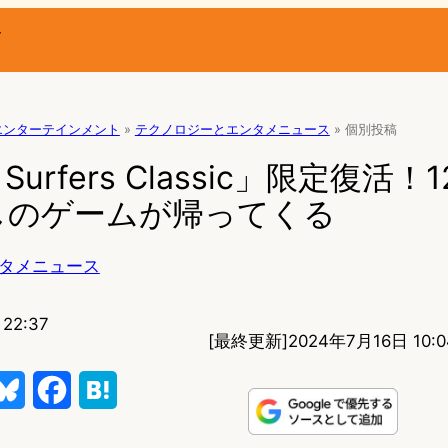
ー
エンターテインメント
»
テクノロジーとエンタメニュース
»
個別投稿
 Surfers Classic」限定復活
しのゲームが帰ってくる
タメニュース
22:37
[最終更新]
2024年7月16日 10:0
B
F
H
l
a
a