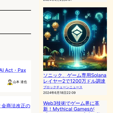
Act・Pax
ソニック、ゲーム専用Solana
レイヤー2で1200万ドル調達
山本 達也
ブロックチェーンニュース
2024年6月18日22:09
Web3技術でゲーム界に革
？金商法改正の
新！Mythical Gamesが