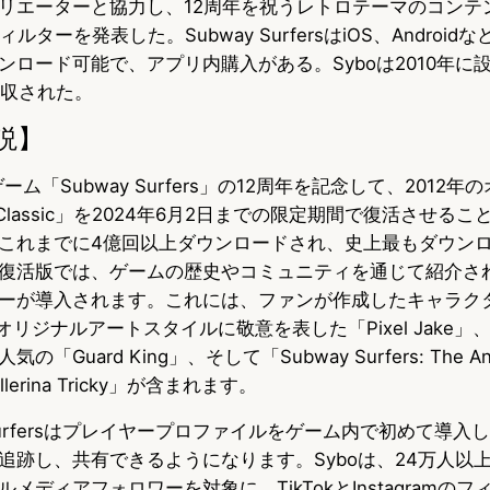
リエーターと協力し、12周年を祝うレトロテーマのコンテ
ルターを発表した。Subway SurfersはiOS、Androi
ロード可能で、アプリ内購入がある。Syboは2010年に設
に買収された。
説】
ーム「Subway Surfers」の12周年を記念して、2012
ers Classic」を2024年6月2日までの限定期間で復活させ
これまでに4億回以上ダウンロードされ、史上最もダウン
復活版では、ゲームの歴史やコミュニティを通じて紹介さ
ーが導入されます。これには、ファンが作成したキャラクター
オリジナルアートスタイルに敬意を表した「Pixel Jake
Guard King」、そして「Subway Surfers: The Ani
llerina Tricky」が含まれます。
 Surfersはプレイヤープロファイルをゲーム内で初めて導
追跡し、共有できるようになります。Syboは、24万人以
メディアフォロワーを対象に、TikTokとInstagramの