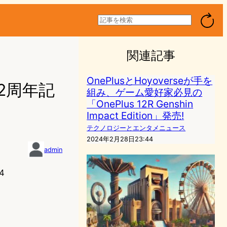
検
索
関連記事
OnePlusとHoyoverseが手を
！12周年記
組み、ゲーム愛好家必見の
「OnePlus 12R Genshin
Impact Edition」発売!
テクノロジーとエンタメニュース
2024年2月28日23:44
admin
4