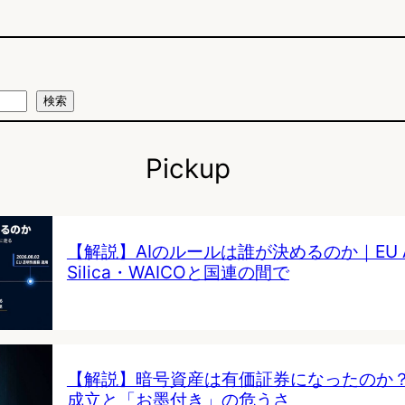
検索
Pickup
【解説】AIのルールは誰が決めるのか｜EU AI 
Silica・WAICOと国連の間で
【解説】暗号資産は有価証券になったのか
成立と「お墨付き」の危うさ