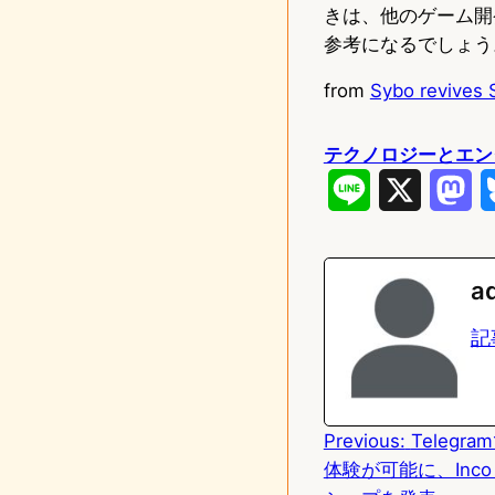
きは、他のゲーム開
参考になるでしょう
from
Sybo revives 
テクノロジーとエン
L
X
M
i
a
n
s
a
e
t
記
o
d
Previous:
Teleg
o
体験が可能に、Inco
n