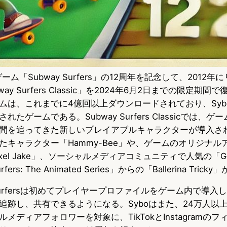
ーム「Subway Surfers」の12周年を記念して、2012
ay Surfers Classic」を2024年6月2日までの限定期
ムは、これまでに4億回以上ダウンロードされており、Syb
たゲームである。Subway Surfers Classicでは、
間を追ってきた新しいプレイアブルキャラクターが導入さ
たキャラクター「Hammy-Bee」や、ゲームのオリジナル
el Jake」、ソーシャルメディアコミュニティで人気の「Guar
fers: The Animated Series」からの「Ballerina Tric
 Surfersは初めてプレイヤープロファイルをゲーム内で導
追跡し、共有できるようになる。Syboはまた、24万人以
メディアフォロワーを対象に、TikTokとInstagramの