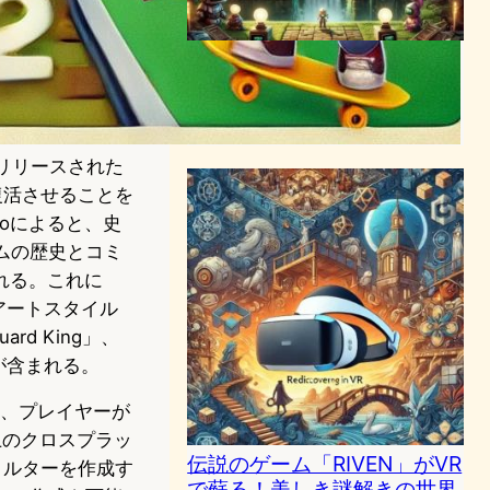
伝説のゲーム「Riven」が
2024年、VRと2Dで蘇る！
VR/ARニュース
2024年3月20日0:05
年にリリースされた
間で復活させることを
oによると、史
ゲームの歴史とコミ
れる。これに
アートスタイル
d King」、
ky」が含まれる。
入し、プレイヤーが
上のクロスプラッ
伝説のゲーム「RIVEN」がVR
フィルターを作成す
で蘇る！美しき謎解きの世界