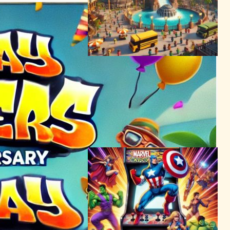
ゲーム内で復活！Universal
Studiosの伝説のアトラクシ
ョン、Minecraftで体験可能
に
テクノロジーとエンタメニュース
｜
メタバースニュース
2024年2月14日8:02