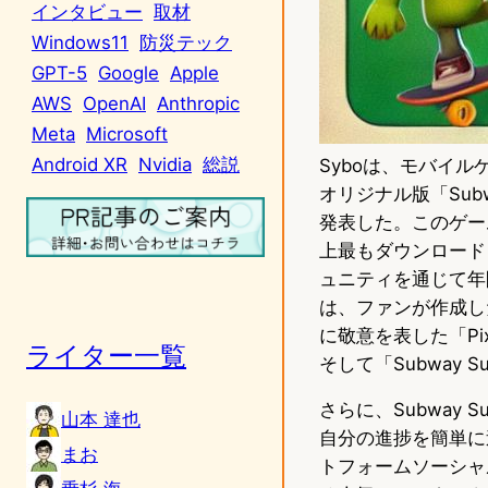
インタビュー
取材
Windows11
防災テック
GPT-5
Google
Apple
AWS
OpenAI
Anthropic
Meta
Microsoft
Android XR
Nvidia
総説
Syboは、モバイルゲ
オリジナル版「Subw
発表した。このゲー
上最もダウンロードされ
ュニティを通じて年
は、ファンが作成し
に敬意を表した「Pix
ライター一覧
そして「Subway Sur
さらに、Subway
山本 達也
自分の進捗を簡単に
まお
トフォームソーシャル