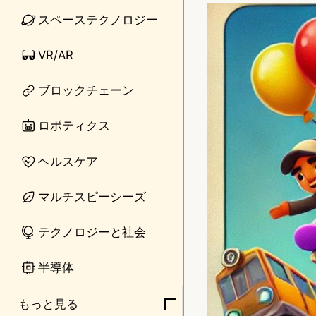
n
s
スペーステクノロジー
e
t
VR/AR
o
ブロックチェーン
d
o
ロボティクス
n
ヘルスケア
マルチスピーシーズ
テクノロジーと社会
半導体
もっと見る