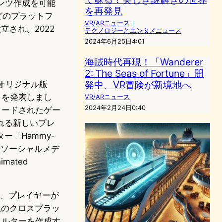
ンツ作成を可能
を再発見
dなどのプラットフ
VR/ARニュース
｜
立され、2022
テクノロジーとエンタメニュース
2024年6月25日4:01
海賊時代再現！「Wanderer
2: The Seas of Fortune」開
発中、VR冒険が新境地へ
年のオリジナル版
ることを発表しまし
VR/ARニュース
2024年2月24日0:40
ロードされたゲー
れる新しいプレ
「Hammy-
」、ソーシャルメデ
mated
入し、プレイヤーが
上のクロスプラッ
フィルターを作成す