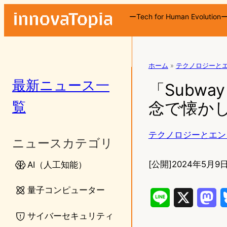
ーTech for Human Evolution
ホーム
»
テクノロジーと
最新ニュース一
「Subway
覧
念で懐か
テクノロジーとエン
ニュースカテゴリ
[公開]
2024年5月9日
AI（人工知能）
量子コンピューター
L
X
M
サイバーセキュリティ
i
a