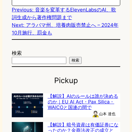
n
k
Previous:
音楽を変革するElevenLabsのAI、歌
詞生成から著作権問題まで
Next:
アラバマ州、培養肉販売禁止へ – 2024年
10月施行、罰金も
検索
検索
Pickup
【解説】AIのルールは誰が決める
のか｜EU AI Act・Pax Silica・
WAICOと国連の間で
山本 達也
【解説】暗号資産は有価証券にな
ったのか？金商法改正の成立と