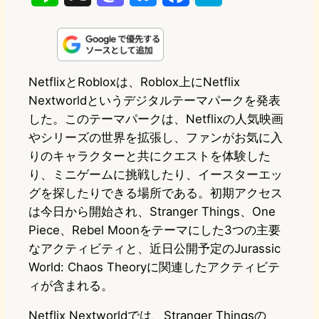
i
a
l
a
a
n
s
u
c
t
e
t
e
e
e
NetflixとRobloxは、Roblox上にNetflix
Nextworldというデジタルテーマパークを発表
o
s
b
n
した。このテーマパークは、Netflixの人気映画
d
k
o
a
やシリーズの世界を拡張し、ファンがお気に入
o
y
o
りのキャラクターと共にクエストを体験した
り、ミニゲームに挑戦したり、イースターエッ
n
k
グを探したりできる場所である。初期アクセス
は今日から開始され、Stranger Things、One
Piece、Rebel Moonをテーマにした3つの主要
なアクティビティと、近日公開予定のJurassic
World: Chaos Theoryに関連したアクティビテ
ィが含まれる。
Netflix Nextworldでは、Stranger Thingsの