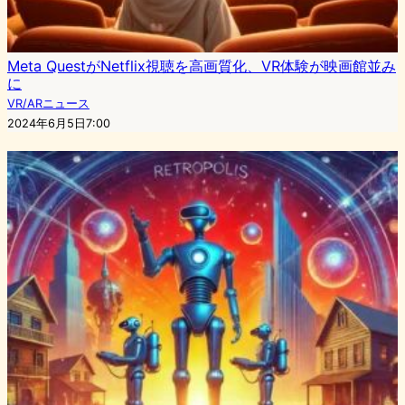
Meta QuestがNetflix視聴を高画質化、VR体験が映画館並み
に
VR/ARニュース
2024年6月5日7:00