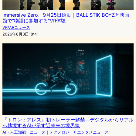
Immersive Zero、9月25日始動｜BALLISTIK BOYZと映画
館で“物語に参加する”VR体験
VR/ARニュース
2026年8月3日18:41
『トロン：アレス』初トレーラー解禁 ─デジタルからリアル
へ越境するAIが示す近未来の境界線
AI（人工知能）ニュース
｜
テクノロジーとエンタメニュース