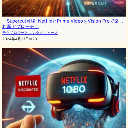
「Supercut登場: NetflixとPrime VideoをVision Proで楽し
む新アプローチ」
テクノロジーとエンタメニュース
2024年4月13日0:23