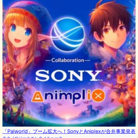
「Palworld」ブーム拡大へ！SonyとAniplexが合弁事業発表