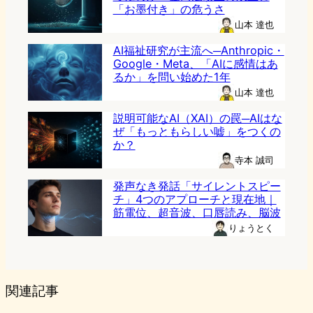
「お墨付き」の危うさ
山本 達也
AI福祉研究が主流へ─Anthropic・
Google・Meta、「AIに感情はあ
るか」を問い始めた1年
山本 達也
説明可能なAI（XAI）の罠─AIはな
ぜ「もっともらしい嘘」をつくの
か？
寺本 誠司
発声なき発話「サイレントスピー
チ」4つのアプローチと現在地｜
筋電位、超音波、口唇読み、脳波
りょうとく
関連記事