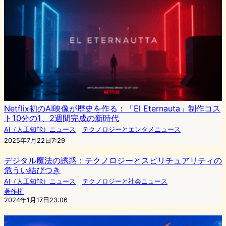
Netflix初のAI映像が歴史を作る：「El Eternauta」制作コス
ト10分の1、2週間完成の新時代
AI（人工知能）ニュース
｜
テクノロジーとエンタメニュース
2025年7月22日7:29
デジタル魔法の誘惑：テクノロジーとスピリチュアリティの
危うい結びつき
AI（人工知能）ニュース
｜
テクノロジーと社会ニュース
著作権
2024年1月17日23:06