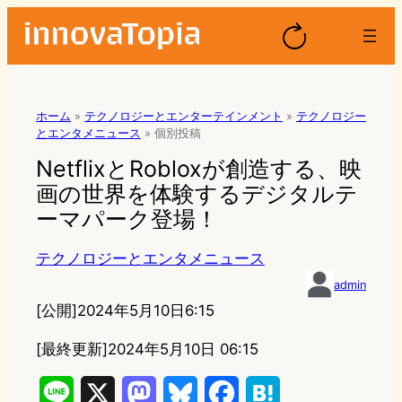
ホーム
»
テクノロジーとエンターテインメント
»
テクノロジー
とエンタメニュース
»
個別投稿
NetflixとRobloxが創造する、映
画の世界を体験するデジタルテ
ーマパーク登場！
テクノロジーとエンタメニュース
admin
[公開]
2024年5月10日6:15
[最終更新]
2024年5月10日 06:15
L
X
M
B
F
H