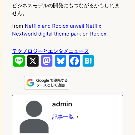
ビジネスモデルの開発にもつながるかもしれま
せん。
from
Netflix and Roblox unveil Netflix
Nextworld digital theme park on Roblox
.
テクノロジーとエンタメニュース
L
X
M
B
F
H
i
a
l
a
a
n
s
u
c
t
e
t
e
e
e
admin
o
s
b
n
記事一覧
d
k
o
a
o
y
o