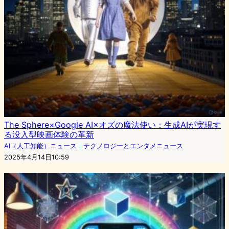
The Sphere×Google AI×オズの魔法使い：生成AIが実現す
る没入型映画体験の革新
AI（人工知能）ニュース
｜
テクノロジーとエンタメニュース
2025年4月14日10:59