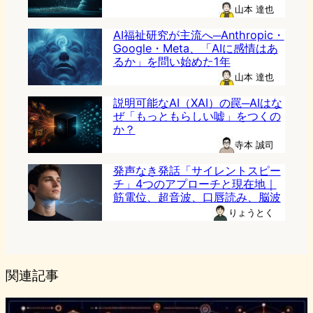
山本 達也
AI福祉研究が主流へ─Anthropic・
Google・Meta、「AIに感情はあ
るか」を問い始めた1年
山本 達也
説明可能なAI（XAI）の罠─AIはな
ぜ「もっともらしい嘘」をつくの
か？
寺本 誠司
発声なき発話「サイレントスピー
チ」4つのアプローチと現在地｜
筋電位、超音波、口唇読み、脳波
りょうとく
関連記事