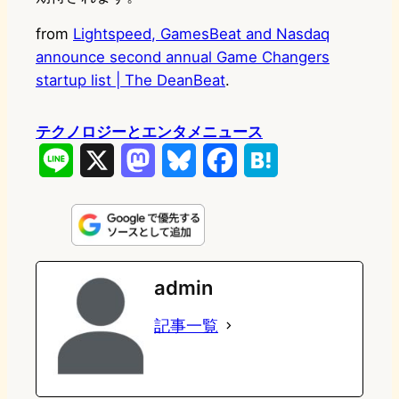
from
Lightspeed, GamesBeat and Nasdaq
announce second annual Game Changers
startup list | The DeanBeat
.
テクノロジーとエンタメニュース
L
X
M
B
F
H
i
a
l
a
a
n
s
u
c
t
e
t
e
e
e
admin
o
s
b
n
記事一覧
d
k
o
a
o
y
o
n
k