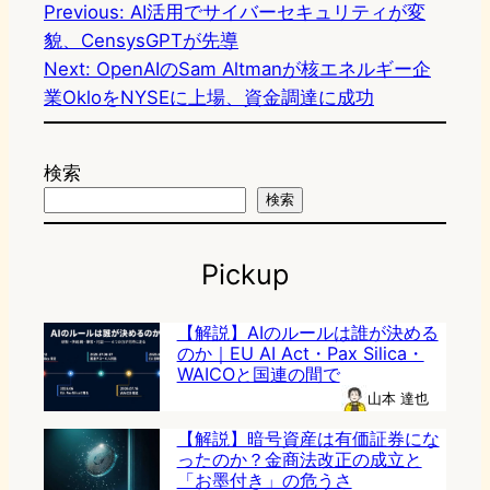
Previous:
AI活用でサイバーセキュリティが変
貌、CensysGPTが先導
Next:
OpenAIのSam Altmanが核エネルギー企
業OkloをNYSEに上場、資金調達に成功
検索
検索
Pickup
【解説】AIのルールは誰が決める
のか｜EU AI Act・Pax Silica・
WAICOと国連の間で
山本 達也
【解説】暗号資産は有価証券にな
ったのか？金商法改正の成立と
「お墨付き」の危うさ