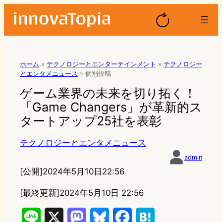
ホーム
»
テクノロジーとエンターテインメント
»
テクノロジー
とエンタメニュース
»
個別投稿
ゲーム業界の未来を切り拓く！
「Game Changers」が革新的ス
タートアップ25社を表彰
テクノロジーとエンタメニュース
admin
[公開]
2024年5月10日22:56
[最終更新]
2024年5月10日 22:56
L
X
M
B
F
H