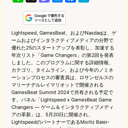
i
a
l
a
a
n
s
u
c
t
e
t
e
e
e
Lightspeed, GamesBeat、およびNasdaqは、ゲ
ームおよびインタラクティブメディアの分野で
o
s
b
n
優れた25のスタートアップを表彰し、加速する
d
k
o
a
年次リスト「Game Changers」の第2回を発表
o
y
o
しました。このプログラムに関する詳細情報、
カテゴリ、タイムライン、および今年のノミネ
n
k
ーションプロセスの審査員は、ロサンゼルスの
マリーナデルレイマリオットで開催される
GamesBeat Summit 2024で共有される予定で
す。パネル「Lightspeed x GamesBeat Game
Changers — ゲーム＆インタラクティブメディ
アの革新」は、5月20日に開催され、
LightspeedのパートナーであるMoritz Baier-