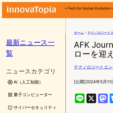
ーTech for Human Evolution
ホーム
»
テクノロジーと
最新ニュース一
AFK Jou
覧
ローを迎
テクノロジーとエン
ニュースカテゴリ
[公開]
2024年5月11
AI（人工知能）
量子コンピューター
L
X
M
サイバーセキュリティ
i
a