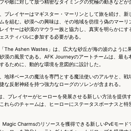
プや敵に対して放つ精密なタイミングの究極の動きなどが
、プレイヤーはマギスター・マーリンとして旅を続け、新
ムを組む。砂漠への興味は、その地域を彷徨う偽のマーリ
レイヤーは砂漠のマウラー族と協力し、真実を明らかにす
ェスティバルに参加する必要がある。
The Ashen Wastes」は、広大な砂丘が海の波のよう
漠の風景である。AFK Journeyのアートチームは、最
するために、動的な環境を意図的に設計した。
、地球ベースの魔法を専門とする魔法使いのアルサと、戦
捷な反射神経を持つ強力なローグのソレンが含まれる。
rms」は、プレイヤーがヒーローを発展させる新しい方法を提
これらのチャームは、ヒーローにステータスボーナスと特
ls」は、Magic Charmsのリソースを獲得できる新しいPvEモ