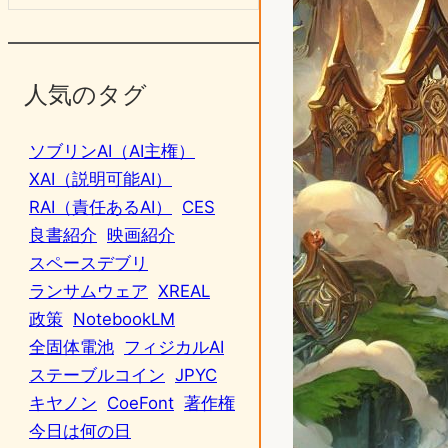
人気のタグ
ソブリンAI（AI主権）
XAI（説明可能AI）
RAI（責任あるAI）
CES
良書紹介
映画紹介
スペースデブリ
ランサムウェア
XREAL
政策
NotebookLM
全固体電池
フィジカルAI
ステーブルコイン
JPYC
キヤノン
CoeFont
著作権
今日は何の日