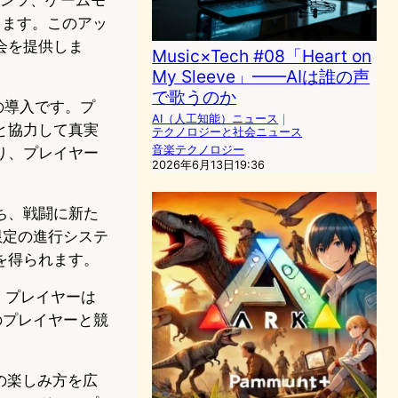
します。このアッ
会を提供しま
Music×Tech #08「Heart on
My Sleeve」——AIは誰の声
で歌うのか
」の導入です。プ
AI（人工知能）ニュース
｜
と協力して真実
テクノロジーと社会ニュース
音楽テクノロジー
り、プレイヤー
2026年6月13日19:36
ち、戦闘に新た
節限定の進行システ
を得られます。
され、プレイヤーは
他のプレイヤーと競
ムの楽しみ方を広