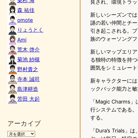
乗杉 海
良され、環境トラッ
森 祐佳
新しいシーズンでは
omote
謎の若い仲間とチー
りょうとく
引き起こされる。プ
族のウォーソングフ
Ami
荒木 啓介
新しいマップエリア「
菊池 紗槻
る独特の特徴を持つ砂
囲気をシミュレート
野村貴之
寺本 誠司
新キャラクターには
ックバック能力と敏
島津耕造
苦田 大起
「Magic Cha
行システムである。
する。
アーカイブ
「Dura’s Tria