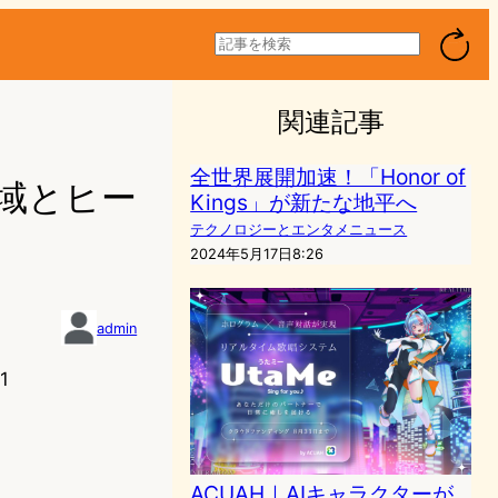
検
索
関連記事
全世界展開加速！「Honor of
新地域とヒー
Kings」が新たな地平へ
テクノロジーとエンタメニュース
2024年5月17日8:26
admin
1
ACUAH｜AIキャラクターが