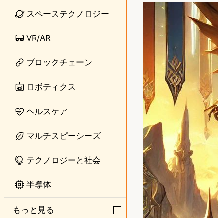
n
s
スペーステクノロジー
e
t
VR/AR
o
ブロックチェーン
d
o
ロボティクス
n
ヘルスケア
マルチスピーシーズ
テクノロジーと社会
半導体
もっと見る