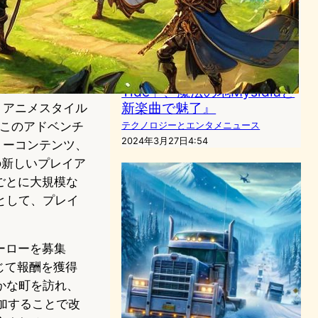
業界の革新を牽引
ブロックチェーンニュース
2023年12月21日22:33
『FFXVI拡張版「The Rising
Tide」、魔法の地Mysidiaと
新楽曲で魅了』
ドは、アニメスタイル
した。このアドベンチ
テクノロジーとエンタメニュース
2024年3月27日4:54
リーコンテンツ、
の新しいプレイア
半期ごとに大規模な
として、プレイ
ヒーローを募集
じて報酬を獲得
かな町を訪れ、
加することで改