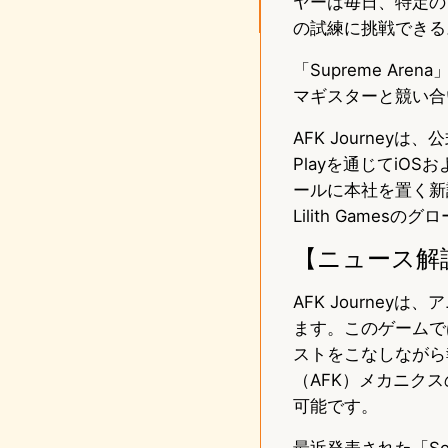
ヤーは毎日、特定の
の試練に挑戦できる
「Supreme A
マギスターと競い合
AFK Journeyは、
Playを通じてiOSお
ールに本社を置く新
Lilith Game
【ニュース解
AFK Journe
ます。このゲームで
ストをこなしながら
（AFK）メカニク
可能です。
最近発表された「So