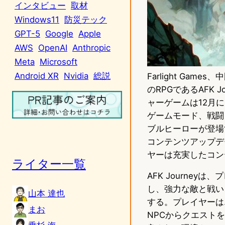
インタビュー
取材
Windows11
防災テック
GPT-5
Google
Apple
AWS
OpenAI
Anthropic
Meta
Microsoft
Android XR
Nvidia
総説
Farlight Ga
のRPGであるAFK J
ャーゲームは12月
ゲームモード、戦闘
ブルヒーローが登場する
コンテンツアップデ
ヤーは充実したコン
ライター一覧
AFK Journe
し、強力な敵と戦い
山本 達也
する。プレイヤーは
まお
NPCからクエスト