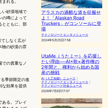
含まれる。
しい砂漠地域で
アラスカの過酷な道を征服せ
よ！「Alaskan Road
ンの噂によって
Truckers」がコンソールに登
るとともに、部
場
テクノロジーとエンタメニュース
に果てしなく広が
2024年5月25日7:58
も本物の砂漠の雰
UtaMe（うたミー）を応援し
たい理由──AI×歌×著作権の
場での貴重なノ
2年間と、権利から始める国
産の挑戦
AI（人工知能）ニュース
｜
供する季節限定の進
テクノロジーとエンタメニュース
｜
別な効果を提供
テクノロジーと社会ニュース
2026年7月6日17:07
ードである。プレイ