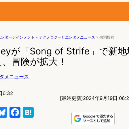
ー
エンターテインメント
»
テクノロジーとエンタメニュース
»
個別投稿
rneyが「Song of Strife」で
え、冒険が拡大！
タメニュース
日6:32
[最終更新]
2024年9月19日 06:2
B
F
H
l
a
a