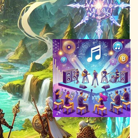
砂漠の星アラキスを舞台にし
たMicrosoft Flight Simulator
の新拡張パック登場！
テクノロジーとエンタメニュース
2024年2月14日8:04
アーティストとファンの絆を
深めるMedallion、シリーズ
Aで1,370万ドルを調達し音楽