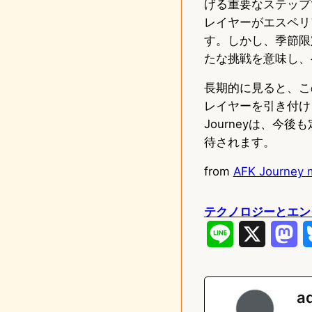
げる重要なステップ
レイヤーがエスペリ
す。しかし、季節限
たな挑戦を意味し、
長期的に見ると、こ
レイヤーを引き付け
Journeyは、
待されます。
from
AFK Journey m
テクノロジーとエン
L
X
M
i
a
n
s
a