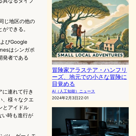
る異なるタイプ
は同じ地区の他の
とができる。
よびGoogle
amesはシンガポ
開発者である
冒険家アラステア・ハンフリ
ーズ、地元での小さな冒険に
目覚める
リアに連れて行き
AI（人工知能）ニュース
2024年2月3日22:01
い、様々なクエ
ンとアイドル
ない時も進行が
ンテンツ、ゲームモ