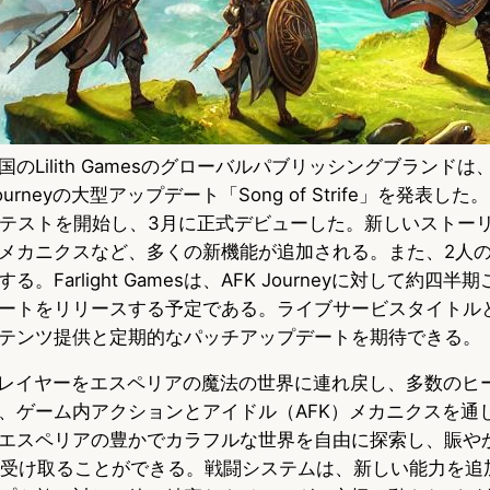
mes、中国のLilith Gamesのグローバルパブリッシングブラン
ourneyの大型アップデート「Song of Strife」を発表
にテストを開始し、3月に正式デビューした。新しいストー
メカニクスなど、多くの新機能が追加される。また、2人
。Farlight Gamesは、AFK Journeyに対して約四
ートをリリースする予定である。ライブサービスタイトル
テンツ提供と定期的なパッチアップデートを期待できる。
yは、プレイヤーをエスペリアの魔法の世界に連れ戻し、多数の
、ゲーム内アクションとアイドル（AFK）メカニクスを通
エスペリアの豊かでカラフルな世界を自由に探索し、賑や
を受け取ることができる。戦闘システムは、新しい能力を追