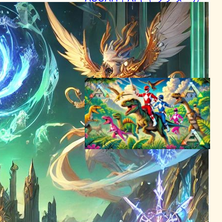
「歌う」時代へ——会話の先
にある新しいコンパニオン体
験
AI（人工知能）ニュース
｜
テクノロジーとエンタメニュース
2026年6月11日21:05
パワーレンジャーが「Ark:
Survival Ascended」に登
場、新モッドで変身可能に！
テクノロジーとエンタメニュース
2024年6月18日8:04