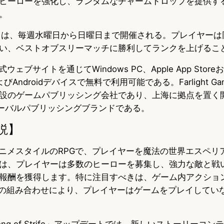
ヒーローを強化し、ランダムなチャームドロップを提供す
。
rena」は、毎週水曜日から日曜日まで開催される。プレイヤー
い、ベストオブスリーマッチに勝利してランクを上げるこ
公式ウェブサイトを通じてWindows PC、Apple App Storeお
よびAndroidデバイスで無料で利用可能である。Farlight G
設のゲームパブリッシング会社であり、上海に拠点を置く
sのグローバルパブリッシングブランドである。
説】
yは、アニメスタイルのRPGで、プレイヤーを魔法の世界エスペ
は、プレイヤーは多数のヒーローを募集し、強力な敵と戦
報酬を獲得します。特に注目すべきは、ゲーム内アクショ
スの組み合わせにより、プレイヤーはゲームをプレイしてい
ng of Strife」アップデートでは、新しいストーリーコ