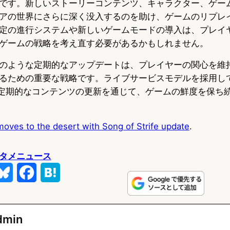
です。新しいストーリーコンテンツ、キャラクター、ゲー
アの世界にさらに深く没入するのを助け、ゲームのリプレ
定の進行システムや新しいゲームモードの導入は、プレイ
ゲームの戦略を考え直す必要があるかもしれません。
のような定期的なアップデートは、プレイヤーの関心を維
るための重要な戦略です。ライブサービスモデルを採用して
今後も定期的なコンテンツの更新を通じて、ゲームの鮮度を保ち
oves to the desert with Song of Strife update
.
タメニュース
B
F
H
l
a
a
u
c
t
dmin