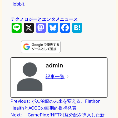
Hobbit
.
テクノロジーとエンタメニュース
L
X
M
B
F
H
i
a
l
a
a
n
s
u
c
t
e
t
e
e
e
admin
o
s
b
n
記事一覧
d
k
o
a
o
y
o
n
k
Previous:
がん治療の未来を変える、Flatiron
HealthとACCCの画期的提携発表
Next:
「GamePinがNFT利益分配を導入した新