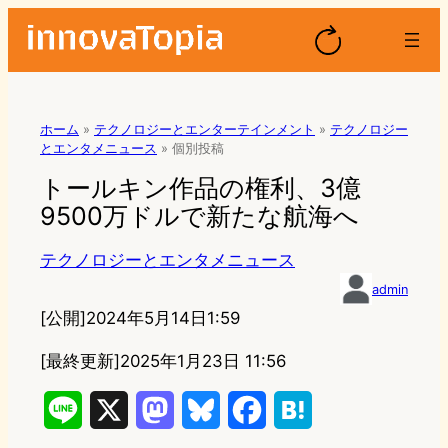
ホーム
»
テクノロジーとエンターテインメント
»
テクノロジー
とエンタメニュース
»
個別投稿
トールキン作品の権利、3億
9500万ドルで新たな航海へ
テクノロジーとエンタメニュース
admin
[公開]
2024年5月14日1:59
[最終更新]
2025年1月23日 11:56
L
X
M
B
F
H
i
a
l
a
a