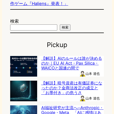
作ゲーム『Haliens』発表！」
検索
検索
Pickup
【解説】AIのルールは誰が決める
のか｜EU AI Act・Pax Silica・
WAICOと国連の間で
山本 達也
【解説】暗号資産は有価証券にな
ったのか？金商法改正の成立と
「お墨付き」の危うさ
山本 達也
AI福祉研究が主流へ─Anthropic・
Google・Meta、「AIに感情はあ