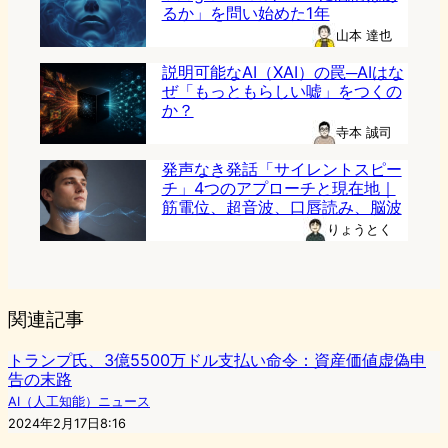
るか」を問い始めた1年
山本 達也
説明可能なAI（XAI）の罠─AIはな
ぜ「もっともらしい嘘」をつくの
か？
寺本 誠司
発声なき発話「サイレントスピー
チ」4つのアプローチと現在地｜
筋電位、超音波、口唇読み、脳波
りょうとく
関連記事
トランプ氏、3億5500万ドル支払い命令：資産価値虚偽申
告の末路
AI（人工知能）ニュース
2024年2月17日8:16