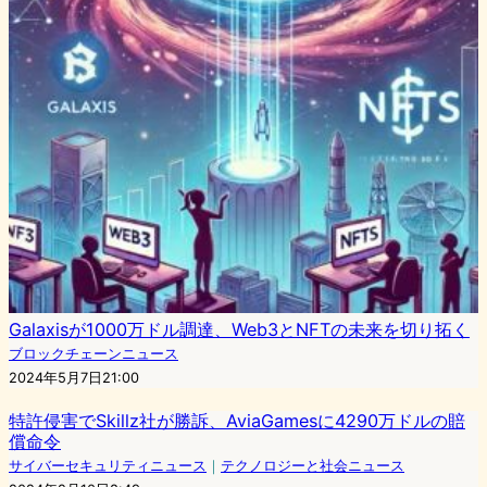
Galaxisが1000万ドル調達、Web3とNFTの未来を切り拓く
ブロックチェーンニュース
2024年5月7日21:00
特許侵害でSkillz社が勝訴、AviaGamesに4290万ドルの賠
償命令
サイバーセキュリティニュース
｜
テクノロジーと社会ニュース