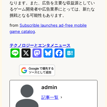
なります。また、広告を主要な収益源としてい
るゲーム開発者や広告業界にとっては、新たな
挑戦となる可能性もあります。
from
Subscrible launches ad-free mobile
game catalog
.
テクノロジーとエンタメニュース
L
X
M
B
F
H
i
a
l
a
a
n
s
u
c
t
e
t
e
e
e
admin
o
s
b
n
記事一覧
d
k
o
a