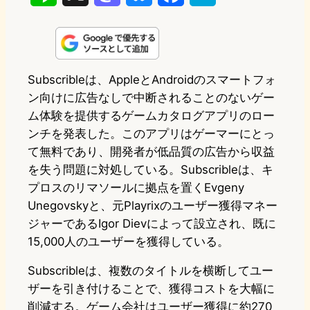
i
a
l
a
a
n
s
u
c
t
e
t
e
e
e
Subscribleは、AppleとAndroidのスマートフォ
ン向けに広告なしで中断されることのないゲー
o
s
b
n
ム体験を提供するゲームカタログアプリのロー
d
k
o
a
ンチを発表した。このアプリはゲーマーにとっ
o
y
o
て無料であり、開発者が低品質の広告から収益
を失う問題に対処している。Subscribleは、キ
n
k
プロスのリマソールに拠点を置くEvgeny
Unegovskyと、元Playrixのユーザー獲得マネー
ジャーであるIgor Dievによって設立され、既に
15,000人のユーザーを獲得している。
Subscribleは、複数のタイトルを横断してユー
ザーを引き付けることで、獲得コストを大幅に
削減する。ゲーム会社はユーザー獲得に約270