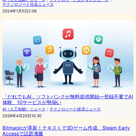
テクノロジーと社会ニュース
2024年1月5日2:06
「だれでもAI」ソフトバンクが無料提供開始—登録不要でAI
体験、10サービスが勢揃い
AI（人工知能）ニュース
｜
テクノロジーと経済ニュース
2026年4月20日10:30
Bitmagicが革新！テキストで3Dゲーム作成、Steam Early
Accessで話題沸騰