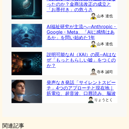
ったのか？金商法改正の成立と
「お墨付き」の危うさ
山本 達也
AI福祉研究が主流へ─Anthropic・
Google・Meta、「AIに感情はあ
るか」を問い始めた1年
山本 達也
説明可能なAI（XAI）の罠─AIはな
ぜ「もっともらしい嘘」をつくの
か？
寺本 誠司
発声なき発話「サイレントスピー
チ」4つのアプローチと現在地｜
筋電位、超音波、口唇読み、脳波
りょうとく
関連記事