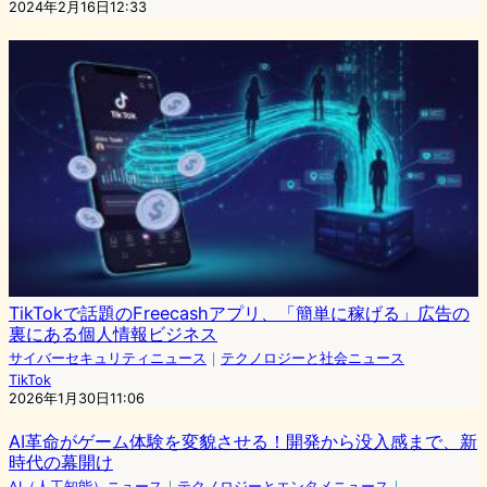
2024年2月16日12:33
TikTokで話題のFreecashアプリ、「簡単に稼げる」広告の
裏にある個人情報ビジネス
サイバーセキュリティニュース
｜
テクノロジーと社会ニュース
TikTok
2026年1月30日11:06
AI革命がゲーム体験を変貌させる！開発から没入感まで、新
時代の幕開け
AI（人工知能）ニュース
｜
テクノロジーとエンタメニュース
｜