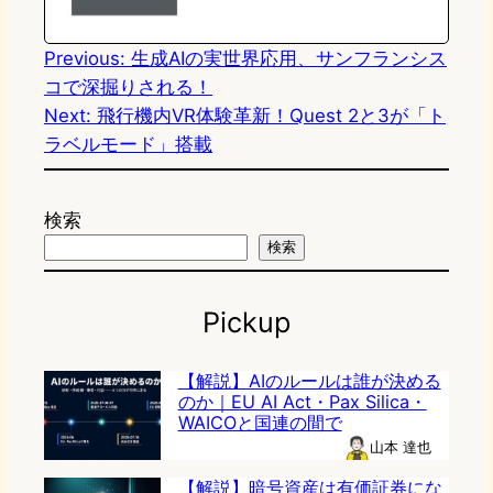
o
y
o
n
k
Previous:
生成AIの実世界応用、サンフランシス
コで深掘りされる！
Next:
飛行機内VR体験革新！Quest 2と3が「ト
ラベルモード」搭載
検索
検索
Pickup
【解説】AIのルールは誰が決める
のか｜EU AI Act・Pax Silica・
WAICOと国連の間で
山本 達也
【解説】暗号資産は有価証券にな