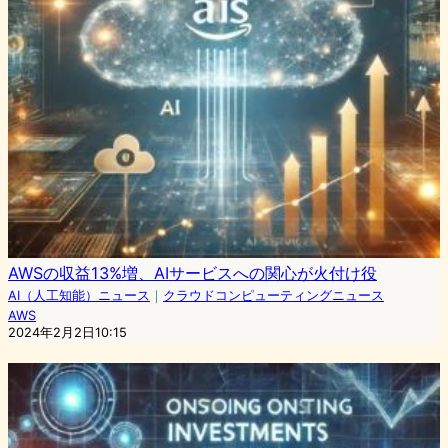
AWSの収益13%増、AIサービスへの関心が火付け役
AI（人工知能）ニュース
｜
クラウドコンピューティングニュース
AWS
2024年2月2日10:15