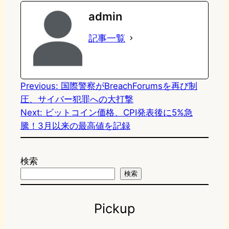
e
t
e
e
e
admin
o
s
b
n
記事一覧
d
k
o
a
o
y
o
n
k
Previous:
国際警察がBreachForumsを再び制
圧、サイバー犯罪への大打撃
Next:
ビットコイン価格、CPI発表後に5%急
騰！3月以来の最高値を記録
検索
検索
Pickup