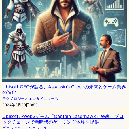
Ubisoft CEOが語る、Assassin’s Creedの未来とゲーム業界
の進化
テクノロジーとエンタメニュース
2024年6月29日3:55
UbisoftがWeb3ゲーム「Captain Laserhawk」発表、ブロ
ックチェーンで新時代のゲーミング体験を提供
ブロックチェーンニュース