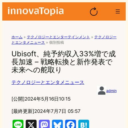
ホーム
»
テクノロジーとエンターテインメント
»
テクノロジー
とエンタメニュース
»
個別投稿
Ubisoft、純予約収入33%増で成
長加速 – 戦略転換と新作発表で
未来への舵取り
テクノロジーとエンタメニュース
admin
[公開]
2024年5月16日10:15
[最終更新]
2024年7月7日 05:57
L
X
M
B
F
H