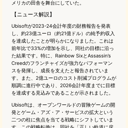
メリカの田舎を舞台にしていた。
【ニュース解説】
Ubisoftが2023-24会計年度の財務報告を発表
し、約23億ユーロ（約21億ドル）の純予約収入
を達成したことが明らかになりました。これは
前年比で33%の増加を示し、同社の目標に沿っ
た結果です。特に、Rainbow SixとAssassin’s
Creedのフランチャイズが強力なパフォーマン
スを発揮し、成長を支えたと報告されていま
す。また、2億ユーロのコスト削減プログラムが
順調に進行中であり、2026会計年度までに目標
を達成する見込みであることが示されました。
Ubisoftは、オープンワールドの冒険ゲームの開
発とゲーム・アズ・ア・サービスの拡大という
二つの柱に焦点を当てる戦略にシフトしていま
す。この戦略転換は、同社を「正しい軌道に戻