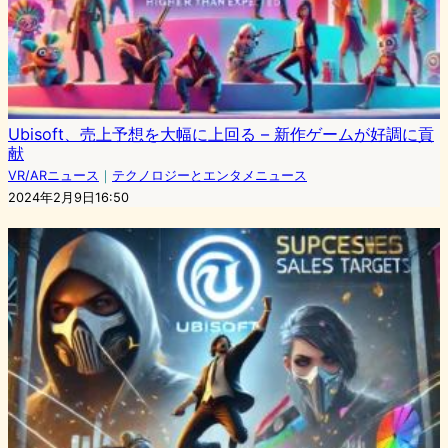
Ubisoft、売上予想を大幅に上回る – 新作ゲームが好調に貢
献
VR/ARニュース
｜
テクノロジーとエンタメニュース
2024年2月9日16:50