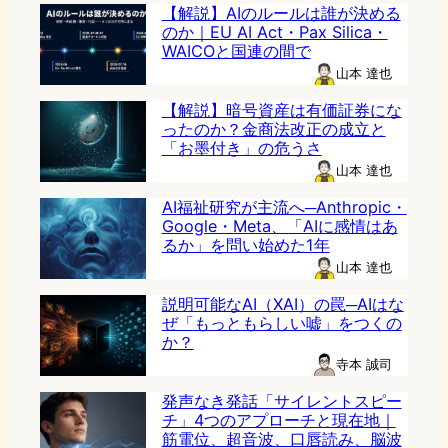
【解説】AIのルールは誰が決める
のか｜EU AI Act・Pax Silica・
WAICOと国連の間で
山本 達也
【解説】暗号資産は有価証券にな
ったのか？金商法改正の成立と
「お墨付き」の危うさ
山本 達也
AI福祉研究が主流へ─Anthropic・
Google・Meta、「AIに感情はあ
るか」を問い始めた1年
山本 達也
説明可能なAI（XAI）の罠─AIはな
ぜ「もっともらしい嘘」をつくの
か？
寺本 誠司
発声なき発話「サイレントスピー
チ」4つのアプローチと現在地｜
筋電位、超音波、口唇読み、脳波