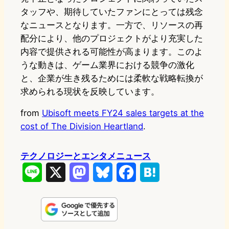
タッフや、期待していたファンにとっては残念
なニュースとなります。一方で、リソースの再
配分により、他のプロジェクトがより充実した
内容で提供される可能性が高まります。このよ
うな動きは、ゲーム業界における競争の激化
と、企業が生き残るためには柔軟な戦略転換が
求められる現状を反映しています。
from
Ubisoft meets FY24 sales targets at the
cost of The Division Heartland
.
テクノロジーとエンタメニュース
L
X
M
B
F
H
i
a
l
a
a
n
s
u
c
t