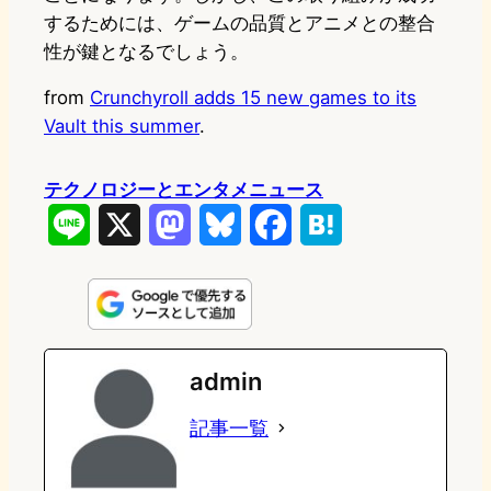
するためには、ゲームの品質とアニメとの整合
性が鍵となるでしょう。
from
Crunchyroll adds 15 new games to its
Vault this summer
.
テクノロジーとエンタメニュース
L
X
M
B
F
H
i
a
l
a
a
n
s
u
c
t
e
t
e
e
e
admin
o
s
b
n
記事一覧
d
k
o
a
o
y
o