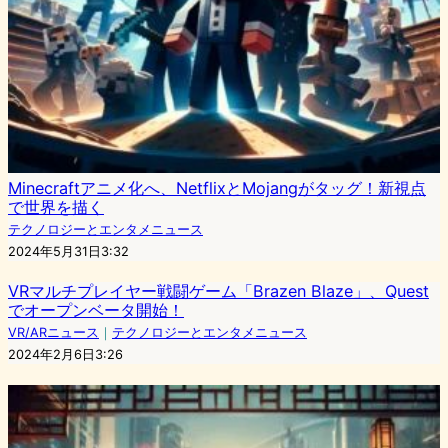
Minecraftアニメ化へ、NetflixとMojangがタッグ！新視点
で世界を描く
テクノロジーとエンタメニュース
2024年5月31日3:32
VRマルチプレイヤー戦闘ゲーム「Brazen Blaze」、Quest
でオープンベータ開始！
VR/ARニュース
｜
テクノロジーとエンタメニュース
2024年2月6日3:26