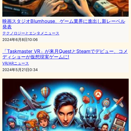
映画スタジオBlumhouse、ゲーム業界に進出し新レーベル
発表
テクノロジーとエンタメニュース
2024年6月8日10:06
「Taskmaster VR」が来月QuestとSteamでデビュー、コメ
ディショーが仮想現実ゲームに!
VR/ARニュース
2024年5月21日0:34