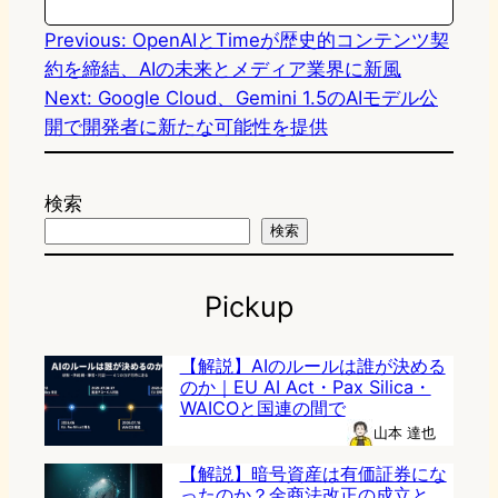
n
k
Previous:
OpenAIとTimeが歴史的コンテンツ契
約を締結、AIの未来とメディア業界に新風
Next:
Google Cloud、Gemini 1.5のAIモデル公
開で開発者に新たな可能性を提供
検索
検索
Pickup
【解説】AIのルールは誰が決める
のか｜EU AI Act・Pax Silica・
WAICOと国連の間で
山本 達也
【解説】暗号資産は有価証券にな
ったのか？金商法改正の成立と