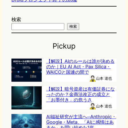
検索
検索
Pickup
【解説】AIのルールは誰が決める
のか｜EU AI Act・Pax Silica・
WAICOと国連の間で
山本 達也
【解説】暗号資産は有価証券にな
ったのか？金商法改正の成立と
「お墨付き」の危うさ
山本 達也
AI福祉研究が主流へ─Anthropic・
Google・Meta、「AIに感情はあ
るか」を問い始めた1年