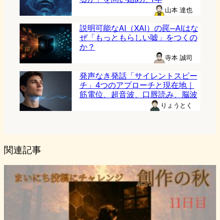
山本 達也
説明可能なAI（XAI）の罠─AIはな
ぜ「もっともらしい嘘」をつくの
か？
寺本 誠司
発声なき発話「サイレントスピー
チ」4つのアプローチと現在地｜
筋電位、超音波、口唇読み、脳波
りょうとく
関連記事