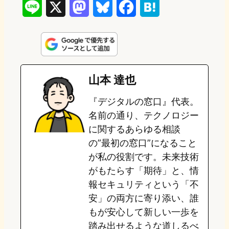
L
X
M
B
F
H
i
a
l
a
a
n
s
u
c
t
e
t
e
e
e
山本 達也
o
s
b
n
『デジタルの窓口』代表。
d
k
o
a
名前の通り、テクノロジー
o
y
o
に関するあらゆる相談
の”最初の窓口”になること
n
k
が私の役割です。未来技術
がもたらす「期待」と、情
報セキュリティという「不
安」の両方に寄り添い、誰
もが安心して新しい一歩を
踏み出せるような道しるべ