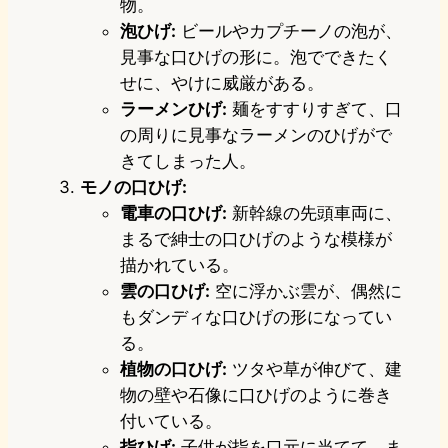
物。
泡ひげ:
ビールやカプチーノの泡が、
見事な口ひげの形に。泡でできたく
せに、やけに威厳がある。
ラーメンひげ:
麺をすすりすぎて、口
の周りに見事なラーメンのひげがで
きてしまった人。
モノの口ひげ:
電車の口ひげ:
新幹線の先頭車両に、
まるで紳士の口ひげのような模様が
描かれている。
雲の口ひげ:
空に浮かぶ雲が、偶然に
もダンディな口ひげの形になってい
る。
植物の口ひげ:
ツタや草が伸びて、建
物の壁や石像に口ひげのように巻き
付いている。
指ひげ:
子供が指を口元に当てて、ま