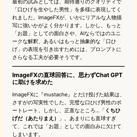
最初の試みとしては、期待通りのクオリティで
「口ひげを生やした男性」を多様に表現してく
れました。ImageFXが、いかにリアルな人物描
写に強いかがよく分かります。しかし、もっと
「お題」としての面白さや、AIならではのユニ
ークな解釈、あるいはもっと抽象的な「口ひ
げ」の表現を引き出すためには、プロンプトに
さらなる工夫が必要そうです。
ImageFXの直球回答に、思わずChat GPT
に助けを求めた
ImageFXに『mustache』とだけ投げた結果は、
さすがの写実性でした。完璧な口ひげ男性のポ
ートレート。しかし、正直なところ…「
くちひ
げだ（あたりまえ）
」。あまりにも直球すぎ
て、これでは「お題」としての面白みに欠けて
しまいます。