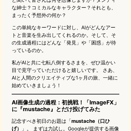
と聞いて皆さんは何を想像しますか？ダンディ
な紳士？コミカルなキャラクター？それとも、
まったく予想外の何か？
この単純なキーワードに対し、AIがどんなアー
トと音楽を生み出してくれるのか。そして、そ
の生成過程にはどんな「発見」や「困惑」が待
っているのか。
私がAIと共に七転八倒するさまを、ぜひ温かい
目で見守っていただけると嬉しいです。 さあ、
AIと人間のクリエイティブな1ヶ月の旅、一緒に
始めていきましょう！
AI画像生成の過程：初挑戦！「ImageFX」
に『mustache』とだけ投げてみた
記念すべき初日のお題は「
mustache（口ひ
げ）
」。 まずは力試し。Googleが提供する画像