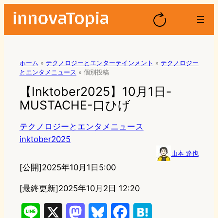
ホーム
»
テクノロジーとエンターテインメント
»
テクノロジー
とエンタメニュース
»
個別投稿
【Inktober2025】10月1日-
MUSTACHE-口ひげ
テクノロジーとエンタメニュース
inktober2025
山本 達也
[公開]
2025年10月1日5:00
[最終更新]
2025年10月2日 12:20
L
X
M
B
F
H