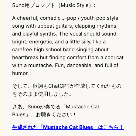
Suno用プロンプト（Music Style）:
A cheerful, comedic J-pop / youth pop style
song with upbeat guitars, clapping rhythms,
and playful synths. The vocal should sound
bright, energetic, and a little silly, like a
carefree high school band singing about
heartbreak but finding comfort from a cool cat
with a mustache. Fun, danceable, and full of
humor.
そして、歌詞もChatGPTが作成してくれたもの
をそのまま使用しました。
さあ、Sunoが奏でる「Mustache Cat
Blues」、お聴きください！
生成された「Mustache Cat Blues」はこちら！