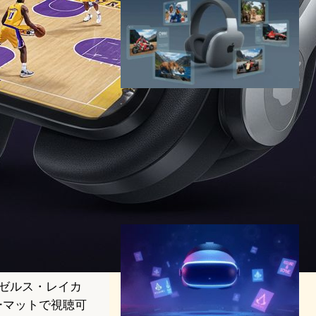
Apple Immersive Video新時
代、Red Bull・Audi・BBC
Promsなど7作品が順次配信
へ
VR/ARニュース
｜
テクノロジーとエンタメニュース
Apple
Apple Vision Pro
2025年9月24日16:00
サンゼルス・レイカ
ォーマットで視聴可