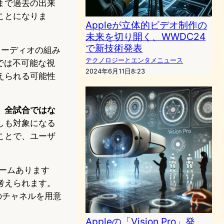
まで過去の出来
ことになりま
Appleが立体的ビデオ制作の
未来を切り開く、WWDC24
で新技術発表
空間オーディオの組み
テクノロジーとエンタメニュース
では不可能な視
2024年6月11日8:23
えられる可能性
。
全試合ではな
しも対象になる
ることで、ユーザ
チームあります
考えられます。
数のチャネルを用意
Appleの「Vision Pro」発