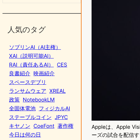
人気のタグ
ソブリンAI（AI主権）
XAI（説明可能AI）
RAI（責任あるAI）
CES
良書紹介
映画紹介
スペースデブリ
ランサムウェア
XREAL
政策
NotebookLM
全固体電池
フィジカルAI
ステーブルコイン
JPYC
キヤノン
CoeFont
著作権
Appleは、Appl
今日は何の日
ーズの試合を配信すると