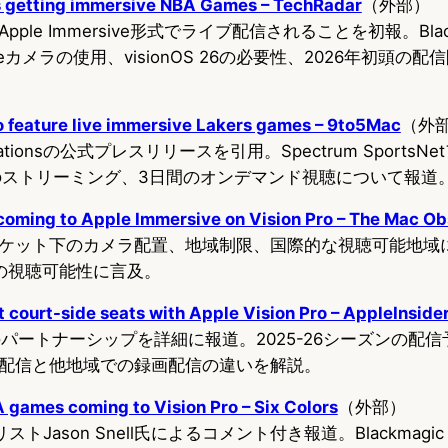
is getting immersive NBA Games – TechRadar
（外部）
le Immersive形式でライブ配信されることを初報。Blackm
ve Liveカメラの使用、visionOS 26の必要性、2026年初頭
o feature live immersive Lakers games – 9to5Mac
（外
nicationsの公式プレスリリースを引用。Spectrum Sports
psのストリーミング、3日間のオンデマンド視聴について報道
coming to Apple Immersive on Vision Pro – The Mac Ob
ケット下のカメラ配置、地域制限、国際的な視聴可能地域
の視聴可能性に言及。
et court-side seats with Apple Vision Pro – AppleInside
rumのパートナーシップを詳細に報道。2025-26シーズンの
配信と他地域での録画配信の違いを解説。
 games coming to Vision Pro – Six Colors
（外部）
トJason Snell氏によるコメント付き報道。Blackmagic U