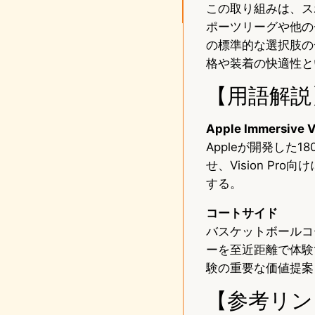
この取り組みは、ス
ポーツリーグや他の
の標準的な選択肢の一
格や装着の快適性と
【用語解説
Apple Immersive 
Appleが開発した
せ、Vision P
する。
コートサイド
バスケットボールコ
ーを至近距離で体験
験の重要な価値提案
【参考リン