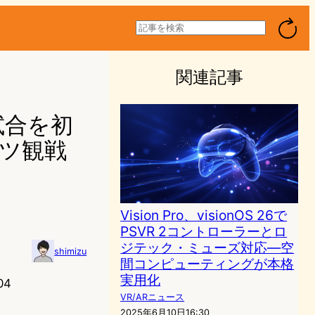
検
索
関連記事
ブ試合を初
ツ観戦
Vision Pro、visionOS 26で
PSVR 2コントローラーとロ
ジテック・ミューズ対応—空
shimizu
間コンピューティングが本格
実用化
04
VR/ARニュース
2025年6月10日16:30