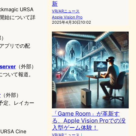
新
agic URSA
VR/ARニュース
の配信開始について詳
Apple Vision Pro
2025年4月30日10:02
部）
Netアプリでの配
。
server
（外部）
について報道。
r
（外部）
配信予定、レイカー
「Game Room」が革新す
る、Apple Vision Proでの没
入型ゲーム体験！
RSA Cine
VR/ARニュース
｜