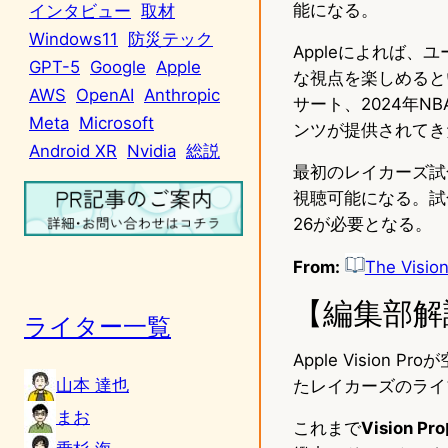
能になる。
インタビュー
取材
Windows11
防災テック
Appleによれば
GPT-5
Google
Apple
な視点を楽しめるとい
AWS
OpenAI
Anthropic
サート、2024年
Meta
Microsoft
ンツが提供されてき
Android XR
Nvidia
総説
最初のレイカーズ試合は
視聴可能になる。試合
26が必要となる。
From:
The Vision 
【編集部解
ライター一覧
Apple Visi
山本 達也
たレイカーズのライ
まお
これまで
Visio