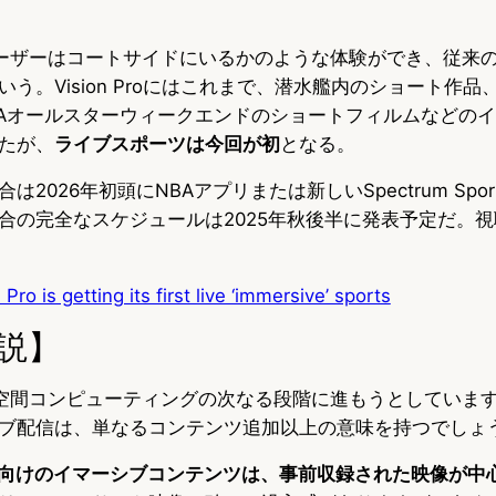
、ユーザーはコートサイドにいるかのような体験ができ、従来
う。Vision Proにはこれまで、潜水艦内のショート作
NBAオールスターウィークエンドのショートフィルムなどの
たが、
ライブスポーツは今回が初
となる。
2026年初頭にNBAアプリまたは新しいSpectrum Spor
の完全なスケジュールは2025年秋後半に発表予定だ。視聴には
Pro is getting its first live ‘immersive’ sports
説】
on Proが空間コンピューティングの次なる段階に進もうとしてい
ブ配信は、単なるコンテンツ追加以上の意味を持つでしょ
n Pro向けのイマーシブコンテンツは、事前収録された映像が