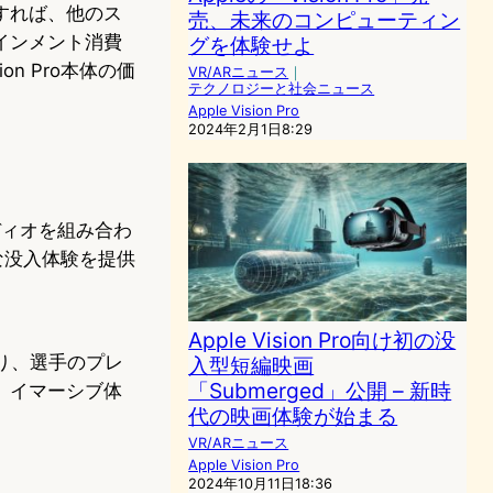
すれば、他のス
売、未来のコンピューティン
インメント消費
グを体験せよ
n Pro本体の価
VR/ARニュース
｜
テクノロジーと社会ニュース
Apple Vision Pro
2024年2月1日8:29
ディオを組み合わ
質な没入体験を提供
Apple Vision Pro向け初の没
り、選手のプレ
入型短編映画
「Submerged」公開 – 新時
、イマーシブ体
代の映画体験が始まる
VR/ARニュース
Apple Vision Pro
2024年10月11日18:36