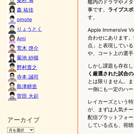
乗杉 海
艦内のドラマやメタ
事です。
ライブスポ
森 祐佳
す。
omote
りょうとく
Apple Immer
合わせにあります。
Ami
点」と表現している
荒木 啓介
や、コート上の選手
菊池 紗槻
しかし課題も存在し
野村貴之
く厳選された試合の
寺本 誠司
とは限りません。また
島津耕造
ー側にも一定のハー
苦田 大起
レイカーズという特
が、まずは人気チー
配信プラットフォームが
アーカイブ
している点も、視聴