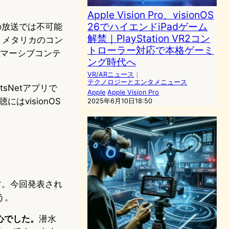
Apple Vision Pro、visionOS
26でハイエンドiPadゲーム
の放送では不可能
解禁｜PlayStation VR2コン
品、メタリカのコン
トローラー対応で本格ゲーミ
イマーシブコンテ
ング時代へ
VR/ARニュース
｜
テクノロジーとエンタメニュース
tsNetアプリで
Apple
Apple Vision Pro
visionOS
2025年6月10日18:50
ます。今回発表され
う。
中心でした。
潜水