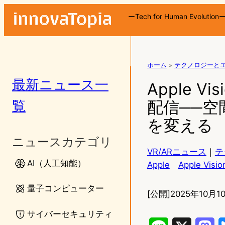
ーTech for Human Evolution
ホーム
»
テクノロジーと
最新ニュース一
Apple 
覧
配信──
を変える
ニュースカテゴリ
VR/ARニュース
｜
テ
AI（人工知能）
Apple
Apple Visio
量子コンピューター
[公開]
2025年10月10
サイバーセキュリティ