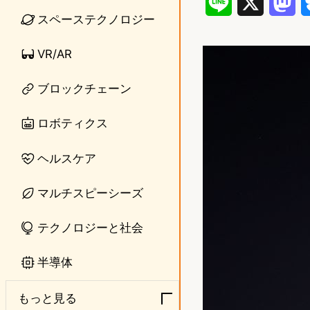
L
X
M
スペーステクノロジー
i
a
VR/AR
n
s
e
t
ブロックチェーン
o
ロボティクス
d
ヘルスケア
o
n
マルチスピーシーズ
テクノロジーと社会
半導体
もっと見る