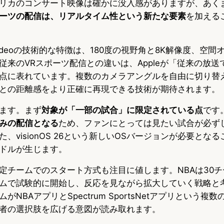
リカのコンサート映像は確かに没入感がありますが、あく
ーツの配信は、リアルタイム性という新たな要素
を加える
sive Videoの技術的な特徴は、180度の視野角と8K解像度、
従来のVRスポーツ配信との違いは、Appleが「従来の放送
点に表れています。複数のカメラアングルを自由に切り替
との距離感をより正確に再現できる技術が期待されます。
ます。まず
対象が「一部の試合」に限定されている点
です
みの配信となる
ため、ファンにとっては見たい試合が必ず
、visionOS 26という新しいOSバージョンが必要とな
ドルが生じます。
定チームでのスタート方式も注目に値します。NBAは30
ムで試験的に開始し、反応を見ながら拡大していく戦略と
NBAアプリとSpectrum SportsNetアプリという複
者の選択肢を広げる意図が読み取れます。