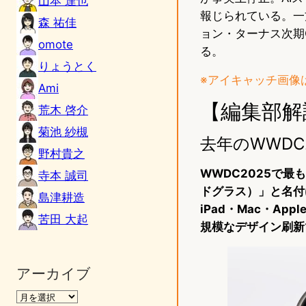
山本 達也
報じられている。一方
森 祐佳
ョン・ターナス次期C
omote
る。
りょうとく
※アイキャッチ画像は
Ami
【編集部解
荒木 啓介
菊池 紗槻
去年のWWDC
野村貴之
WWDC2025で最
寺本 誠司
ドグラス）」と名付
島津耕造
iPad・Mac・Ap
苦田 大起
規模なデザイン刷新
アーカイブ