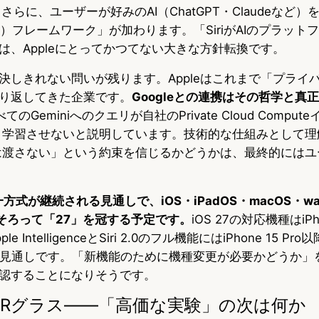
。さらに、ユーザーが好みのAI（ChatGPT・Claudeなど
s（拡張）フレームワーク」が加わります。「SiriがAIのプラッ
は、Appleにとってかつてない大きな方針転換です。
しきれない問いが残ります。Appleはこれまで「プライバシ
り返してきた企業です。
Googleとの連携はその哲学と真
べてのGeminiへのクエリが自社のPrivate Cloud Compu
保存・学習させないと説明しています。技術的な仕組みとして
ータは渡さない」という約束を信じるかどうかは、最終的には
式が継続される見通しで、iOS・iPadOS・macOS・wat
OSがそろって「27」を冠する予定です。
iOS 27の対応機種はiP
IntelligenceとSiri 2.0のフル機能にはiPhone 15 Pro
る見通しです。「新機能のために機種変更が必要かどうか」
認することになりそうです。
ProとARグラス——「高価な実験」の次は何か