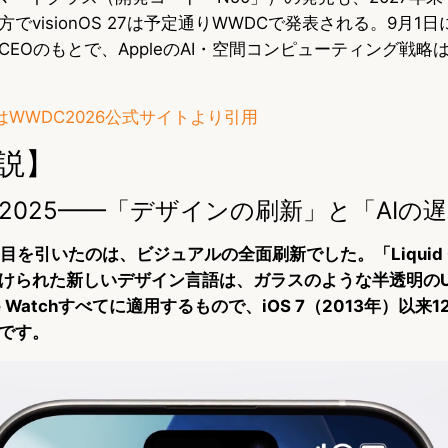
でvisionOS 27は予定通りWWDCで発表される。9月1
EOのもとで、AppleのAI・空間コンピューティング戦略
WWDC2026公式サイトより引用
説】
2025——「デザインの刷新」と「AIの
も目を引いたのは、ビジュアルの全面刷新でした。「Liquid G
けられた新しいデザイン言語は、ガラスのような半透明のUIを
ple Watchすべてに適用するもので、iOS 7（2013年）以
です。