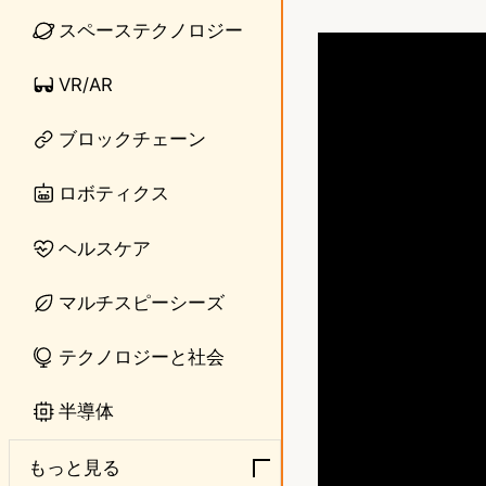
i
a
スペーステクノロジー
n
s
VR/AR
e
t
o
ブロックチェーン
d
ロボティクス
o
ヘルスケア
n
マルチスピーシーズ
テクノロジーと社会
半導体
もっと見る