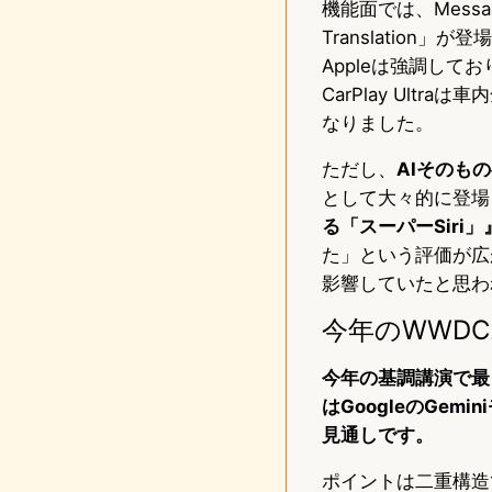
機能面では、Messa
Translatio
Appleは強調し
CarPlay Ultr
なりました。
ただし、
AIそのも
として大々的に登場し
る「スーパーSiri」
た」という評価が広が
影響していたと思わ
今年のWWDC2
今年の基調講演で最も
はGoogleのGe
見通しです。
ポイントは二重構造