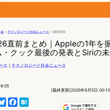
ー
社会
»
テクノロジーと社会ニュース
»
個別投稿
026直前まとめ｜Appleの1年を
・クック最後の発表とSiriの
ース
｜
テクノロジーと社会ニュース
8:05
[最終更新]
2026年6月5日 00:13
B
F
H