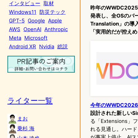
インタビュー
取材
昨年のWWDC2025
Windows11
防災テック
発表し、全OSのバ
GPT-5
Google
Apple
Translation」
AWS
OpenAI
Anthropic
「実用的だが控えめ
Meta
Microsoft
Android XR
Nvidia
総説
ライター一覧
今年のWWDC202
設計された新しいSi
まお
る「Extensio
乗杉 海
れる見通し。ハードウェ
が事実上停止。AI