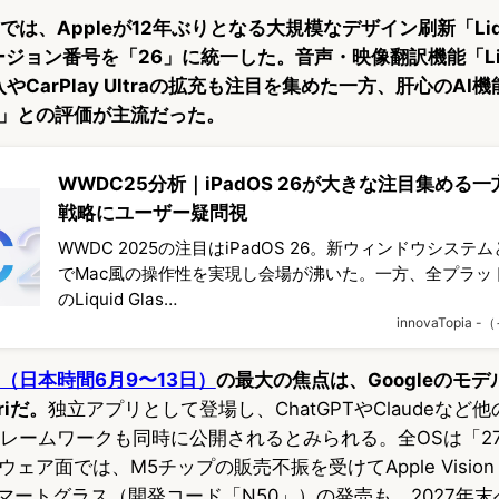
では、Appleが12年ぶりとなる大規模なデザイン刷新「Liqui
ージョン番号を「26」に統一した。音声・映像翻訳機能「Li
の導入やCarPlay Ultraの拡充も注目を集めた一方、肝心のA
」との評価が主流だった。
WWDC25分析｜iPadOS 26が大きな注目集める一方、
戦略にユーザー疑問視
WWDC 2025の注目はiPadOS 26。新ウィンドウシス
でMac風の操作性を実現し会場が沸いた。一方、全プラッ
のLiquid Glas…
innovaTopia
6（日本時間6月9〜13日）
の最大の焦点は、Googleのモ
riだ。
独立アプリとして登場し、ChatGPTやClaudeなど他
ns」フレームワークも同時に公開されるとみられる。全OSは「
ア面では、M5チップの販売不振を受けてApple Vision
スマートグラス（開発コード「N50」）の発売も、2027年