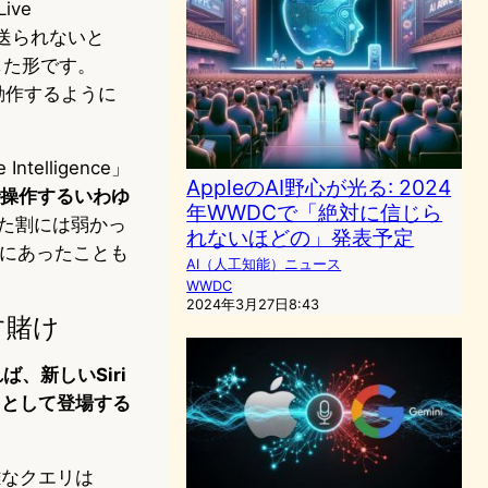
ive
に送られないと
した形です。
上で動作するように
ntelligence」
AppleのAI野心が光る: 2024
操作するいわゆ
年WWDCで「絶対に信じら
いた割には弱かっ
れないほどの」発表予定
頭にあったことも
AI（人工知能）ニュース
WWDC
2024年3月27日8:43
す賭け
、新しいSiri
プリとして登場する
雑なクエリは