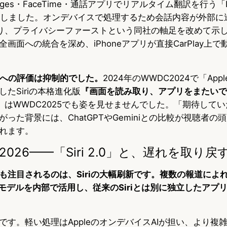
ges・FaceTime・通話アプリでリアルタイム翻訳を行う「L
n」が登場しました。オンデバイスで処理するため会話内容が外部
ており、プライバシーファーストという同社の軸足を改めて示
aは車内全画面への統合を深め、iPhoneアプリが直接CarPlay
のへの評価は抑制的でした。
2024年のWWDC2024で「Apple I
たSiriの本格進化版
『画面を読み取り、アプリをまたいで
』
はWWDC2025でも姿を見せませんでした。「期待して
った背景には、ChatGPTやGeminiとの比較が視聴者の
れます。
026——「Siri 2.0」と、遅れを取り戻
注目されるのは、Siriの大幅刷新です。複数の報道によれば
miniモデルを内部で活用し、従来のSiriとは別に独立したア
です。軽い処理はAppleのオンデバイスAIが担い、より複