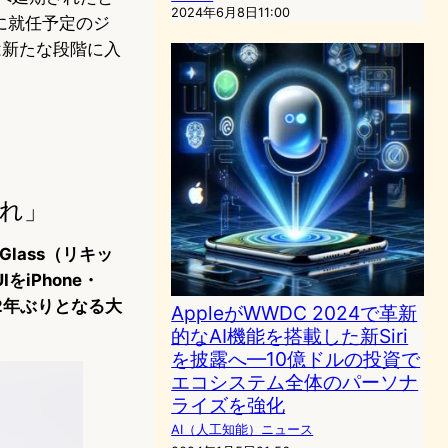
2024年6月8日11:00
日に就任予定のジ
は新たな段階に入
遅れ」
lass（リキッ
iPhone・
来12年ぶりとなる大
AppleがWWDC 2024で革新
的なAI機能を搭載した新Siri
を披露へ—10億ドルの投資で
エコシステム全体のパーソナ
ライズを強化
AI（人工知能）ニュース