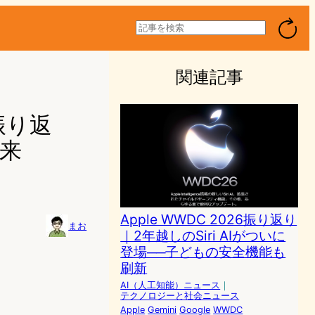
検
索
関連記事
振り返
未来
Apple WWDC 2026振り返り
まお
｜2年越しのSiri AIがついに
登場──子どもの安全機能も
刷新
AI（人工知能）ニュース
｜
テクノロジーと社会ニュース
Apple
Gemini
Google
WWDC