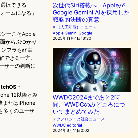
次世代Siri搭載へ、Appleが
）を選択できる
Google Gemini AIを採用した
トフォームになる」
戦略的決断の真意
AI（人工知能）ニュース
ーこそApple
Apple
Gemini
Google
2025年11月4日16:30
正面からぶつかり
teインフラを経由
理解できる一方、
ユーザーの判断に
chOS・
hone 12以降とみ
WWDC2024まであと2時
以降またはiPhone
間、WWDCのみどころにつ
を多くのユーザ
いてまとめてみた。
テクノロジーと社会ニュース
WWDC
editorial
2024年6月11日0:02