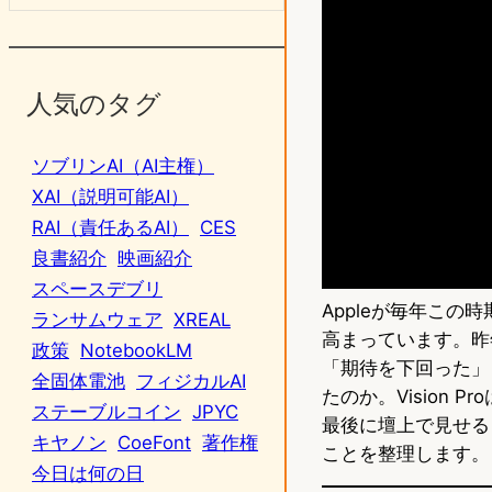
人気のタグ
ソブリンAI（AI主権）
XAI（説明可能AI）
RAI（責任あるAI）
CES
良書紹介
映画紹介
スペースデブリ
Appleが毎年こ
ランサムウェア
XREAL
高まっています。昨
政策
NotebookLM
「期待を下回った」
全固体電池
フィジカルAI
たのか。Vision
ステーブルコイン
JPYC
最後に壇上で見せる
キヤノン
CoeFont
著作権
ことを整理します。
今日は何の日