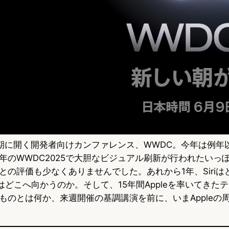
の時期に開く開発者向けカンファレンス、WWDC。今年は例年
年のWWDC2025で大胆なビジュアル刷新が行われたいっぽ
との評価も少なくありませんでした。あれから1年、Siriは
 Proはどこへ向かうのか。そして、15年間Appleを率いてき
ものとは何か、来週開催の基調講演を前に、いまAppleの