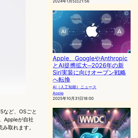
2024年1月5日21:56
Apple、GoogleやAnthropic
とAI提携拡大─2026年の新
Siri実装に向けオープン戦略
へ転換
AI（人工知能）ニュース
Apple
2025年10月31日18:00
5など、OSごと
Appleが自社
読み取れます。