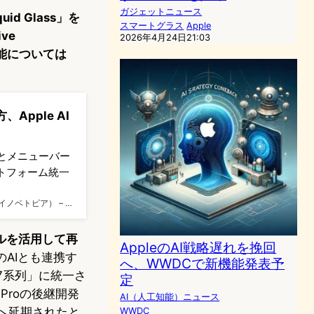
ガジェットニュース
d Glass」を
スマートグラス
Apple
ve
2026年4月24日21:03
I機能については
Apple AI
テムとメニューバー
トフォーム統一
 -（イノベトピア） – …
デルを活用して再
AppleのAI戦略遅れを挽回
のAIとも連携す
へ、WWDCで新機能発表予
27系列」に統一さ
定
 Proの後継開発
AI（人工知能）ニュース
末へ延期されたと
WWDC