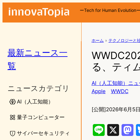
ーTech for Human Evolution
ホーム
»
テクノロジーと
最新ニュース一
WWDC2
覧
る、ティム
AI（人工知能）ニュ
ニュースカテゴリ
Apple
WWDC
AI（人工知能）
[公開]
2026年6月5日
量子コンピューター
L
X
M
サイバーセキュリティ