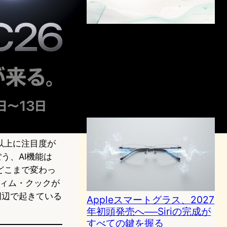
WWDC 2026と動き出すXR
戦線｜今週のガジェット注目
記事 5選
AI（人工知能）ニュース
｜
VR/ARニュース
｜
ガジェットニュース
｜
テクノロジーと社会ニュース
Apple
Meta
WWDC
2026年6月14日19:34
以上に注目度が
う、AI機能は
どこまで変わっ
たティム・クックが
周辺で起きている
Appleスマートグラス、2027
年初頭発売へ──Siriの完成が
すべての鍵を握る