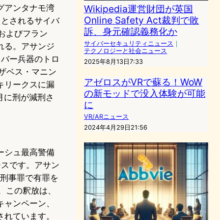
グアンタナモ湾
Wikipedia運営財団が英国
Online Safety Act裁判で敗
たとされるサイバ
訴、身元確認義務化か
およびフラン
サイバーセキュリティニュース
｜
れる。アサンジ
テクノロジーと社会ニュース
イバー兵器のトロ
2025年8月13日7:33
ザベス・マニン
アゼロスがVRで蘇る！WoW
キリークスに漏
の新モッドで没入体験が可能
月に刑が減刑さ
に
VR/ARニュース
2024年4月29日21:56
ーシュ最高警備
ースです。アサン
の刑事罪で有罪を
。この釈放は、
キャンペーン、
されています。