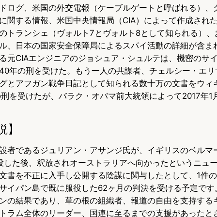
ドログ、米国の外交電報（ケーブルゲートと呼ばれる）、
に関する情報、米国中央情報局（CIA）によって作成され
のトランシェ（ヴォルト7とヴォルト8として知られる）、
ル、日本の国家安全保障局によるスパイ活動の詳細が含ま
る元CIAエンジニアのジョシュア・シュルテは、機密のサ
40年の刑を受けた。もう一人の共謀者、チェルシー・エリ
グとアフガン戦争日記として知られる数十万の文書をウィ
の刑を受けたが、バラク・オバマ前大統領によって2017年1
説】
設者であるジュリアン・アサンジ氏が、イギリスのベルマ
役した後、釈放されオーストラリアへ向かったというニュ
文書を不正に入手し公開する陰謀に関与したとして、1件
サイパン島で既に服役した62ヶ月の判決を受ける予定です
ンの結果であり、草の根の組織者、報道の自由を支持する
トラム全体のリーダー、国連に至るまでの支援があったと