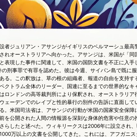
設者ジュリアン・アサンジがイギリスのベルマーシュ最高
されオーストラリアへ向かった。アサンジは、米国が「同
と表現した事件に関連して、米国の国防文書を不正に入手
件の刑事罪で有罪を認めた。彼は今週、サイパン島で既に服
ある。この釈放は、草の根の組織者、報道の自由を支持す
ペクトラム全体のリーダー、国連に至るまでの世界的なキ
はロンドンの高等裁判所により保釈され、オーストラリア
ウェーデンでのレイプと性的暴行の別件の告訴に直面して
る。米国司法省は、アサンジの行動が米国の国家安全保障
前を公開された人間の情報源を深刻な身体的危害や任意の
さらしたと述べた。ウィキリークスは2006年に設立され
1000万以上の文書を公開してきた。これには、アフガニ