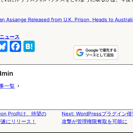
ian Assange Released from U.K. Prison, Heads to Australi
ニュース
B
F
H
l
a
a
u
c
t
dmin
e
e
e
事一覧
s
b
n
k
o
a
ision Pro向け、待望の
Next:
WordPressプラグイン
y
o
a 2が遂にリリース！
攻撃が管理権限奪取を可能に
k