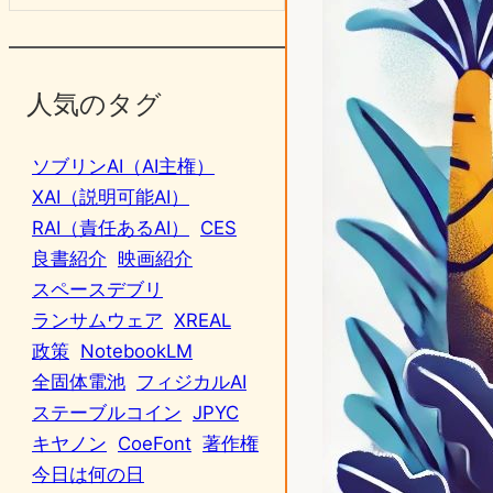
人気のタグ
ソブリンAI（AI主権）
XAI（説明可能AI）
RAI（責任あるAI）
CES
良書紹介
映画紹介
スペースデブリ
ランサムウェア
XREAL
政策
NotebookLM
全固体電池
フィジカルAI
ステーブルコイン
JPYC
キヤノン
CoeFont
著作権
今日は何の日