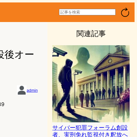
検
索
関連記事
役後オー
admin
39
サイバー犯罪フォーラム創設
者、実刑免れ監視付き釈放へ