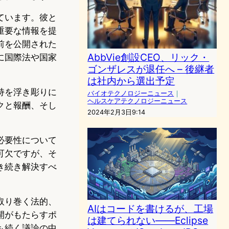
ています。彼と
重要な情報を提
前を公開された
AbbVie創設CEO、リック・
に国際法や国家
ゴンザレスが退任へ – 後継者
は社内から選出予定
持を浮き彫りに
バイオテクノロジーニュース
｜
ヘルスケアテクノロジーニュース
クと報酬、そし
2024年2月3日9:14
必要性について
可欠ですが、そ
き続き解決すべ
取り巻く法的、
AIはコードを書けるが、工場
開がもたらすポ
は建てられない——Eclipse
も続く議論の中