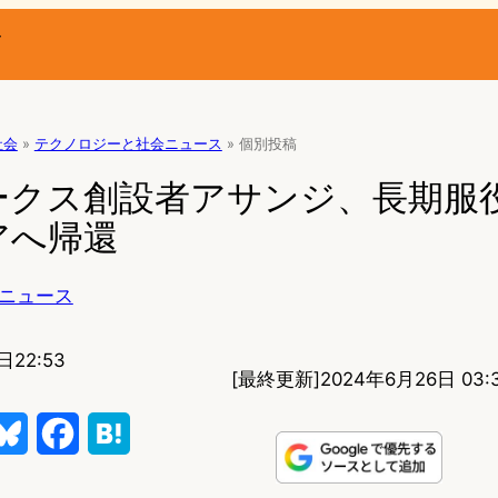
ー
社会
»
テクノロジーと社会ニュース
»
個別投稿
ークス創設者アサンジ、長期服
アへ帰還
ニュース
日22:53
[最終更新]
2024年6月26日 03:
B
F
H
l
a
a