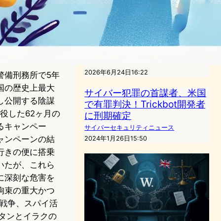
ウィキペディア「AIに編集は
させない」創設者ウェールズ
氏が語る、ハルシネーション
への不信と人間の知
AI（人工知能）ニュース
｜
テクノロジーと社会ニュース
｜
テクノロジーと経済ニュース
2026年6月24日16:22
警備刑務所で5年
国の歴史上最大
サイバー犯罪の首謀者、米国
し公開する陰謀
で有罪判決！Trickbot開発者
役した62ヶ月の
に刑期確定
るキャンペー
サイバーセキュリティニュース
ャンペーンの結
2024年1月26日15:50
行きの便に搭乗
いたが、これら
に深刻な危害を
拘束の重大かつ
、戦争、スパイ活
スタンとイラクの