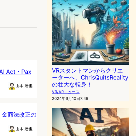
VRスタントマンからクリエ
Act・Pax
ーターへ、ChrisQuitsReality
の壮大な転身！
山本 達也
VR/ARニュース
2024年6月10日7:49
？金商法改正の
山本 達也