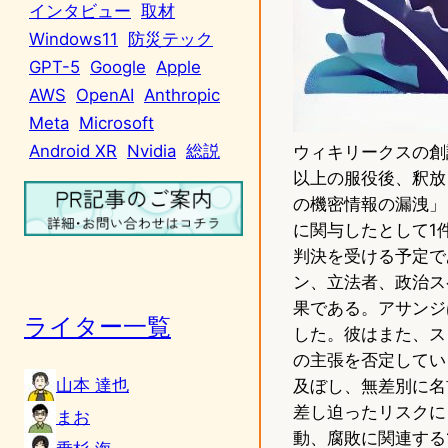
インタビュー
取材
Windows11
防災テック
GPT-5
Google
Apple
AWS
OpenAI
Anthropic
Meta
Microsoft
Android XR
Nvidia
総説
ウィキリークスの創
以上の服役後、釈放
の機密情報の漏洩」
に関与したとして1
判決を受ける予定で
ン、立法者、政治ス
果である。アサンジ
ライター一覧
した。彼はまた、ス
の主張を否定してい
山本 達也
及ぼし、無差別に名
差し迫ったリスクに
まお
動、腐敗に関連する