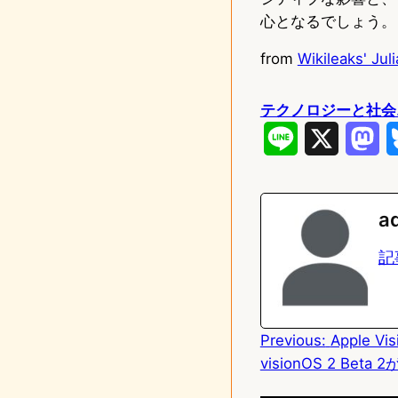
心となるでしょう。
from
Wikileaks' Jul
テクノロジーと社会
L
X
M
i
a
n
s
a
e
t
記
o
d
Previous:
Apple V
o
visionOS 2 Bet
n