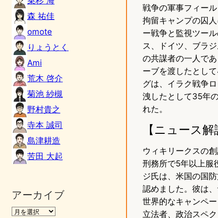
乗杉 海
戦争の軍事フィール
森 祐佳
拘留キャンプの囚人
omote
ー戦争と監視ツール
ス、ドイツ、ブラジ
りょうとく
の共謀者の一人であ
Ami
ーブを渡したとして
荒木 啓介
グは、イラク戦争ロ
菊池 紗槻
洩したとして35年
れた。
野村貴之
寺本 誠司
【ニュース解
島津耕造
ウィキリークスの創
苦田 大起
刑務所で5年以上服
ジ氏は、米国の国防
認めました。彼は、
アーカイブ
世界的なキャンペー
立法者、政治スペク