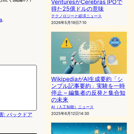
VenturesがCerebras IPOで
得た25億ドルの意味
テクノロジーと経済ニュース
a
.
2026年5月19日7:10
WikipediaがAI生成要約「シ
ンプル記事要約」実験を一時
停止 – 編集者の反発と集合知
の未来
AI（人工知能）ニュース
2025年6月12日14:30
侵害: バックドア