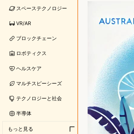
n
s
スペーステクノロジー
e
t
VR/AR
o
ブロックチェーン
d
o
ロボティクス
n
ヘルスケア
マルチスピーシーズ
テクノロジーと社会
半導体
もっと見る