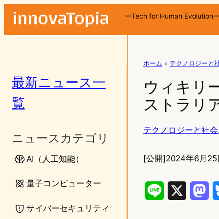
ーTech for Human Evolution
ホーム
»
テクノロジーと
最新ニュース一
ウィキリ
覧
ストラリ
テクノロジーと社会
ニュースカテゴリ
[公開]
2024年6月25
AI（人工知能）
量子コンピューター
L
X
M
サイバーセキュリティ
i
a