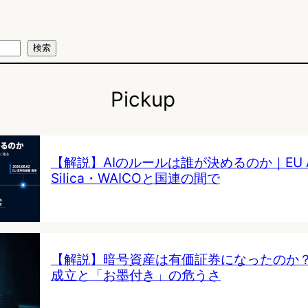
検索
Pickup
【解説】AIのルールは誰が決めるのか｜EU AI 
Silica・WAICOと国連の間で
【解説】暗号資産は有価証券になったのか
成立と「お墨付き」の危うさ