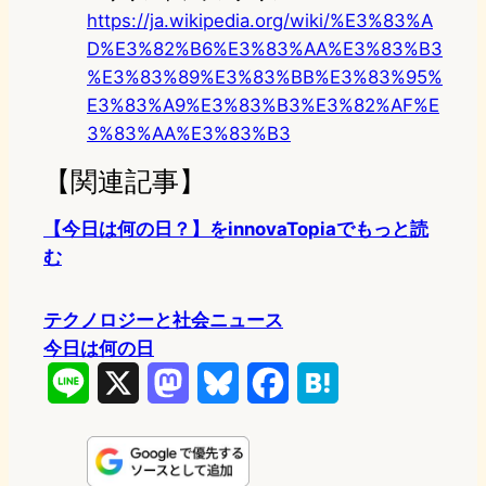
https://ja.wikipedia.org/wiki/%E3%83%A
D%E3%82%B6%E3%83%AA%E3%83%B3
%E3%83%89%E3%83%BB%E3%83%95%
E3%83%A9%E3%83%B3%E3%82%AF%E
3%83%AA%E3%83%B3
【関連記事】
【今日は何の日？】をinnovaTopiaでもっと読
む
テクノロジーと社会ニュース
今日は何の日
L
X
M
B
F
H
i
a
l
a
a
n
s
u
c
t