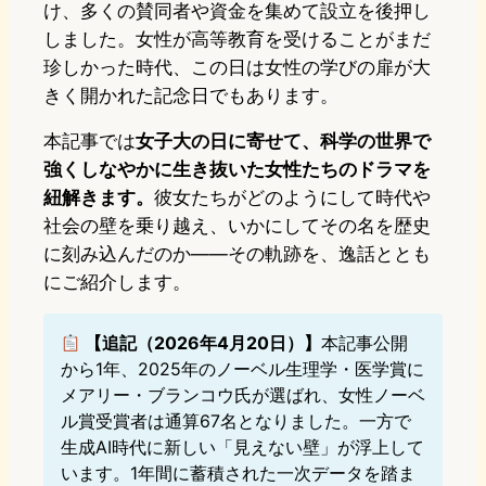
け、多くの賛同者や資金を集めて設立を後押し
しました。女性が高等教育を受けることがまだ
珍しかった時代、この日は女性の学びの扉が大
きく開かれた記念日でもあります。
本記事では
女子大の日に寄せて、科学の世界で
強くしなやかに生き抜いた女性たちのドラマを
紐解きます。
彼女たちがどのようにして時代や
社会の壁を乗り越え、いかにしてその名を歴史
に刻み込んだのか――その軌跡を、逸話ととも
にご紹介します。
【追記（2026年4月20日）】
本記事公開
から1年、2025年のノーベル生理学・医学賞に
メアリー・ブランコウ氏が選ばれ、女性ノーベ
ル賞受賞者は通算67名となりました。一方で
生成AI時代に新しい「見えない壁」が浮上して
います。1年間に蓄積された一次データを踏ま