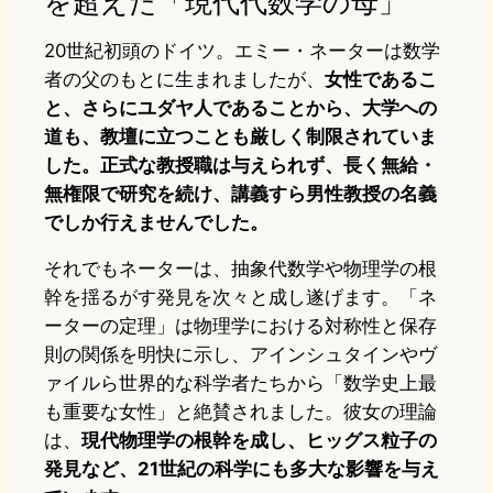
を超えた「現代代数学の母」
20世紀初頭のドイツ。エミー・ネーターは数学
者の父のもとに生まれましたが、
女性であるこ
と、さらにユダヤ人であることから、大学への
道も、教壇に立つことも厳しく制限されていま
した。正式な教授職は与えられず、長く無給・
無権限で研究を続け、講義すら男性教授の名義
でしか行えませんでした。
それでもネーターは、抽象代数学や物理学の根
幹を揺るがす発見を次々と成し遂げます。「ネ
ーターの定理」は物理学における対称性と保存
則の関係を明快に示し、アインシュタインやヴ
ァイルら世界的な科学者たちから「数学史上最
も重要な女性」と絶賛されました。彼女の理論
は、
現代物理学の根幹を成し、ヒッグス粒子の
発見など、21世紀の科学にも多大な影響を与え