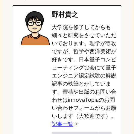
e
t
e
e
e
野村貴之
o
s
b
n
大学院を修了してからも
d
k
o
a
細々と研究をさせていただ
o
y
o
いております。理学が専攻
ですが、哲学や西洋美術が
n
k
好きです。日本量子コンピ
ューティング協会にて量子
エンジニア認定試験の解説
記事の執筆とかしていま
す。寄稿や出版のお問い合
わせはinnovaTopiaのお問
い合わせフォームからお願
いします（大歓迎です）。
記事一覧