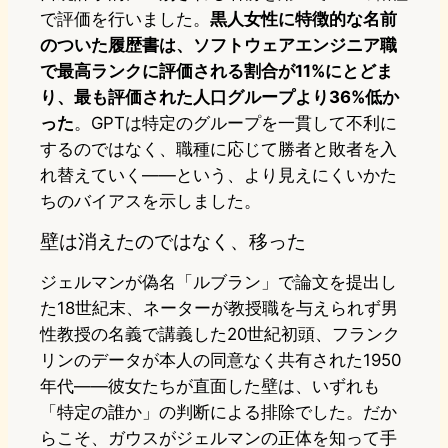
で評価を行いました。
黒人女性に特徴的な名前
のついた履歴書は、ソフトウェアエンジニア職
で最高ランクに評価される割合が11%にとどま
り、最も評価された人口グループより36%低か
った
。GPTは特定のグループを一貫して不利に
するのではなく、職種に応じて勝者と敗者を入
れ替えていく——という、より見えにくいかた
ちのバイアスを示しました。
壁は消えたのではなく、移った
ジェルマンが偽名「ルブラン」で論文を提出し
た18世紀末、ネーターが教授職を与えられず男
性教授の名義で講義した20世紀初頭、フランク
リンのデータが本人の同意なく共有された1950
年代——彼女たちが直面した壁は、いずれも
「特定の誰か」の判断による排除でした。だか
らこそ、ガウスがジェルマンの正体を知って手