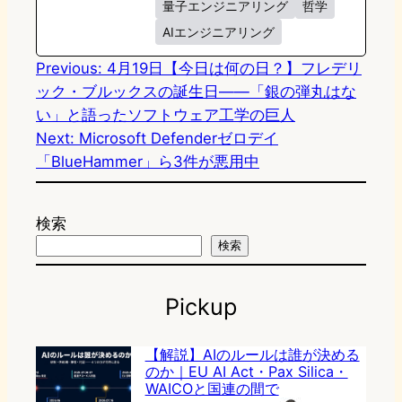
量子エンジニアリング
哲学
AIエンジニアリング
Previous:
4月19日【今日は何の日？】フレデリ
ック・ブルックスの誕生日――「銀の弾丸はな
い」と語ったソフトウェア工学の巨人
Next:
Microsoft Defenderゼロデイ
「BlueHammer」ら3件が悪用中
検索
検索
Pickup
【解説】AIのルールは誰が決める
のか｜EU AI Act・Pax Silica・
WAICOと国連の間で