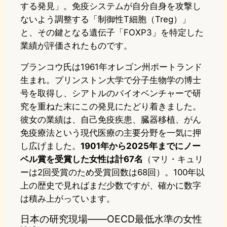
する発見」。免疫システムが自分自身を攻撃し
ないよう調整する「制御性T細胞（Treg）」
と、その鍵となる遺伝子「FOXP3」を特定した
業績が評価されたものです。
ブランコウ氏は1961年オレゴン州ポートランド
生まれ。プリンストン大学で分子生物学の博士
号を取得し、シアトルのバイオベンチャーで研
究を重ねた末にこの発見にたどり着きました。
彼女の業績は、自己免疫疾患、臓器移植、がん
免疫療法という現代医療の主要分野を一気に押
し広げました。
1901年から2025年までにノー
ベル賞を受賞した女性は計67名
（マリ・キュリ
ーは2回受賞のため受賞回数は68回）。100年以
上の歴史で見ればまだ少数ですが、確かに数字
は積み上がっています。
日本の研究現場——OECD最低水準の女性