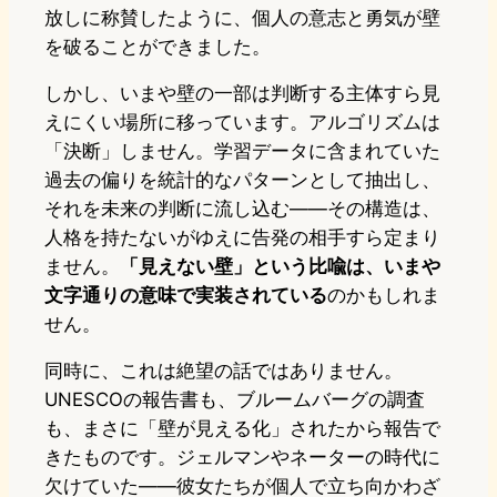
放しに称賛したように、個人の意志と勇気が壁
を破ることができました。
しかし、いまや壁の一部は判断する主体すら見
えにくい場所に移っています。アルゴリズムは
「決断」しません。学習データに含まれていた
過去の偏りを統計的なパターンとして抽出し、
それを未来の判断に流し込む——その構造は、
人格を持たないがゆえに告発の相手すら定まり
ません。
「見えない壁」という比喩は、いまや
文字通りの意味で実装されている
のかもしれま
せん。
同時に、これは絶望の話ではありません。
UNESCOの報告書も、ブルームバーグの調査
も、まさに「壁が見える化」されたから報告で
きたものです。ジェルマンやネーターの時代に
欠けていた——彼女たちが個人で立ち向かわざ