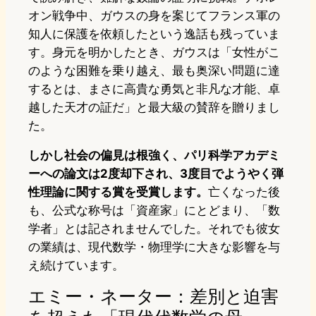
オン戦争中、ガウスの身を案じてフランス軍の
知人に保護を依頼したという逸話も残っていま
す。身元を明かしたとき、ガウスは「女性がこ
のような困難を乗り越え、最も奥深い問題に達
するとは、まさに高貴な勇気と非凡な才能、卓
越した天才の証だ」と最大級の賛辞を贈りまし
た。
しかし社会の偏見は根強く、パリ科学アカデミ
ーへの論文は2度却下され、3度目でようやく弾
性理論に関する賞を受賞します。
亡くなった後
も、公式な称号は「資産家」にとどまり、「数
学者」とは記されませんでした。それでも彼女
の業績は、現代数学・物理学に大きな影響を与
え続けています。
エミー・ネーター：差別と迫害