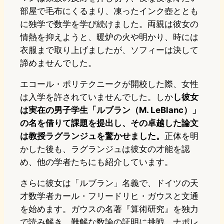
部屋で毛布にくるまり、凍ったインク壺ととも
に独学で数学を学び続けました。両親は彼女の
情熱を抑えようと、暖炉の火や明かり、時には
衣服まで取り上げましたが、ソフィーは決して
諦めませんでした。
エコール・ポリテクニークが開校した際、女性
は入学を許されていませんでした。しか
し彼女
は実在の男子学生「ルブラン（M. LeBlanc）」
の名を借りて課題を提出し、その卓越した論文
は教授ラグランジュを驚かせました。
正体を明
かした後も、ラグランジュは彼女の才能を認
め、他の学者たちにも紹介しています。
さらに彼女は「ルブラン」名義で、ドイツの天
才数学者カール・フリードリヒ・ガウスと文通
を始めます。ガウスの名著『算術研究』を独力
で読み解き、難解な数論の証明に挑戦。ナポレ