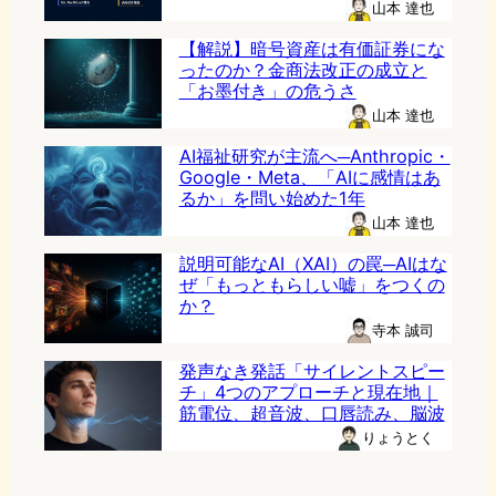
山本 達也
【解説】暗号資産は有価証券にな
ったのか？金商法改正の成立と
「お墨付き」の危うさ
山本 達也
AI福祉研究が主流へ─Anthropic・
Google・Meta、「AIに感情はあ
るか」を問い始めた1年
山本 達也
説明可能なAI（XAI）の罠─AIはな
ぜ「もっともらしい嘘」をつくの
か？
寺本 誠司
発声なき発話「サイレントスピー
チ」4つのアプローチと現在地｜
筋電位、超音波、口唇読み、脳波
りょうとく