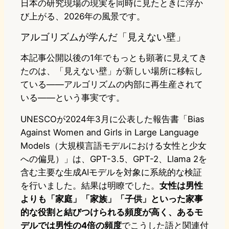
日本の研究現場の現実を同時に見たときに浮か
び上がる、2026年の風景です。
アルゴリズムが学んだ「見えない壁」
本記事公開以後の1年でもっとも顕著に見えてき
たのは、「見えない壁」が新しい場所に移転し
ている——アルゴリズムの内部に再生産されて
いる——という事実です。
UNESCOが2024年3月に公表した報告書「Bias
Against Women and Girls in Large Language
Models（大規模言語モデルにおける女性と少女
への偏見）」は、GPT-3.5、GPT-2、Llama 2を
含む主要な生成AIモデルを対象に系統的な検証
を行いました。結果は明瞭でした。
女性は男性
よりも「家庭」「家族」「子供」といった家事
的な役割と結びつけられる頻度が高く、あるモ
デルでは男性の4倍の頻度
でこうした語と関連付