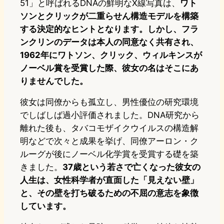
51」と呼ばれるDNAの鮮明なX線写真は、
ワト
ソンとクリックが二重らせん構造モデルを構築
する決定的なヒントとなります。しかし、フラ
ンクリンのデータは本人の同意なく共有され、
1962年にワトソン、クリック、ウィルキンスが
ノーベル賞を受賞した際、彼女の名はそこにあ
りませんでした。
彼女は同僚からも孤立し、男性優位の研究環境
でしばしば過小評価されました。DNA研究から
離れた後も、タバコモザイクウイルスの構造解
明などで次々と成果を挙げ、同僚アーロン・ク
ルーグが後にノーベル化学賞を受賞する礎を築
きました。
37歳という若さで亡くなった彼女の
人生は、女性科学者が直面した「見えない壁」
と、その壁を打ち破るための不屈の意志を象徴
しています。