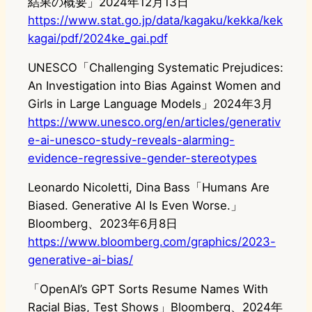
結果の概要」2024年12月13日
https://www.stat.go.jp/data/kagaku/kekka/kek
kagai/pdf/2024ke_gai.pdf
UNESCO「Challenging Systematic Prejudices:
An Investigation into Bias Against Women and
Girls in Large Language Models」2024年3月
https://www.unesco.org/en/articles/generativ
e-ai-unesco-study-reveals-alarming-
evidence-regressive-gender-stereotypes
Leonardo Nicoletti, Dina Bass「Humans Are
Biased. Generative AI Is Even Worse.」
Bloomberg、2023年6月8日
https://www.bloomberg.com/graphics/2023-
generative-ai-bias/
「OpenAI’s GPT Sorts Resume Names With
Racial Bias, Test Shows」Bloomberg、2024年