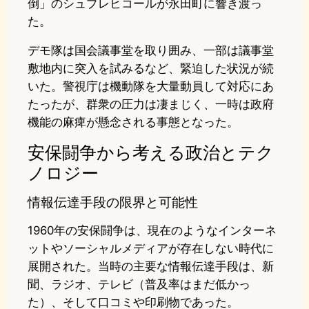
倒」のシュプレヒコールが永田町に響き渡っ
た。
デモ隊は国会議事堂を取り囲み、一部は議事堂
敷地内に突入を試みるなど、緊迫した状況が続
いた。警視庁は機動隊を大量動員して対応にあ
たったが、群衆の圧力は凄まじく、一時は政府
機能の麻痺が懸念される事態となった。
安保闘争から考える政治とテク
ノロジー
情報伝達手段の限界と可能性
1960年の安保闘争は、現在のようなインターネ
ットやソーシャルメディアが存在しない時代に
展開された。当時の主要な情報伝達手段は、新
聞、ラジオ、テレビ（普及率はまだ低かっ
た）、そして口コミや印刷物であった。