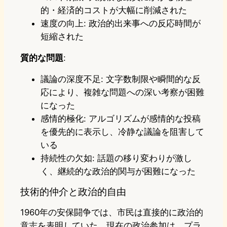
的・経済的コストが大幅に削減された
速度の向上: 政治的出来事への反応時間が
短縮された
質的な問題
:
議論の深度不足: 文字数制限や瞬間的な反
応により、複雑な問題への深い考察が困難
になった
感情的極化: アルゴリズムが感情的な投稿
を優先的に表示し、冷静な議論を阻害して
いる
持続性の欠如: 話題の移り変わりが激し
く、継続的な政治的関与が困難になった
技術的仲介と政治的自由
1960年の安保闘争では、市民は直接的に政治的
意志を表明していた。現在の政治参加は、プラ