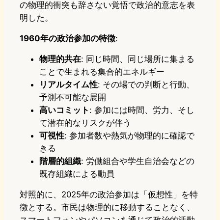
の物理的衝突も辞さない覚悟で政治的意志を表
明した。
1960年の政治参加の特徴
:
物理的共在
: 同じ時間、同じ場所に集まる
ことで生まれる集合的エネルギー
リアルタイム性
: その場での判断と行動、
予測不可能な展開
高いコミット
: 参加には時間、労力、そし
て潜在的なリスクが伴う
可視性
: 参加者数や熱気が物理的に確認で
きる
階層的組織
: 労働組合や学生自治会などの
既存組織による動員
対照的に、2025年の政治参加は「仮想性」を特
徴とする。市民は物理的に移動することなく、
スマートフォンやパソコンを通じて政治的活動