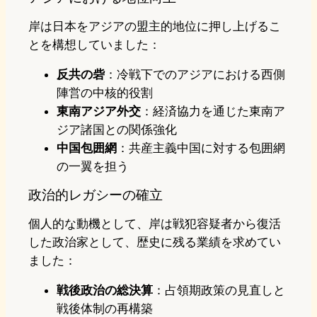
岸は日本をアジアの盟主的地位に押し上げるこ
とを構想していました：
反共の砦
：冷戦下でのアジアにおける西側
陣営の中核的役割
東南アジア外交
：経済協力を通じた東南ア
ジア諸国との関係強化
中国包囲網
：共産主義中国に対する包囲網
の一翼を担う
政治的レガシーの確立
個人的な動機として、岸は戦犯容疑者から復活
した政治家として、歴史に残る業績を求めてい
ました：
戦後政治の総決算
：占領期政策の見直しと
戦後体制の再構築