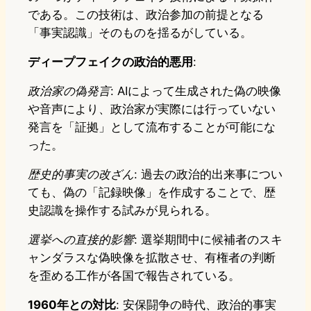
である。この技術は、政治参加の前提となる
「事実認識」そのものを揺るがしている。
ディープフェイクの政治的悪用
:
政治家の偽発言
: AIによって生成された偽の映像
や音声により、政治家が実際には行っていない
発言を「証拠」として流布することが可能にな
った。
歴史的事実の改ざん
: 過去の政治的出来事につい
ても、偽の「記録映像」を作成することで、歴
史認識を操作する試みが見られる。
選挙への直接的影響
: 選挙期間中に候補者のスキ
ャンダラスな偽映像を拡散させ、有権者の判断
を歪める工作が各国で報告されている。
1960年との対比
: 安保闘争の時代、政治的事実