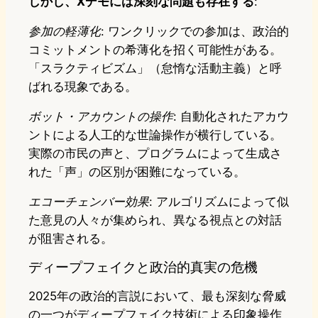
しかし、Xデモには深刻な問題も存在する
:
参加の軽薄化
: ワンクリックでの参加は、政治的
コミットメントの希薄化を招く可能性がある。
「スラクティビズム」（怠惰な活動主義）と呼
ばれる現象である。
ボット・アカウントの操作
: 自動化されたアカウ
ントによる人工的な世論操作が横行している。
実際の市民の声と、プログラムによって生成さ
れた「声」の区別が困難になっている。
エコーチェンバー効果
: アルゴリズムによって似
た意見の人々が集められ、異なる視点との対話
が阻害される。
ディープフェイクと政治的真実の危機
2025年の政治的言説において、最も深刻な脅威
の一つがディープフェイク技術による印象操作