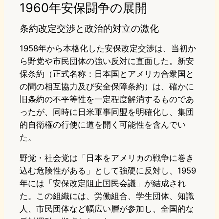
1960年安保闘争の展開
条約改定交渉と政治的対立の激化
1958年から本格化した安保改定交渉は、当初か
ら野党や市民団体の強い反対に直面した。新安
保条約（正式名称：日本国とアメリカ合衆国と
の間の相互協力及び安全保障条約）は、確かに
旧条約の不平等性を一定程度解消するものであ
ったが、同時に日米軍事同盟を明確化し、集団
的自衛権の行使に道を開く可能性を含んでい
た。
野党・社会党は「日本をアメリカの戦争に巻き
込む危険性がある」として強硬に反対し、1959
年には「安保改定阻止国民会議」が結成され
た。この組織には、労働組合、学生団体、知識
人、市民団体など幅広い層が参加し、全国的な