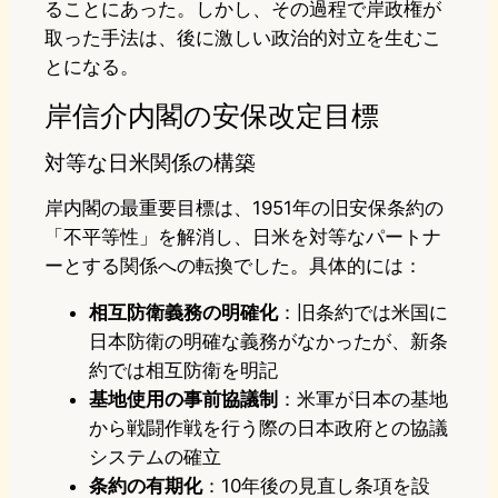
ることにあった。しかし、その過程で岸政権が
取った手法は、後に激しい政治的対立を生むこ
とになる。
岸信介内閣の安保改定目標
対等な日米関係の構築
岸内閣の最重要目標は、1951年の旧安保条約の
「不平等性」を解消し、日米を対等なパートナ
ーとする関係への転換でした。具体的には：
相互防衛義務の明確化
：旧条約では米国に
日本防衛の明確な義務がなかったが、新条
約では相互防衛を明記
基地使用の事前協議制
：米軍が日本の基地
から戦闘作戦を行う際の日本政府との協議
システムの確立
条約の有期化
：10年後の見直し条項を設