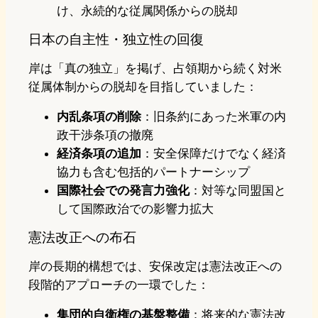
け、永続的な従属関係からの脱却
日本の自主性・独立性の回復
岸は「真の独立」を掲げ、占領期から続く対米
従属体制からの脱却を目指していました：
内乱条項の削除
：旧条約にあった米軍の内
政干渉条項の撤廃
経済条項の追加
：安全保障だけでなく経済
協力も含む包括的パートナーシップ
国際社会での発言力強化
：対等な同盟国と
して国際政治での影響力拡大
憲法改正への布石
岸の長期的構想では、安保改定は憲法改正への
段階的アプローチの一環でした：
集団的自衛権の基盤整備
：将来的な憲法改