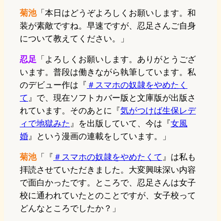
菊池
「本日はどうぞよろしくお願いします。和
装が素敵ですね。早速ですが、忍足さんご自身
について教えてください。」
忍足
「よろしくお願いします。ありがとうござ
います。普段は働きながら執筆しています。私
のデビュー作は『
＃スマホの奴隷をやめたく
て
』で、現在ソフトカバー版と文庫版が出版さ
れています。そのあとに『
気がつけば生保レデ
ィで地獄みた
』を出版していて、今は『
女風
婚
』という漫画の連載をしています。」
菊池
「『
＃スマホの奴隷をやめたくて
』は私も
拝読させていただきました。大変興味深い内容
で面白かったです。ところで、忍足さんは女子
校に通われていたとのことですが、女子校って
どんなところでしたか？」