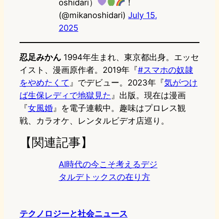
oshidari）
！
(@mikanoshidari)
July 15,
2025
忍足みかん
1994年生まれ、東京都出身。エッセ
イスト、漫画原作者。2019年『
#スマホの奴隷
をやめたくて
』でデビュー。2023年『
気がつけ
ば生保レディで地獄見た
』出版。現在は漫画
『
女風婚
』を電子連載中。趣味はプロレス観
戦、カラオケ、レンタルビデオ店巡り。
【関連記事】
AI時代の今こそ考えるデジ
タルデトックスの在り方
テクノロジーと社会ニュース