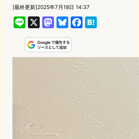
[最終更新]
2025年7月18日 14:37
L
X
M
B
F
H
i
a
l
a
a
n
s
u
c
t
e
t
e
e
e
o
s
b
n
d
k
o
a
o
y
o
n
k