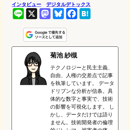
インタビュー
デジタルデトックス
L
X
M
B
F
H
i
a
l
a
a
n
s
u
c
t
e
t
e
e
e
菊池 紗槻
o
s
b
n
テクノロジーと民主主義、
d
k
o
a
自由、人権の交差点で記事
o
y
o
を執筆しています。 データ
ドリブンな分析が信条。具
n
k
体的な数字と事実で、技術
の影響を可視化します。 し
かし、データだけでは語り
ません。技術開発者の倫理