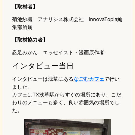
【取材者】
菊池紗槻 アナリシス株式会社 innovaTopia編
集部所属
【取材協力者】
忍足みかん エッセイスト・漫画原作者
インタビュー当日
インタビューは浅草にある
なごむカフェ
で行い
ました。
カフェはTX浅草駅からすぐの場所にあり、こだ
わりのメニューも多く、良い雰囲気の場所でし
た。