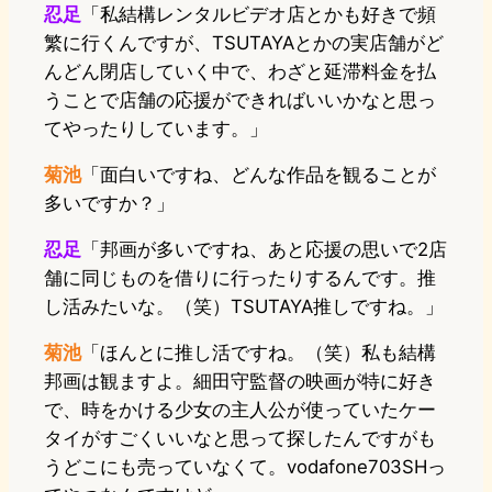
忍足
「私結構レンタルビデオ店とかも好きで頻
繁に行くんですが、TSUTAYAとかの実店舗がど
んどん閉店していく中で、わざと延滞料金を払
うことで店舗の応援ができればいいかなと思っ
てやったりしています。」
菊池
「面白いですね、どんな作品を観ることが
多いですか？」
忍足
「邦画が多いですね、あと応援の思いで2店
舗に同じものを借りに行ったりするんです。推
し活みたいな。（笑）TSUTAYA推しですね。」
菊池
「ほんとに推し活ですね。（笑）私も結構
邦画は観ますよ。細田守監督の映画が特に好き
で、時をかける少女の主人公が使っていたケー
タイがすごくいいなと思って探したんですがも
うどこにも売っていなくて。vodafone703SHっ