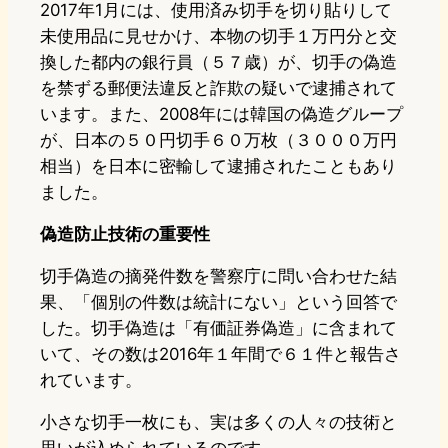
2017年1月には、使用済み切手を切り貼りして
未使用品に見せかけ、本物の切手１万円分と交
換した都内の銀行員（５７歳）が、切手の偽造
を禁ずる郵便法違反と詐欺の疑いで逮捕されて
います。また、2008年には韓国の偽造グループ
が、日本の５０円切手６０万枚（３０００万円
相当）を日本に密輸して逮捕されたこともあり
ました。
偽造防止技術の重要性
切手偽造の摘発件数を警察庁に問い合わせた結
果、「個別の件数は統計にない」という回答で
した。切手偽造は「有価証券偽造」に含まれて
いて、その数は2016年１年間で６１件と報告さ
れています。
小さな切手一枚にも、実は多くの人々の技術と
思いが込められているのです。