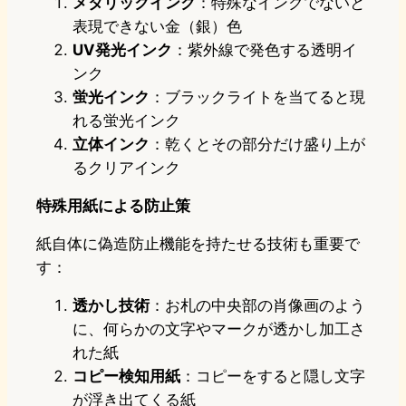
メタリックインク
：特殊なインクでないと
表現できない金（銀）色
UV発光インク
：紫外線で発色する透明イ
ンク
蛍光インク
：ブラックライトを当てると現
れる蛍光インク
立体インク
：乾くとその部分だけ盛り上が
るクリアインク
特殊用紙による防止策
紙自体に偽造防止機能を持たせる技術も重要で
す：
透かし技術
：お札の中央部の肖像画のよう
に、何らかの文字やマークが透かし加工さ
れた紙
コピー検知用紙
：コピーをすると隠し文字
が浮き出てくる紙