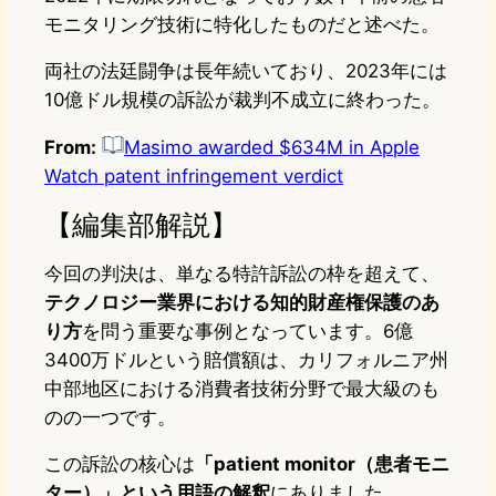
モニタリング技術に特化したものだと述べた。
両社の法廷闘争は長年続いており、2023年には
10億ドル規模の訴訟が裁判不成立に終わった。
From:
Masimo awarded $634M in Apple
Watch patent infringement verdict
【編集部解説】
今回の判決は、単なる特許訴訟の枠を超えて、
テクノロジー業界における知的財産権保護のあ
り方
を問う重要な事例となっています。6億
3400万ドルという賠償額は、カリフォルニア州
中部地区における消費者技術分野で最大級のも
のの一つです。
この訴訟の核心は
「patient monitor（患者モニ
ター）」という用語の解釈
にありました。