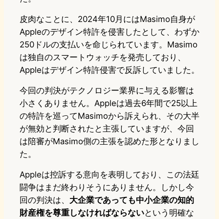
皮肉なことに、2024年10月にはMasimo自身が
Appleのデザイン特許を侵害したとして、わずか
250ドルの支払いを命じられています。Masimo
は独自のスマートウォッチを発売しており、
Appleはデザイン特許侵害で反訴していました。
今回の判決がテクノロジー業界に与える影響は
小さくありません。Appleは過去6年間で25以上
の特許を巡ってMasimoから訴えられ、その大半
が無効と判断されたと主張していますが、今回
は陪審がMasimo側の主張を認めた形となりまし
た。
Appleは控訴する意向を表明しており、この法廷
闘争はまだ終わりそうにありません。しかし今
回の判決は、
大企業であっても中小企業の知的
財産権を尊重しなければならない
という明確な