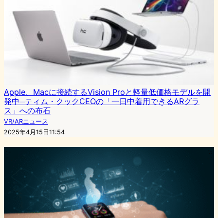
Apple、Macに接続するVision Proと軽量低価格モデルを開
発中─ティム・クックCEOの「一日中着用できるARグラ
ス」への布石
VR/ARニュース
2025年4月15日11:54