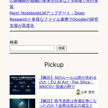
の新機能が協働の未来を日本など4地域で先行実
装
Next:
NotebookLMアップデート：Deep
Researchと多様なファイル連携でGoogleの研究
支援が高度化
検索
検索
Pickup
【解説】AIのルールは誰が決める
のか｜EU AI Act・Pax Silica・
WAICOと国連の間で
山本 達也
【解説】暗号資産は有価証券にな
ったのか？金商法改正の成立と