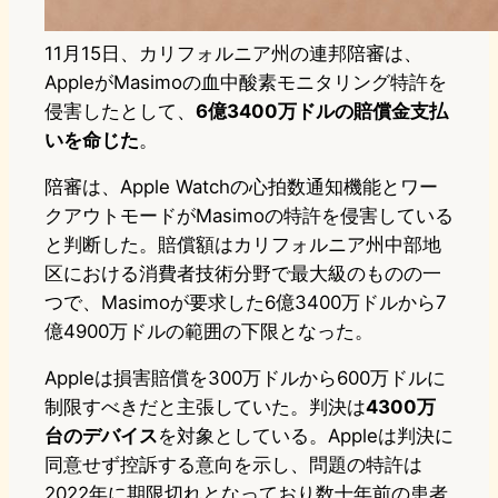
11月15日、カリフォルニア州の連邦陪審は、
AppleがMasimoの血中酸素モニタリング特許を
侵害したとして、
6億3400万ドルの賠償金支払
いを命じた
。
陪審は、Apple Watchの心拍数通知機能とワー
クアウトモードがMasimoの特許を侵害している
と判断した。賠償額はカリフォルニア州中部地
区における消費者技術分野で最大級のものの一
つで、Masimoが要求した6億3400万ドルから7
億4900万ドルの範囲の下限となった。
Appleは損害賠償を300万ドルから600万ドルに
制限すべきだと主張していた。判決は
4300万
台のデバイス
を対象としている。Appleは判決に
同意せず控訴する意向を示し、問題の特許は
2022年に期限切れとなっており数十年前の患者