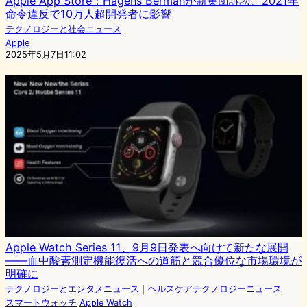
Apple App Store：Hagens Bermanが新集団訴訟、2021年
命令違反で10万人超開発者に影響
テクノロジーと社会ニュース
Apple
2025年5月7日11:02
Apple Watch Series 11、9月9日発表へ向けて新たな展開
——血中酸素測定機能復活への道筋と競合優位な市場環境が
明確に
テクノロジーとエンタメニュース
｜
ヘルスケアテクノロジーニュース
スマートウォッチ
Apple Watch