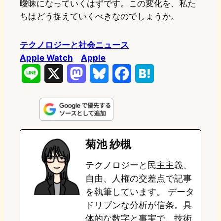
曖昧になっていくはずです。この変化を、私た
ちはどう捉えていくべきなのでしょうか。
テクノロジーと社会ニュース
Apple Watch
Apple
L
X
M
B
F
H
i
a
l
a
a
n
s
u
c
t
e
t
e
e
e
菊池 紗槻
o
s
b
n
テクノロジーと民主主義、
d
k
o
a
自由、人権の交差点で記事
o
y
o
を執筆しています。 データ
ドリブンな分析が信条。具
n
k
体的な数字と事実で、技術