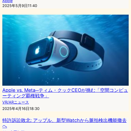
Apple
2025年5月9日11:40
Apple vs. Meta─ティム・クックCEOが挑む「空間コンピュ
ーティング覇権戦争」
VR/ARニュース
2025年4月16日18:30
特許訴訟敗北: アップル、新型Watchから脈拍検出機能撤去
へ