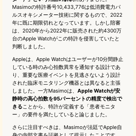
Masimoの特許番号10,433,776は低消費電力パ
ルスオキシメーター技術に関するもので、2022
年に既に期限切れとなっています。しかし陪審
は、2020年から2022年に販売された約4300万
台のApple Watchがこの特許を侵害していたと
判断しました。
Appleは、Apple Watchはユーザーが10分間静止
している時のみ心拍数異常を通知する設計であ
り、重要な医療イベントを見逃さないよう設計
された臨床モニタリング機器とは異なると主張
しました。一方Masimoは、
Apple Watchが安
静時の高心拍数を95パーセントの精度で検出で
きる
ことから、特許が定義する「患者モニタ
ー」の要件を満たしていると論じました。
さらに注目すべきは、Masimoが法廷でApple自
身の内部文書を証拠として提示したことです。