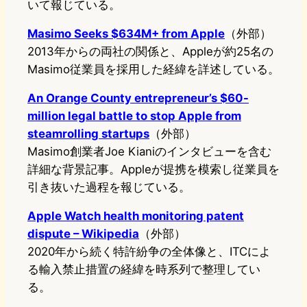
いて報じている。
Masimo Seeks $634M+ from Apple
（外部）
2013年からの両社の関係と、Appleが約25名の
Masimo従業員を採用した経緯を詳述している。
An Orange County entrepreneur’s $60-
million legal battle to stop Apple from
steamrolling startups
（外部）
Masimo創業者Joe Kianiのインタビューを含む
詳細な背景記事。Appleが提携を模索し従業員を
引き抜いた過程を報じている。
Apple Watch health monitoring patent
dispute – Wikipedia
（外部）
2020年から続く特許紛争の全体像と、ITCによ
る輸入禁止措置の経緯を時系列で整理してい
る。