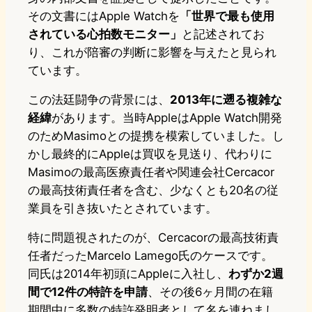
その文書にはApple Watchを
「世界で最も使用
されている心拍数モニター」
と記述されてお
り、これが陪審の判断に影響を与えたと見られ
ています。
この法廷闘争の背景には、
2013年に遡る複雑な
経緯
があります。当時AppleはApple Watch開発
のためMasimoとの提携を模索していました。し
かし最終的にAppleは買収を見送り、代わりに
Masimoの最高医療責任者や関連会社Cercacor
の最高技術責任者を含む、少なくとも20名の従
業員を引き抜いたとされています。
特に問題視されたのが、Cercacorの最高技術責
任者だったMarcelo Lamego氏のケースです。
同氏は2014年初頭にAppleに入社し、
わずか2週
間で12件の特許を申請
、その後6ヶ月間の在籍
期間中に多数の特許発明者として名を連ねまし