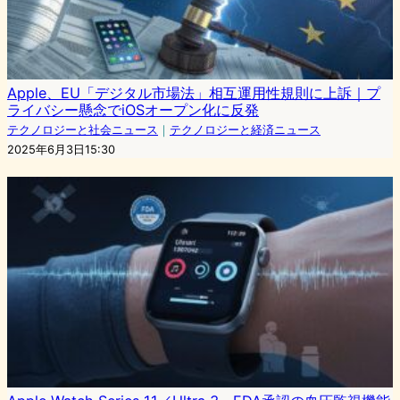
Apple、EU「デジタル市場法」相互運用性規則に上訴｜プ
ライバシー懸念でiOSオープン化に反発
テクノロジーと社会ニュース
｜
テクノロジーと経済ニュース
2025年6月3日15:30