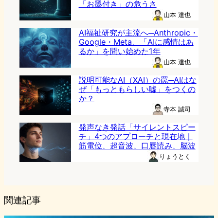
「お墨付き」の危うさ
山本 達也
AI福祉研究が主流へ─Anthropic・
Google・Meta、「AIに感情はあ
るか」を問い始めた1年
山本 達也
説明可能なAI（XAI）の罠─AIはな
ぜ「もっともらしい嘘」をつくの
か？
寺本 誠司
発声なき発話「サイレントスピー
チ」4つのアプローチと現在地｜
筋電位、超音波、口唇読み、脳波
りょうとく
関連記事