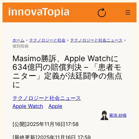
ホーム
»
テクノロジーと社会
»
テクノロジーと社会ニュース
»
個別投稿
Masimo勝訴、Apple Watchに
634億円の賠償判決 – 「患者モ
ニター」定義が法廷闘争の焦点
に
テクノロジーと社会ニュース
Apple Watch
Apple
菊池 紗槻
[公開]
2025年11月16日17:58
[最終更新]
2025年11月16日 17:59