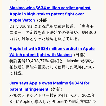
Masimo wins $634 million verdict against
Apple in high-stakes patent fight over
Apple Watch
（外部）
Daily Journalによる詳細な裁判報道。「患者モ
ニター」の定義を巡る法廷での議論や、約4300
万台が対象となった経緯を報じている。
Apple hit with $634 million verdict in Apple
Watch patent fight with Masimo
（外部）
特許番号10,433,776の詳細と、Masimoが高心
拍数通知機能を証拠として使用した戦略につい
て解説。
Jury says Apple owes Masimo $634M for
patent infringement
（外部）
パルスオキシメトリー技術の仕組みと、2025年
8月にAppleが導入したiPhoneでの測定方式につ