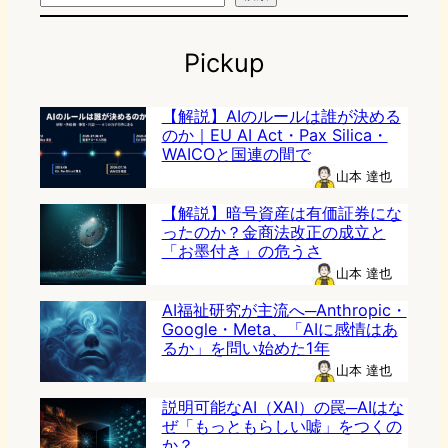
Pickup
【解説】AIのルールは誰が決める
のか｜EU AI Act・Pax Silica・
WAICOと国連の間で
山本 達也
【解説】暗号資産は有価証券にな
ったのか？金商法改正の成立と
「お墨付き」の危うさ
山本 達也
AI福祉研究が主流へ─Anthropic・
Google・Meta、「AIに感情はあ
るか」を問い始めた1年
山本 達也
説明可能なAI（XAI）の罠─AIはな
ぜ「もっともらしい嘘」をつくの
か？