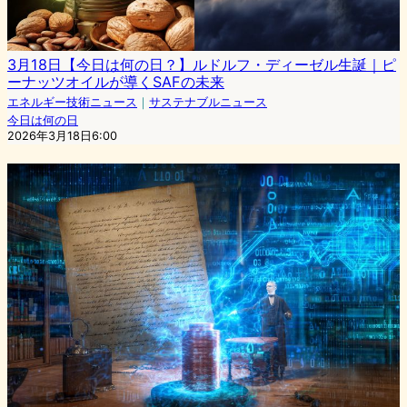
3月18日【今日は何の日？】ルドルフ・ディーゼル生誕｜ピ
ーナッツオイルが導くSAFの未来
エネルギー技術ニュース
｜
サステナブルニュース
今日は何の日
2026年3月18日6:00