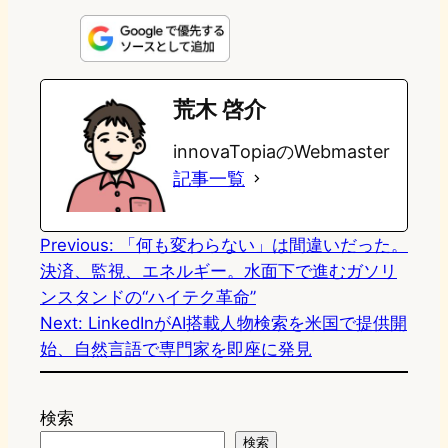
i
a
l
a
a
n
s
u
c
t
e
t
e
e
e
荒木 啓介
o
s
b
n
innovaTopiaのWebmaster
d
k
o
a
記事一覧
o
y
o
n
k
Previous:
「何も変わらない」は間違いだった。
決済、監視、エネルギー。水面下で進むガソリ
ンスタンドの“ハイテク革命”
Next:
LinkedInがAI搭載人物検索を米国で提供開
始、自然言語で専門家を即座に発見
検索
検索