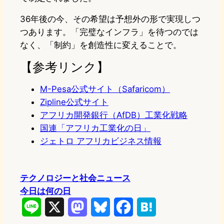
36年後の今、その希望は予想外の形で実現しつ
つあります。「完璧なインフラ」を待つのでは
なく、「制約」を創造性に変えることで。
【参考リンク】
M-Pesa公式サイト（Safaricom）
Zipline公式サイト
アフリカ開発銀行（AfDB）工業化戦略
国連「アフリカ工業化の日」
ジェトロ アフリカビジネス情報
テクノロジーと社会ニュース
今日は何の日
L
X
M
B
F
H