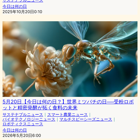
サステナブルニュース
今日は何の日
2025年10月20日0:10
5月20日【今日は何の日？】世界ミツバチの日──受粉ロボ
ットと精密発酵が拓く食料の未来
サステナブルニュース
｜
スマート農業ニュース
｜
バイオテクノロジーニュース
｜
マルチスピーシーズニュース
｜
ロボティクスニュース
今日は何の日
2026年5月20日6:00