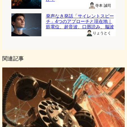
寺本 誠司
発声なき発話「サイレントスピー
チ」4つのアプローチと現在地｜
筋電位、超音波、口唇読み、脳波
りょうとく
関連記事