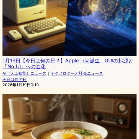
1月19日【今日は何の日？】Apple Lisa誕生。GUIの起源と
「No UI」への進化
AI（人工知能）ニュース
｜
テクノロジーと社会ニュース
今日は何の日
2026年1月19日0:10