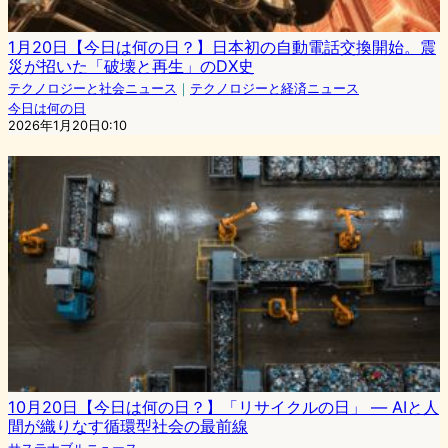
1月20日【今日は何の日？】日本初の自動電話交換開始。震
災が招いた「破壊と再生」のDX史
テクノロジーと社会ニュース
｜
テクノロジーと経済ニュース
今日は何の日
2026年1月20日0:10
10月20日【今日は何の日？】「リサイクルの日」 — AIと人
間が織りなす循環型社会の最前線