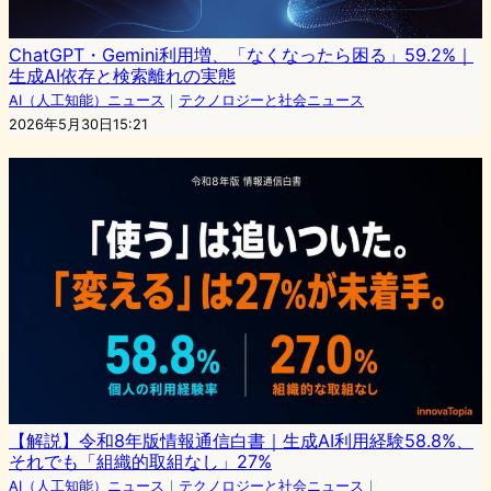
ChatGPT・Gemini利用増、「なくなったら困る」59.2%｜
生成AI依存と検索離れの実態
AI（人工知能）ニュース
｜
テクノロジーと社会ニュース
2026年5月30日15:21
【解説】令和8年版情報通信白書｜生成AI利用経験58.8%、
それでも「組織的取組なし」27%
AI（人工知能）ニュース
｜
テクノロジーと社会ニュース
｜