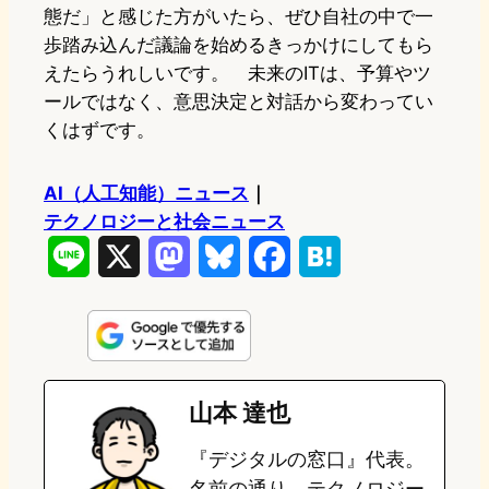
態だ」と感じた方がいたら、ぜひ自社の中で一
歩踏み込んだ議論を始めるきっかけにしてもら
えたらうれしいです。 未来のITは、予算やツ
ールではなく、意思決定と対話から変わってい
くはずです。
AI（人工知能）ニュース
｜
テクノロジーと社会ニュース
L
X
M
B
F
H
i
a
l
a
a
n
s
u
c
t
e
t
e
e
e
山本 達也
o
s
b
n
『デジタルの窓口』代表。
d
k
o
a
名前の通り、テクノロジー