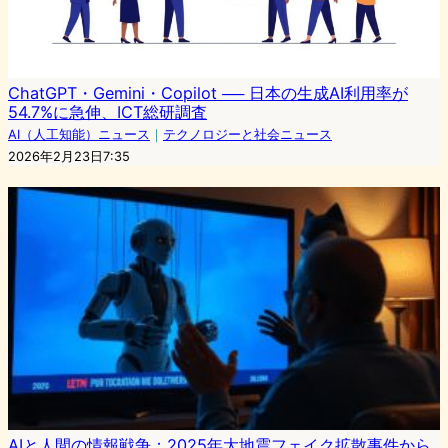
ChatGPT・Gemini・Copilot ── 日本の生成AI利用率が
54.7%に急伸、ICT総研調査
AI（人工知能）ニュース
｜
テクノロジーと社会ニュース
2026年2月23日7:35
AIと人間の情報戦争：2025年大地震フェイク拡散事件から