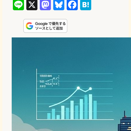
L
X
M
B
F
H
i
a
l
a
a
n
s
u
c
t
e
t
e
e
e
o
s
b
n
d
k
o
a
o
y
o
n
k