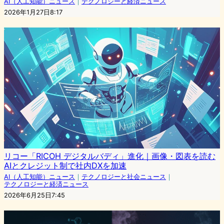
AI（人工知能）ニュース
｜
テクノロジーと経済ニュース
2026年1月27日8:17
リコー「RICOH デジタルバディ」進化｜画像・図表を読む
AIとクレジット制で社内DXを加速
AI（人工知能）ニュース
｜
テクノロジーと社会ニュース
｜
テクノロジーと経済ニュース
2026年6月25日7:45