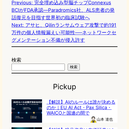
Previous:
完全埋め込み型脳チップConnexus
BCIがFDA承認—Paradromics社、ALS患者の発
話復元を目指す世界初の臨床試験へ
Next:
アサヒ、Qilinランサムウェア攻撃で約191
万件の個人情報漏えい可能性──ネットワークセ
グメンテーション不備が侵入許す
検索
検索
Pickup
【解説】AIのルールは誰が決める
のか｜EU AI Act・Pax Silica・
WAICOと国連の間で
山本 達也