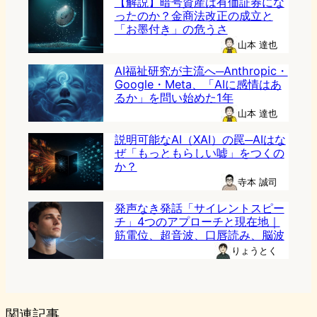
【解説】暗号資産は有価証券にな
ったのか？金商法改正の成立と
「お墨付き」の危うさ
山本 達也
AI福祉研究が主流へ─Anthropic・
Google・Meta、「AIに感情はあ
るか」を問い始めた1年
山本 達也
説明可能なAI（XAI）の罠─AIはな
ぜ「もっともらしい嘘」をつくの
か？
寺本 誠司
発声なき発話「サイレントスピー
チ」4つのアプローチと現在地｜
筋電位、超音波、口唇読み、脳波
りょうとく
関連記事