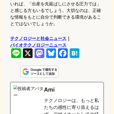
いれば、「出産を先延ばしにさせる圧力では」
と感じる方もいるでしょう。大切なのは、正確
な情報をもとに自分で判断できる環境があるこ
とではないでしょうか。
テクノロジーと社会ニュース
｜
バイオテクノロジーニュース
L
X
M
B
F
H
i
a
l
a
a
n
s
u
c
t
e
t
e
e
e
Ami
o
s
b
n
テクノロジーは、もっと私
d
k
o
a
たちの感性に寄り添えるは
o
y
o