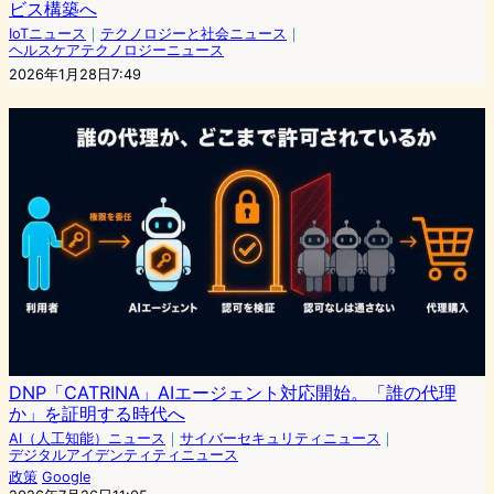
ビス構築へ
IoTニュース
｜
テクノロジーと社会ニュース
｜
ヘルスケアテクノロジーニュース
2026年1月28日7:49
DNP「CATRINA」AIエージェント対応開始。「誰の代理
か」を証明する時代へ
AI（人工知能）ニュース
｜
サイバーセキュリティニュース
｜
デジタルアイデンティティニュース
政策
Google