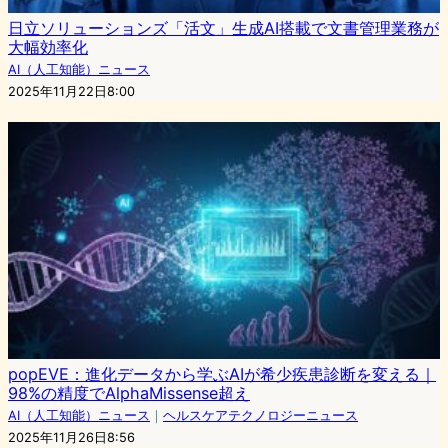
日立ソリューションズ「活文」生成AI搭載で文書管理業務が
大幅効率化
AI（人工知能）ニュース
2025年11月22日8:00
popEVE：進化データから学ぶAIが希少疾患診断を変える｜
98%の精度でAlphaMissense超え
AI（人工知能）ニュース
｜
ヘルスケアテクノロジーニュース
2025年11月26日8:56