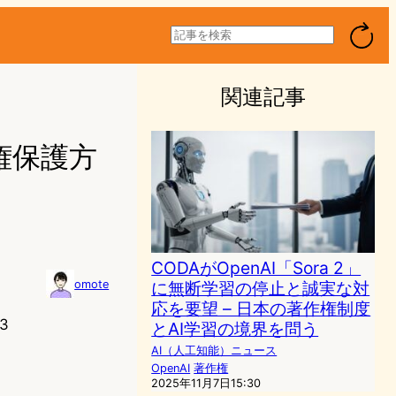
検
索
関連記事
作権保護方
CODAがOpenAI「Sora 2」
に無断学習の停止と誠実な対
omote
応を要望 – 日本の著作権制度
3
とAI学習の境界を問う
AI（人工知能）ニュース
OpenAI
著作権
2025年11月7日15:30