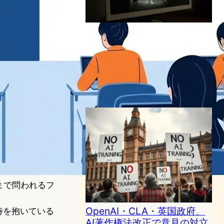
OpenAI「Sora 2」10秒AIホ
ラーチャレンジが示す、動画
生成技術の両義性
AI（人工知能）ニュース
｜
テクノロジーと社会ニュース
OpenAI
2025年10月10日19:00
まで問われるフ
OpenAI・CLA・英国政府、
期待を抱いている
AI著作権法改正で意見の対立