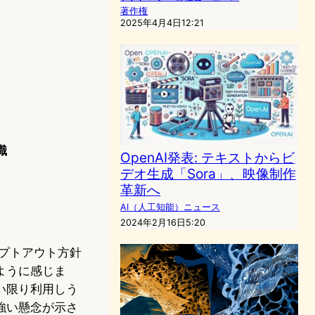
著作権
2025年4月4日12:21
識
OpenAI発表: テキストからビ
デオ生成「Sora」、映像制作
革新へ
AI（人工知能）ニュース
2024年2月16日5:20
オプトアウト方針
ように感じま
い限り利用しう
強い懸念が示さ