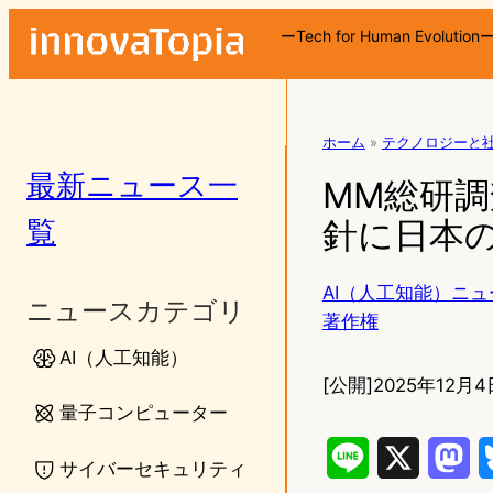
ーTech for Human Evolution
ホーム
»
テクノロジーと
最新ニュース一
MM総研調査
覧
針に日本
AI（人工知能）ニュ
ニュースカテゴリ
著作権
AI（人工知能）
[公開]
2025年12月4
量子コンピューター
L
X
M
サイバーセキュリティ