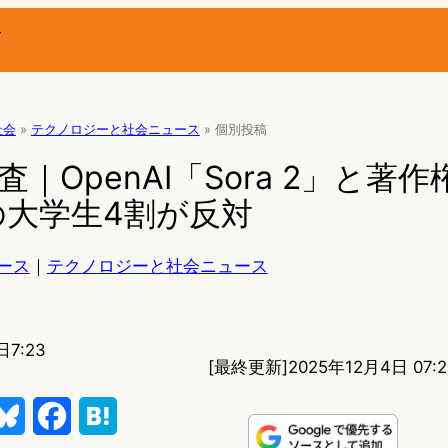
ー
社会
»
テクノロジーと社会ニュース
»
個別投稿
｜OpenAI「Sora 2」と著
の大学生4割が反対
ース
｜
テクノロジーと社会ニュース
日7:23
[最終更新]
2025年12月4日 07:2
B
F
H