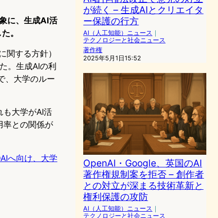
が続く – 生成AIとクリエイタ
ー保護の行方
象に、生成AI活
した。
AI（人工知能）ニュース
｜
テクノロジーと社会ニュース
著作権
」に関する方針）
2025年5月1日15:52
た。生成AIの利
心で、大学のルー
も大学がAI活
用率との関係が
AIへ向け、大学
OpenAI・Google、英国のAI
著作権規制案を拒否 – 創作者
との対立が深まる技術革新と
権利保護の攻防
AI（人工知能）ニュース
｜
テクノロジーと社会ニュース