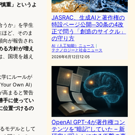
が慎重」というよ
。
JASRAC、生成AIと著作権の
特設ページ公開─30条の4改
合うか」を学生
正で問う「創造のサイクル」
生ほど、そのま
の守り方
傾向が報告され
AI（人工知能）ニュース
｜
める方針が増え
テクノロジーと社会ニュース
は、国境を越え
2026年6月12日12:05
大学にルールが
r Own AI）
が高まると警告
勝手に使ってい
に位置づけるの
OpenAI GPT-4が著作権コン
テンツを”暗記”していた – 新
きるモデルとして