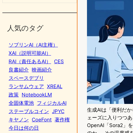
人気のタグ
ソブリンAI（AI主権）
XAI（説明可能AI）
RAI（責任あるAI）
CES
良書紹介
映画紹介
スペースデブリ
ランサムウェア
XREAL
政策
NotebookLM
全固体電池
フィジカルAI
生成AIは「便利だ
ステーブルコイン
JPYC
ェーズに入りつつあ
キヤノン
CoeFont
著作権
OpenAI「Sor
今日は何の日
のか──その温度感