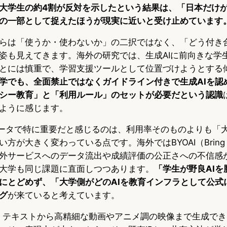
大学生の約4割が反対を示したという結果は、「日本だけ
の一部として捉えたほうが現実に近いと受け止めています
らは「使うか・使わないか」の二択ではなく、「どう付き
姿も見えてきます。海外の研究では、生成AIに前向きな学
とには慎重で、学習支援ツールとして位置づけようとする
学でも、全面禁止ではなくガイドライン付きで生成AIを認
シー教育」と「利用ルール」のセットが必要だという認識
ように感じます。
ータで特に重要だと感じるのは、利用率そのものよりも「
が大きく変わっている点です。海外ではBYOAI（Bring You
外サービスへのデータ流出や成績評価の公正さへの不信感
大学も同じ課題に直面しつつあります。
「学生が野良AIを
にとどめず、「大学側がどのAIを教育インフラとして公式
グ
が来ていると考えています。
a 2は、テキストから高精細な動画やアニメ調の映像まで生成で