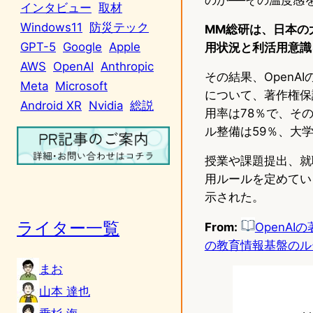
インタビュー
取材
Windows11
防災テック
MM総研は、日本の
GPT-5
Google
Apple
用状況と利活用意識
AWS
OpenAI
Anthropic
その結果、OpenA
Meta
Microsoft
について、著作権保
Android XR
Nvidia
総説
用率は78％で、そ
ル整備は59％、大学
授業や課題提出、就
用ルールを定めてい
示された。
ライター一覧
From:
OpenA
の教育情報基盤のル
まお
山本 達也