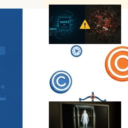
Sora 2ローンチ直後に問題続
出 – OpenAIの動画生成AIが
暴力・著作権侵害コンテンツ
を大量生成、ガードレール機
能せず
AI（人工知能）ニュース
OpenAI
著作権
2025年10月6日17:30