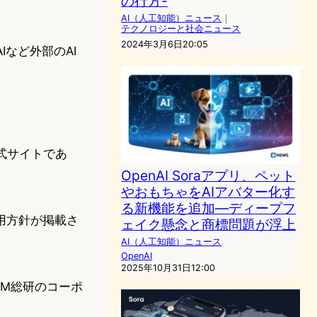
の行方-
AI（人工知能）ニュース
｜
テクノロジーと社会ニュース
2024年3月6日20:05
Iなど外部のAI
公式サイトであ
OpenAI Soraアプリ、ペット
やおもちゃをAIアバター化す
る新機能を追加―ディープフ
用方針が掲載さ
ェイク懸念と商標問題が浮上
AI（人工知能）ニュース
OpenAI
2025年10月31日12:00
MM総研のコーポ