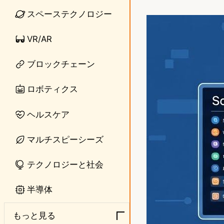
i
a
スペーステクノロジー
n
s
VR/AR
e
t
o
ブロックチェーン
d
ロボティクス
o
ヘルスケア
n
マルチスピーシーズ
テクノロジーと社会
半導体
もっと見る