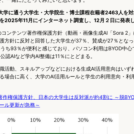
大学に通う大学生・大学院生・博士課程在籍者2463人を対
を2025年11月にインターネット調査し、12月２日に発表
Iのコンテンツ著作権保護方針（動画・画像生成AI「Sora 2
護方針に反対と回答した大学生が37％、賛成が27％となっ
のうち93％が便利と感じており、パソコン利用はBYOD中
公認AIなど学内AI整備は11％にとどまる。
職活動、スキルアップなどにおける生成AI活用意向はいずれ
る場合に高く、大学のAI活用ルールと学生の利用意向・利
Iの著作権保護方針、日本の大学生は反対派が約4割に ～脱BYO
ール更新が急務～