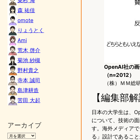
乗杉 海
森 祐佳
omote
りょうとく
Ami
荒木 啓介
菊池 紗槻
OpenAI社
野村貴之
（n=2012）
寺本 誠司
（株）ＭＭ総
島津耕造
【編集部解
苦田 大起
日本の大学生は、Op
について、技術の面
アーカイブ
す。海外メディアで
る」設計であること