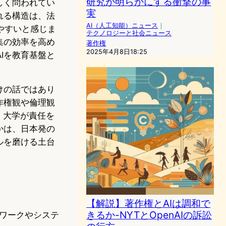
研究が明らかにする衝撃の事
しく問われてい
実
れる構造は、法
AI（人工知能）ニュース
｜
やすいと感じま
テクノロジーと社会ニュース
集の効率を高め
著作権
2025年4月8日18:25
Iを教育基盤と
けの話ではあり
作権観や倫理観
、大学が責任を
かは、日本発の
ルを磨ける土台
【解説】著作権とAIは調和で
きるか-NYTとOpenAIの訴訟
ワークやシステ