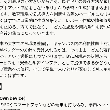
、その表現力が大きいからこそ、既存IPとの共存方法が厳
プトアウト申請をしない限り」AIの学習・生成に巻き込ま
ても、教育現場で公式導入を判断する際のハードルになり
くはすでに日常的に生成AIを使い、レポート作成や情報収
を止める」方向ではなく、「どんな思想や契約条件を持つA
今後の焦点になっていきます。
本の大学でのAI環境整備は、キャンパス内の利便性向上だ
AIベンダーの方針を受け入れるかは、そのまま「どんな著
か」という選択にもつながります。BYOAI頼みの状態から
サービスを「安全な学習インフラ」として提供できるかどう
ブ産業への信頼、そして学生一人ひとりが安心してAIスキ
いくはずです。
】
 Own Device）
のPCやスマートフォンなどの端末を持ち込み、学内ネット