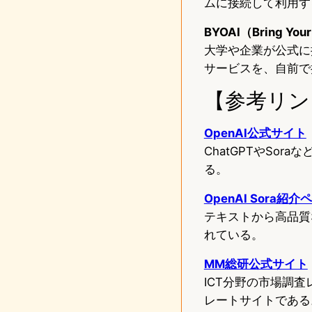
ムに接続して利用す
BYOAI（Bring You
大学や企業が公式に提
サービスを、自前で
【参考リン
OpenAI公式サイト
ChatGPTやSo
る。
OpenAI Sora紹介
テキストから高品質
れている。
MM総研公式サイト
ICT分野の市場調
レートサイトである