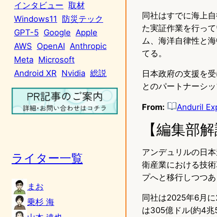
インタビュー
取材
同社はすでに海上自
Windows11
防災テック
た実証作業を行って
GPT-5
Google
Apple
ム、海洋自律性と海
AWS
OpenAI
Anthropic
てる。
Meta
Microsoft
Android XR
Nvidia
総説
日本政府の支援を受
とのパートナーシッ
From:
Anduril Ex
【編集部解
アンデュリルの日本
ライター一覧
衛産業における技術
プへと移行しつつあ
まお
同社は2025年6月
乗杉 海
は305億ドル(約4