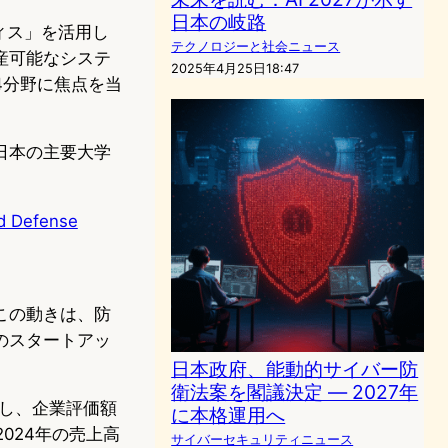
日本の岐路
ィス」を活用し
テクノロジーと社会ニュース
産可能なシステ
2025年4月25日18:47
4分野に焦点を当
日本の主要大学
ed Defense
この動きは、防
のスタートアッ
日本政府、能動的サイバー防
衛法案を閣議決定 ― 2027年
実施し、企業評価額
に本格運用へ
2024年の売上高
サイバーセキュリティニュース