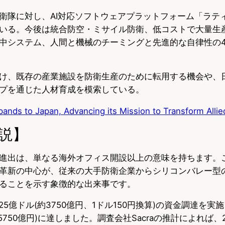
衛隊に対し、AI対応ソフトウェアプラットフォーム「ラテ
いる。今後は統合防空・ミサイル防衛、低コストで大量生
中システム、人間と機械のチーミングと先進的な自律性の
け、既存の産業施設を防衛生産のために転用する機会や、
プを通じた人材育成を模索している。
pands to Japan, Advancing its Mission to Transform Alli
説】
進出は、単なる海外オフィス開設以上の意味を持ちます。
革新の中心が、従来の大手防衛企業からシリコンバレー型
ることを示す象徴的な出来事です。
に25億ドル(約3750億円、1ドル150円換算)の資金調達を
兆5750億円)に達しました。調査会社Sacraの推計によれば、