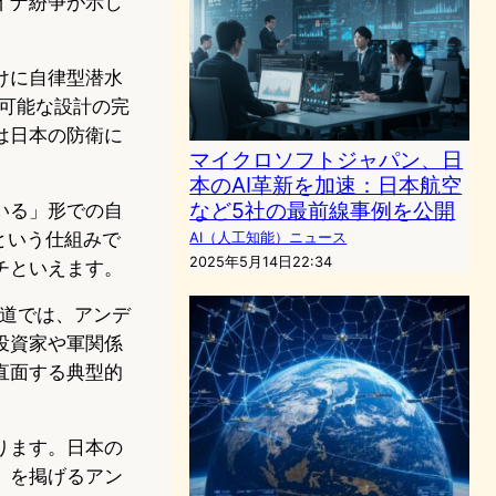
イナ紛争が示し
けに自律型潜水
造可能な設計の完
は日本の防衛に
マイクロソフトジャパン、日
本のAI革新を加速：日本航空
など5社の最前線事例を公開
いる」形での自
という仕組みで
AI（人工知能）ニュース
2025年5月14日22:34
チといえます。
報道では、アンデ
投資家や軍関係
直面する典型的
ります。日本の
」を掲げるアン