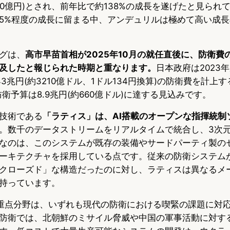
500億円)とされ、前年比で約138%の成長を遂げたと見られ
5%程度の成長に留まる中、アンデュリルは極めて高い成
グは、
高市早苗首相が2025年10月の就任直後に、防衛費の
及したと報じられた時期と重なります。
日本政府は2023年
3兆円(約3210億ドル、1ドル134円換算)の防衛費を計上
防衛予算は8.9兆円(約660億ドル)に達する見込みです。
技術である
「ラティス」は、AI搭載のオープンな指揮統制
。数千のデータストリームをリアルタイムで統合し、3次
なのは、このシステムが既存の装備やサードパーティ製の
ーキテクチャを採用している点です。従来の防衛システム
クローズド」な構造だったのに対し、ラティスは異なるメ
持っています。
重点分野は、いずれも現代の防衛における喫緊の課題に対
防衛では、北朝鮮のミサイル脅威や中国の軍事活動に対す