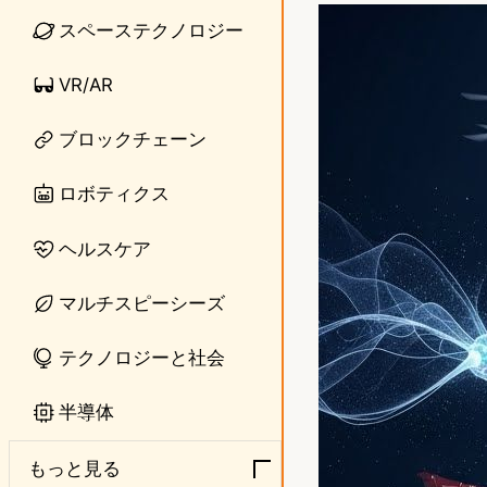
n
s
スペーステクノロジー
e
t
VR/AR
o
ブロックチェーン
d
o
ロボティクス
n
ヘルスケア
マルチスピーシーズ
テクノロジーと社会
半導体
もっと見る