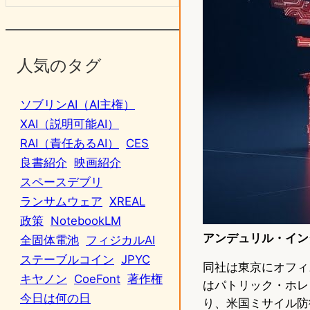
人気のタグ
ソブリンAI（AI主権）
XAI（説明可能AI）
RAI（責任あるAI）
CES
良書紹介
映画紹介
スペースデブリ
ランサムウェア
XREAL
政策
NotebookLM
アンデュリル・イン
全固体電池
フィジカルAI
ステーブルコイン
JPYC
同社は東京にオフィ
キヤノン
CoeFont
著作権
はパトリック・ホレ
今日は何の日
り、米国ミサイル防