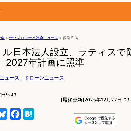
ー
社会
»
テクノロジーと社会ニュース
»
個別投稿
リル日本法人設立、ラティスで
─2027年計画に照準
ニュース
｜
ドローンニュース
7日9:49
[最終更新]
2025年12月27日 09:
B
F
H
l
a
a