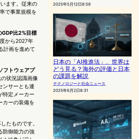
ています。従来の
2025年5月12日8:59
長率で事業規模を
GDP比2%目標
度から2027年
する計画を進めて
日本の「AI推進法」、世界は
どう見る？海外の評価と日本
ソフトウェアプ
の課題を解説
元の状況認識画像
テクノロジーと社会ニュース
センサーとも連
2025年6月2日8:31
が特定メーカー
ーカーの装備を
応したものです。
る防御能力の強