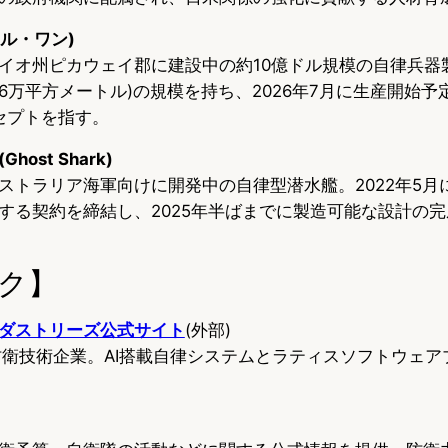
セナル・ワン)
イオ州ピカウェイ郡に建設中の約10億ドル規模の自律兵器製
6万平方メートル)の規模を持ち、2026年7月に生産開始予定。「
セプトを指す。
ost Shark)
ストラリア海軍向けに開発中の自律型潜水艦。2022年5月
する契約を締結し、2025年半ばまでに製造可能な設計の
ク】
ダストリーズ公式サイト
(外部)
国防衛技術企業。AI搭載自律システムとラティスソフトウェ