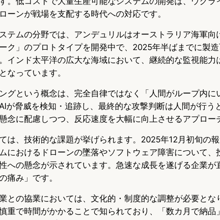
す。低コストで大量生産可能なシステムの開発は、ウクラ
ローンが戦場を支配する時代への対応です。
ステムの分野では、アンデュリルはオーストラリア海軍向
ーク」のプロトタイプを開発中で、2025年半ばまでに製
。インド太平洋の広大な海域において、継続的な監視能力
となっています。
ングという概念は、完全自律ではなく「人間がループ内に
AIが脅威を検知・追跡し、最終的な攻撃判断は人間が行う
懸念に配慮しつつ、反応速度を大幅に向上させるアプロー
ては、技術的な課題が挙げられます。2025年12月初旬の
ムにおけるドローンの墜落やソフトウェア障害について、
性への懸念が示されています。急速な成長を遂げる企業が
の痛み」です。
業との協業においては、文化的・制度的な調整が必要とな
慎重で時間がかかることで知られており、「数カ月で納品