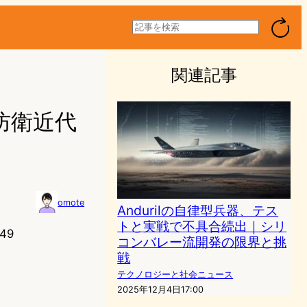
検
索
関連記事
防衛近代
omote
Andurilの自律型兵器、テス
トと実戦で不具合続出｜シリ
49
コンバレー流開発の限界と挑
戦
テクノロジーと社会ニュース
2025年12月4日17:00