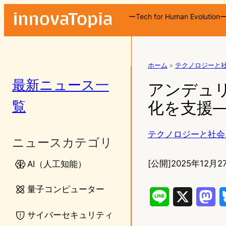
ーTech for Human Evolution
ホーム
»
テクノロジーと
最新ニュース一
アンデュ
覧
化を支援─
テクノロジーと社会
ニュースカテゴリ
[公開]
2025年12月2
AI（人工知能）
量子コンピューター
L
X
M
サイバーセキュリティ
i
a