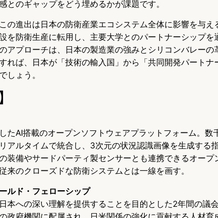
感とのギャップをどう埋めるかが課題です。
この進出は日本の防衛産業エコシステム全体に影響を与え
設を防衛生産に転用し、主要大学とのパートナーシップを通
のアプローチは、日本の製造業の強みとシリコンバレーの
すれば、日本が「技術の輸入国」から「共同開発パートナ
でしょう。
】
したAI搭載のオープンソフトウェアプラットフォーム。数
リアルタイムで統合し、3次元の状況認識画像を生成する
の装備やサードパーティ製センサーとも連携できるオープ
従来のクローズドな防衛システムとは一線を画す。
ールド・フェローシップ
日本への深い理解を提供することを目的とした2年間の議
の政府機関に配属され、日米関係の強化に貢献する人材育