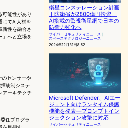
衛星コンステレーション計画
｜防衛省が2800億円投資、
る可能性があり
AI搭載の監視衛星網で日本の
じてAI人材を
防衛力強化へ
革新性を融合さ
サイバーセキュリティニュース
｜
ー」へと立場を
スペーステクノロジーニュース
2024年12月31日8:52
千のセンサーや
指揮統制システ
ンアーキテクチ
Microsoft Defender、AIエー
ジェント向けランタイム保護
機能を発表—プロンプトイン
ジェクション攻撃に対応
会委任プログラ
サイバーセキュリティニュース
成を目指す。