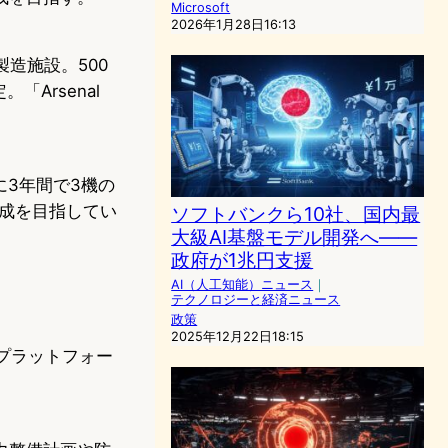
Microsoft
2026年1月28日16:13
造施設。500
Arsenal
に3年間で3機の
完成を目指してい
ソフトバンクら10社、国内最
大級AI基盤モデル開発へ——
政府が1兆円支援
AI（人工知能）ニュース
｜
テクノロジーと経済ニュース
政策
2025年12月22日18:15
アプラットフォー