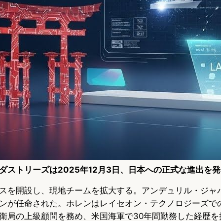
ダストリーズは2025年12月3日、日本への正式な進出を
スを開設し、現地チームを拡大する。アンデュリル・ジャ
ンが任命された。ホレンはレイセオン・テクノロジーズで
衛局の上級顧問を務め、米国海軍で30年間勤務した経歴を