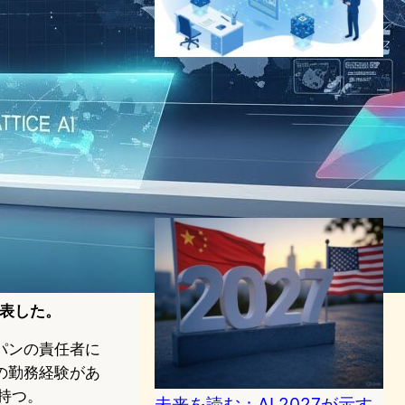
損保ジャパン、Palantir AIP
で代理店評価システム稼働
―2026年度業界共通制度に
先行
AI（人工知能）ニュース
｜
テクノロジーと経済ニュース
2026年1月24日7:50
発表した。
パンの責任者に
の勤務経験があ
持つ。
未来を読む：AI 2027が示す