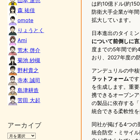
山本 達也
は約10億ドル(約1
森 祐佳
防衛大手企業が年間
拡大しています。
omote
りょうとく
日本進出のタイミン
Ami
について前倒しに言
度までの5年間で約4
荒木 啓介
おり、2027年度の
菊池 紗槻
野村貴之
アンデュリルの中核
ラットフォーム
です
寺本 誠司
を生成します。重要
島津耕造
携できるオープンア
苦田 大起
の製品に依存する「
統合できる柔軟性を
アーカイブ
同社が掲げる4つの
統合防空・ミサイル