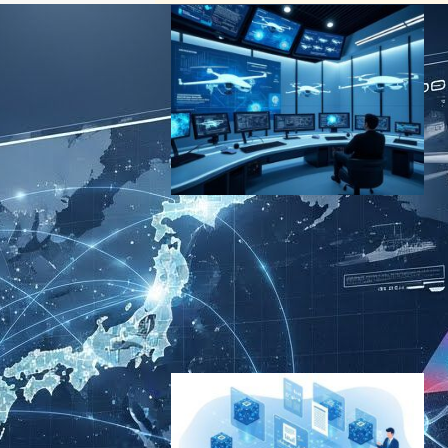
OpenAI×Anduril：ChatGPT
開発元が米軍向けAI防衛シス
テムに参入、次世代ドローン
防衛の実現へ
AI（人工知能）ニュース
｜
ドローンニュース
2024年12月5日8:10