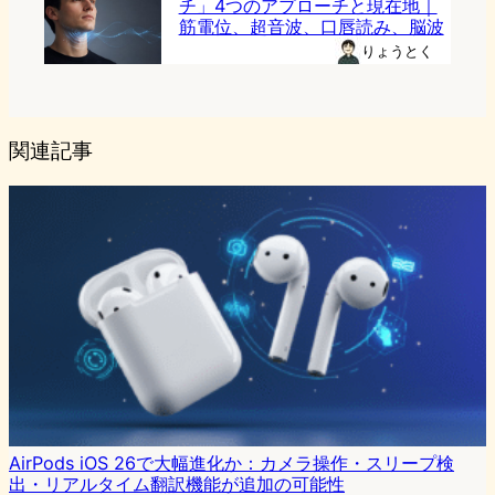
チ」4つのアプローチと現在地｜
筋電位、超音波、口唇読み、脳波
りょうとく
関連記事
AirPods iOS 26で大幅進化か：カメラ操作・スリープ検
出・リアルタイム翻訳機能が追加の可能性