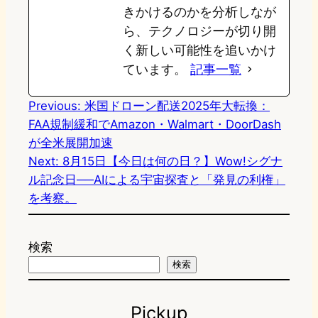
きかけるのかを分析しなが
ら、テクノロジーが切り開
く新しい可能性を追いかけ
ています。
記事一覧
Previous:
米国ドローン配送2025年大転換：
FAA規制緩和でAmazon・Walmart・DoorDash
が全米展開加速
Next:
8月15日【今日は何の日？】Wow!シグナ
ル記念日──AIによる宇宙探査と「発見の利権」
を考察。
検索
検索
Pickup