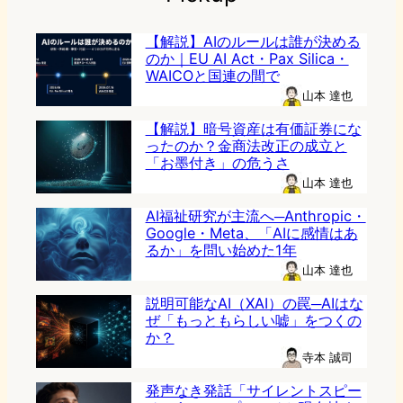
【解説】AIのルールは誰が決める
のか｜EU AI Act・Pax Silica・
WAICOと国連の間で
山本 達也
【解説】暗号資産は有価証券にな
ったのか？金商法改正の成立と
「お墨付き」の危うさ
山本 達也
AI福祉研究が主流へ─Anthropic・
Google・Meta、「AIに感情はあ
るか」を問い始めた1年
山本 達也
説明可能なAI（XAI）の罠─AIはな
ぜ「もっともらしい嘘」をつくの
か？
寺本 誠司
発声なき発話「サイレントスピー