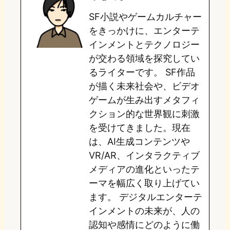
SF小説やゲームカルチャー
d
k
o
a
をきっかけに、エンターテ
o
y
o
インメントとテクノロジー
が交わる領域を探究してい
n
k
るライターです。 SF作品
が描く未来社会や、ビデオ
ゲームが生み出すメタフィ
クション的な世界観に刺激
を受けてきました。現在
は、AI生成コンテンツや
VR/AR、インタラクティブ
メディアの進化といったテ
ーマを幅広く取り上げてい
ます。 デジタルエンターテ
インメントの未来が、人の
認知や感情にどのように働