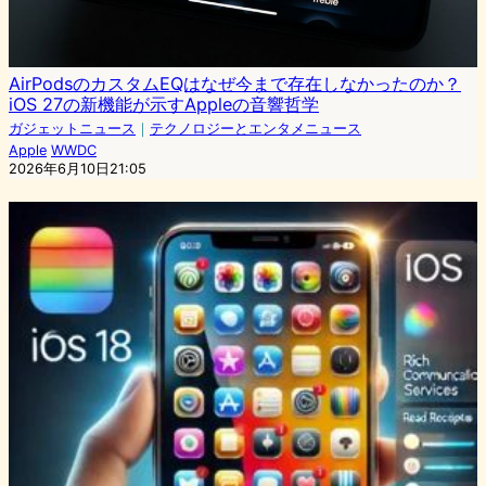
AirPodsのカスタムEQはなぜ今まで存在しなかったのか？
iOS 27の新機能が示すAppleの音響哲学
ガジェットニュース
｜
テクノロジーとエンタメニュース
Apple
WWDC
2026年6月10日21:05