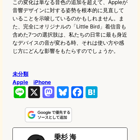
この変化は単なる音色の追加を超えて、Appleが
音響デザインに対する姿勢を根本的に見直して
いることを示唆しているのかもしれません。ま
た、完全にオリジナルの「Little Bird」着信音も
含めた7つの選択肢は、私たちの日常に最も身近
なデバイスの音が変わる時、それは使い方や感
じ方にどんな影響をもたらすのでしょうか。
未分類
Apple
iPhone
L
X
M
B
F
H
i
a
l
a
a
n
s
u
c
t
e
t
e
e
e
乗杉 海
o
s
b
n