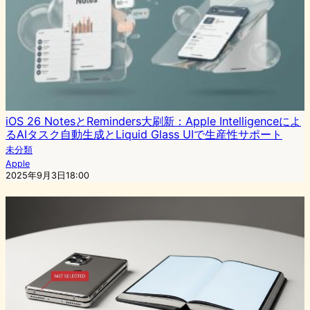
iOS 26 NotesとReminders大刷新：Apple Intelligenceによ
るAIタスク自動生成とLiquid Glass UIで生産性サポート
未分類
Apple
2025年9月3日18:00