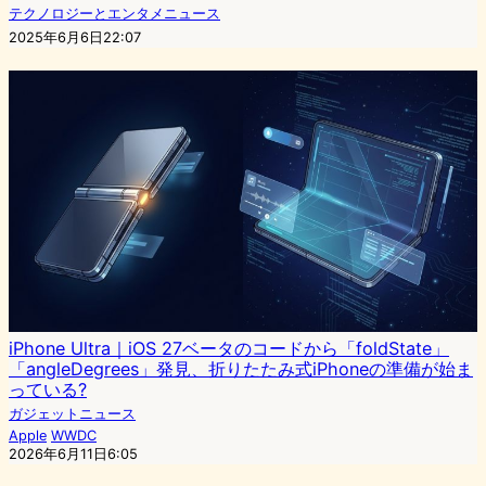
テクノロジーとエンタメニュース
2025年6月6日22:07
iPhone Ultra｜iOS 27ベータのコードから「foldState」
「angleDegrees」発見、折りたたみ式iPhoneの準備が始ま
っている?
ガジェットニュース
Apple
WWDC
2026年6月11日6:05