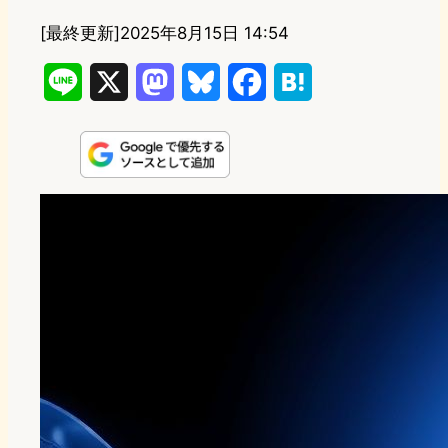
[最終更新]
2025年8月15日 14:54
L
X
M
B
F
H
i
a
l
a
a
n
s
u
c
t
e
t
e
e
e
o
s
b
n
d
k
o
a
o
y
o
n
k