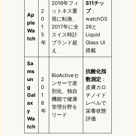
2016年フィ
S11チッ
2
ットネス重
プ
：
Ap
0
視に転換、
watchOS
ple
1
2017年に全
26と
Wa
5
スイス時計
Liquid
tch
年
ブランド超
Glass UI
え
搭載
Sa
ms
抗酸化指
BioActiveセ
un
2
数測定
：
ンサーで差
g
0
皮膚カロ
別化、独自
Gal
1
チノイド
機能で健康
ax
8
レベルで
管理分野を
y
年
栄養状態
リード
Wa
評価
tch