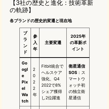
【3社の歴史と進化：技術革新
の軌跡】
各ブランドの歴史的変遷と現在地
ブ
参
2025年
ラ
入
主要変遷
の革新ポ
ン
年
イント
ド
Go
Fitbit統合で
衛星通信
ogl
2
ヘルスケア
SOS
：ス
e
0
強化、Q4
マートウ
Pix
2
2022で8%
ォッチ初
el
2
シェア獲得
の独立衛
Wa
年
し2位躍進
星通信
tch