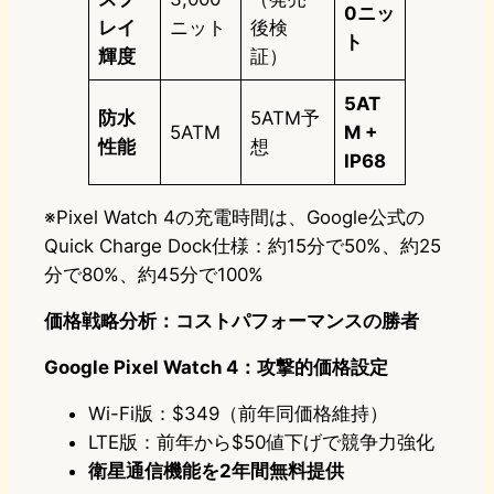
0ニッ
レイ
ニット
後検
ト
輝度
証）
5AT
防水
5ATM予
5ATM
M +
性能
想
IP68
※Pixel Watch 4の充電時間は、Google公式の
Quick Charge Dock仕様：約15分で50%、約25
分で80%、約45分で100%
価格戦略分析：コストパフォーマンスの勝者
Google Pixel Watch 4：攻撃的価格設定
Wi-Fi版：$349（前年同価格維持）
LTE版：前年から$50値下げで競争力強化
衛星通信機能を2年間無料提供