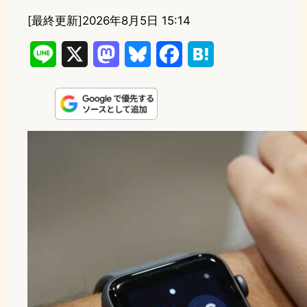
[最終更新]
2026年8月5日 15:14
L
X
M
B
F
H
i
a
l
a
a
n
s
u
c
t
e
t
e
e
e
o
s
b
n
d
k
o
a
o
y
o
n
k