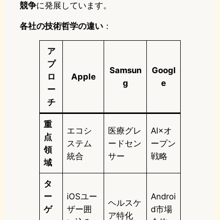
競争
に発展しています。
各社の技術哲学の違い
：
ア
プ
Samsun
Googl
ロ
Apple
g
e
ー
チ
重
エコシ
医療グレ
AI×オ
点
ステム
ードセン
ープン
領
統合
サー
戦略
域
タ
ー
iOSユー
Androi
ヘルスケ
ゲ
ザー囲
d市場
ア特化