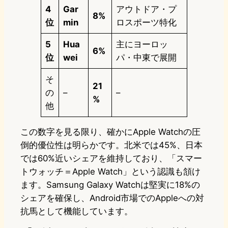
4
Gar
アウトドア・プ
8%
位
min
ロスポーツ特化
5
Hua
主にヨーロッ
6%
位
wei
パ・中東で展開
そ
21
の
–
–
%
他
この数字を見る限り、確かにApple Watchの圧
倒的優位性は明らかです。北米では45%、日本
では60%近いシェアを維持しており、「スマー
トウォッチ＝Apple Watch」という認識も頷け
ます。Samsung Galaxy Watchは堅実に18%の
シェアを確保し、Android市場でのAppleへの対
抗馬として機能しています。