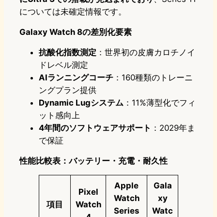
については未確定情報です。
Galaxy Watch 8の差別化要素
抗酸化指数測定
：世界初の皮膚カロチノイ
ドレベル測定
AIランニングコーチ
：160種類のトレーニ
ングプラン提供
Dynamic Lugシステム
：11%薄型化でフィ
ット感向上
4年間のソフトウェアサポート
：2029年ま
で保証
性能比較表：バッテリー・充電・耐久性
Apple
Gala
Pixel
Watch
xy
項目
Watch
Series
Watc