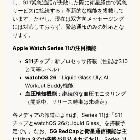
し、911緊急通話が失敗した際に衛星経由で緊急
サービスに接続する」革新的な機能を搭載して
います。ただし、現在は双方向メッセージング
には対応しておらず、緊急通報のみの対応とな
ります。
Apple Watch Series 11の注目機能
S11チップ
：新プロセッサ搭載（性能はS10
と同等レベル）
watchOS 26
：Liquid Glass UIとAI
Workout Buddy機能
血圧検知機能
：継続的な血圧モニタリング
（開発中、リリース時期は未確定）
各メディアの報道によれば、Series 11は「S11
チップとwatchOS 26のLiquid Glass」を搭載予
定です。なお、
5G RedCapと衛星通信機能は主
にUltra 3での搭載が見込まれており
、Series 11