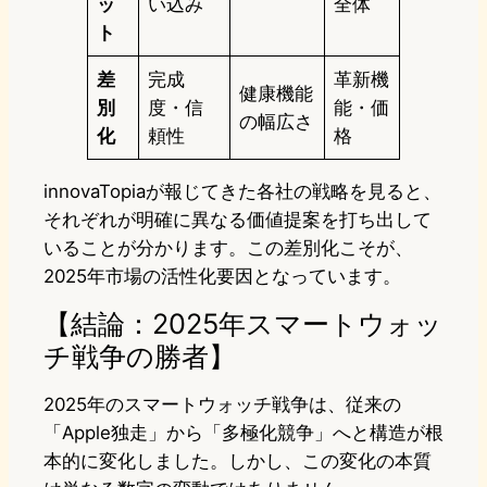
ッ
い込み
全体
ト
差
完成
革新機
健康機能
別
度・信
能・価
の幅広さ
化
頼性
格
innovaTopiaが報じてきた各社の戦略を見ると、
それぞれが明確に異なる価値提案を打ち出して
いることが分かります。この差別化こそが、
2025年市場の活性化要因となっています。
【結論：2025年スマートウォッ
チ戦争の勝者】
2025年のスマートウォッチ戦争は、従来の
「Apple独走」から「多極化競争」へと構造が根
本的に変化しました。しかし、この変化の本質