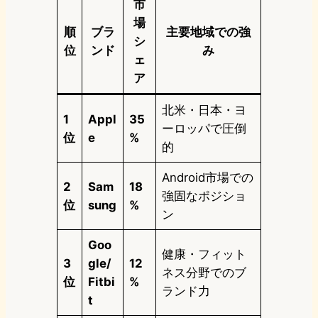
市
場
順
ブラ
主要地域での強
シ
位
ンド
み
ェ
ア
北米・日本・ヨ
1
Appl
35
ーロッパで圧倒
位
e
%
的
Android市場での
2
Sam
18
強固なポジショ
位
sung
%
ン
Goo
健康・フィット
3
gle/
12
ネス分野でのブ
位
Fitbi
%
ランド力
t