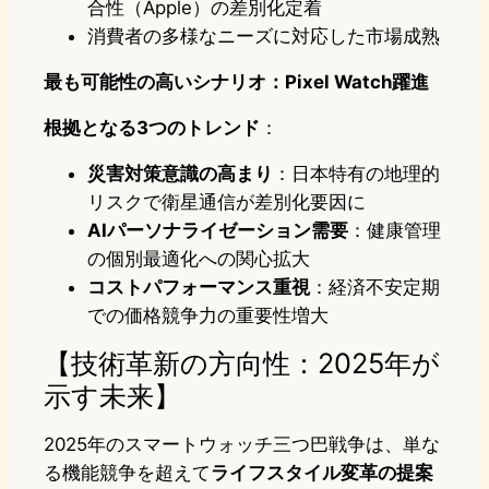
合性（Apple）の差別化定着
消費者の多様なニーズに対応した市場成熟
最も可能性の高いシナリオ：Pixel Watch躍進
根拠となる3つのトレンド
：
災害対策意識の高まり
：日本特有の地理的
リスクで衛星通信が差別化要因に
AIパーソナライゼーション需要
：健康管理
の個別最適化への関心拡大
コストパフォーマンス重視
：経済不安定期
での価格競争力の重要性増大
【技術革新の方向性：2025年が
示す未来】
2025年のスマートウォッチ三つ巴戦争は、単な
る機能競争を超えて
ライフスタイル変革の提案