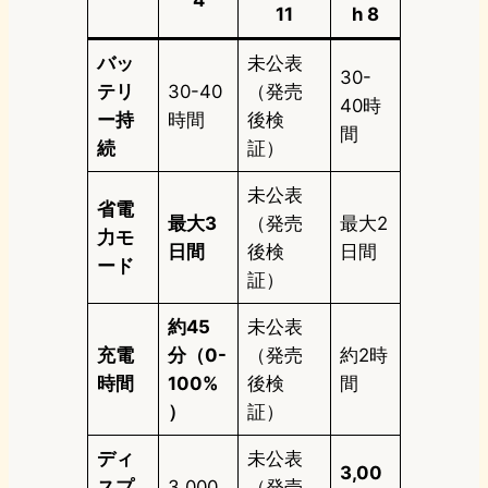
4
11
h 8
バッ
未公表
30-
テリ
30-40
（発売
40時
ー持
時間
後検
間
続
証）
未公表
省電
最大3
（発売
最大2
力モ
日間
後検
日間
ード
証）
約45
未公表
充電
分（0-
（発売
約2時
時間
100%
後検
間
）
証）
ディ
未公表
3,00
スプ
3,000
（発売