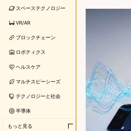
i
a
スペーステクノロジー
n
s
VR/AR
e
t
o
ブロックチェーン
d
ロボティクス
o
ヘルスケア
n
マルチスピーシーズ
テクノロジーと社会
半導体
もっと見る