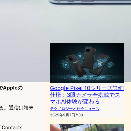
表｜業界初IP68防水・防塵で
1,799ドル、8インチ大画面と
Tensor G5搭載
ガジェットニュース
Google
2025年8月21日15:30
Google Pixel 10シリーズ詳細
でAppleの
仕様：3眼カメラ全搭載でス
マホAI体験が変わる
なる。通信は端末
テクノロジーと社会ニュース
2025年9月7日7:30
ontacts