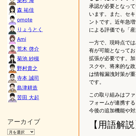
乗杉 海
承認が必要となって
森 祐佳
います。また、セキュ
omote
ントです。近年急増
りょうとく
による評価でも「産
Ami
一方で、現時点ではAirD
荒木 啓介
有が可能となっており
拡張が必要です。加
菊池 紗槻
スクや、将来的な政
野村貴之
は情報漏洩対策が重
寺本 誠司
です。
島津耕造
この取り組みはファイ
苦田 大起
フォームが連携する
今後の追加機能や対
アーカイブ
【用語解説