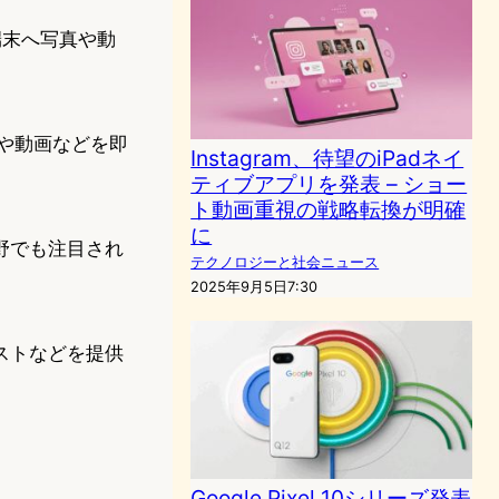
の端末へ写真や動
像や動画などを即
Instagram、待望のiPadネイ
ティブアプリを発表 – ショー
ト動画重視の戦略転換が明確
に
野でも注目され
テクノロジーと社会ニュース
2025年9月5日7:30
ストなどを提供
Google Pixel 10シリーズ発表