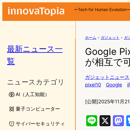
ーTech for Human Evolution
ホーム
»
ガジェット
»
ガ
最新ニュース一
Google Pi
覧
が相互で
ガジェットニュース
ニュースカテゴリ
pixel10
Google
i
AI（人工知能）
[公開]
2025年11月21
量子コンピューター
L
X
M
サイバーセキュリティ