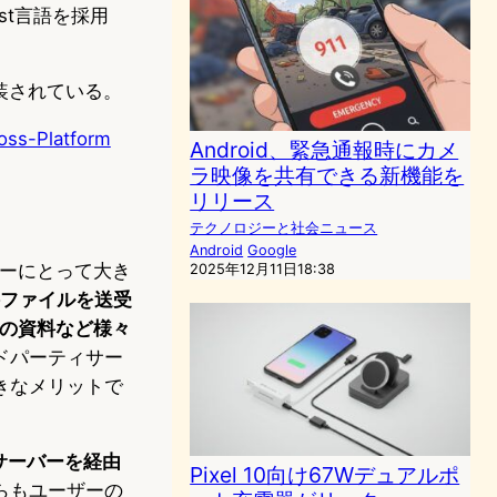
st言語を採用
実装されている。
ross-Platform
Android、緊急通報時にカメ
ラ映像を共有できる新機能を
リリース
テクノロジーと社会ニュース
Android
Google
ーザーにとって大き
2025年12月11日18:38
で直接ファイルを送受
事の資料など様々
ドパーティサー
きなメリットで
部サーバーを経由
Pixel 10向け67Wデュアルポ
らもユーザーの