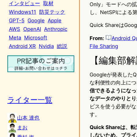
インタビュー
取材
Only」モードへ
Windows11
防災テック
し、NetSPIに
GPT-5
Google
Apple
Quick Shar
AWS
OpenAI
Anthropic
Meta
Microsoft
From:
Android Qu
File Sharing
Android XR
Nvidia
総説
【編集部解
Googleが発表した
な利便性の向上につ
信できるようになっ
ライター一覧
なデータのやりとり
ビスを使う必要がな
す。
山本 達也
Quick Shar
まお
しないため、プライ