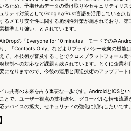
いるため、予期せぬデータの受け取りやセキュリティリス
リティ対策としてGoogleがRust言語を活用している点
するメモリ安全性に関する脆弱性対策が施されており、第三者
業標準より強い」とされています。
ropの「Everyone for 10 minutes」モードでのみAndr
、「Contacts Only」などよりプライバシー志向の機
えて、本技術が普及することでクロスプラットフォーム間
府規制への対応など課題も残されています。とくに企業利
要になりますので、今後の運用と周辺技術のアップデート
ル共有の未来を占う重要な一歩です。AndroidとiOSと
ことで、ユーザー視点の技術進化、グローバルな情報流通
応デバイスの拡大、セキュリティの強化に期待したいです
】