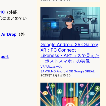
 10
（外部）
を中心にまとめてい
s AirDrop
（外
Google Android XR×Galaxy
XR：PC Connect・
Likeness・AIグラスで見えた
pport
「ポストスマホ」の実像
VR/ARニュース
SAMSUNG
Android XR
Google
XREAL
2025年12月9日15:30
）