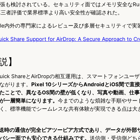
の拡張も検討されている。セキュリティ面ではメモリ安全なRu
よる第三者評価で業界標準より高い安全性が確認された。
eはGoogle内外の専門家によるレビュー及び多層セキュリティで
ick Share Support for AirDrop: A Secure Approach to C
説】
Quick ShareとAirDropの相互運用は、スマートフォンユ
ながります。
Pixel 10シリーズからAndroidとiOS間
たことで、異なるOS間の壁が低くなり、写真や動画、仕
が一層簡単になります。
今までのような煩雑な手順やサー
く、標準機能でシームレスな共有体験が実現できる点は大
eは、転送時の通信が完全ピアツーピア方式であり、データが外
バシー面でも安心できる仕組みです。
送信側・受信側どち