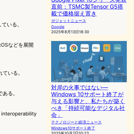
直前：TSMC製Tensor G5搭
載で価格据え置き
ガジェットニュース
発している。
Google
2025年8月13日18:30
cOSなどを展開
れている。
対岸の火事ではない—
である。
Windows 10サポート終了が
与える影響と、私たちが築く
べき「持続可能なデジタル社
operability
会」
テクノロジーと経済ニュース
Windows10サポート終了
2025年10月7日10:23