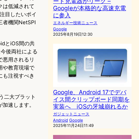
ート充電器がリーク –
クは低減されて
Googleが本格的な高速充電
も注目したいポイ
に参入
機関NetSPI
エネルギー技術ニュース
Google
2025年8月19日12:30
oidとiOS間の共
能は今後両社による
で悪用されるリ
用や教育現場で
にも注視すべき
Google、Android 17でデバ
いう二大プラット
イス間クリップボード同期を
が加速します。
実装へ iOSの牙城崩れるか
。
ガジェットニュース
Android
Google
2025年11月24日11:49