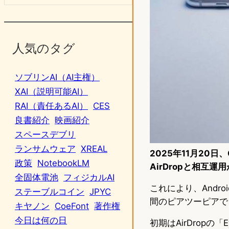
人気のタグ
ソブリンAI（AI主権）
XAI（説明可能AI）
RAI（責任あるAI）
CES
良書紹介
映画紹介
スペースデブリ
ランサムウェア
XREAL
2025年11月20日、G
政策
NotebookLM
AirDropと相互
全固体電池
フィジカルAI
これにより、Andr
ステーブルコイン
JPYC
間のピアツーピアで
キヤノン
CoeFont
著作権
今日は何の日
初期はAirDropの「E