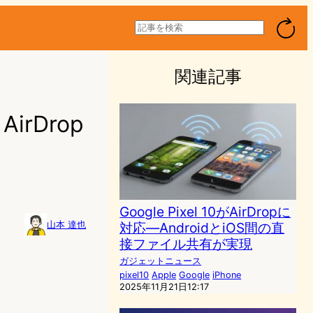
検
索
関連記事
とAirDrop
Google Pixel 10がAirDropに
対応―AndroidとiOS間の直
山本 達也
接ファイル共有が実現
ガジェットニュース
pixel10
Apple
Google
iPhone
2025年11月21日12:17