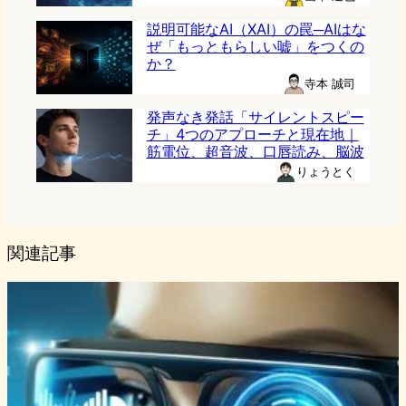
説明可能なAI（XAI）の罠─AIはな
ぜ「もっともらしい嘘」をつくの
か？
寺本 誠司
発声なき発話「サイレントスピー
チ」4つのアプローチと現在地｜
筋電位、超音波、口唇読み、脳波
りょうとく
関連記事