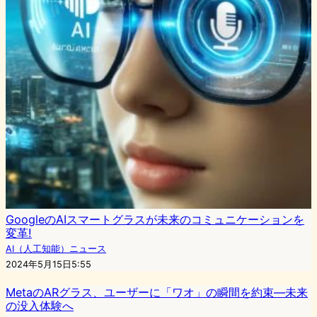
GoogleのAIスマートグラスが未来のコミュニケーションを
変革!
AI（人工知能）ニュース
2024年5月15日5:55
MetaのARグラス、ユーザーに「ワオ」の瞬間を約束—未来
の没入体験へ