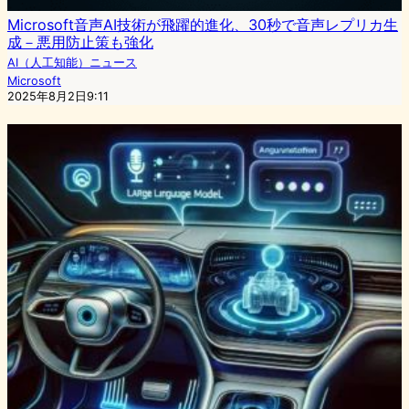
Microsoft音声AI技術が飛躍的進化、30秒で音声レプリカ生
成－悪用防止策も強化
AI（人工知能）ニュース
Microsoft
2025年8月2日9:11