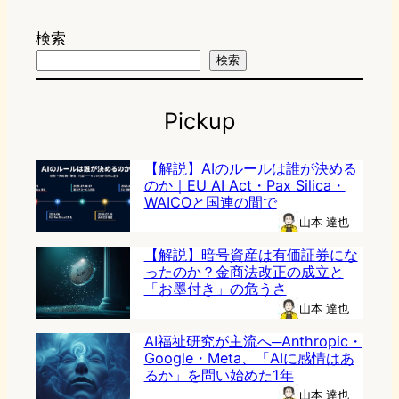
検索
検索
Pickup
【解説】AIのルールは誰が決める
のか｜EU AI Act・Pax Silica・
WAICOと国連の間で
山本 達也
【解説】暗号資産は有価証券にな
ったのか？金商法改正の成立と
「お墨付き」の危うさ
山本 達也
AI福祉研究が主流へ─Anthropic・
Google・Meta、「AIに感情はあ
るか」を問い始めた1年
山本 達也