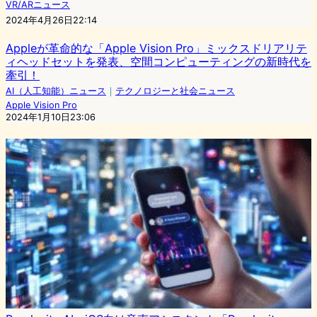
VR/ARニュース
2024年4月26日22:14
Appleが革命的な「Apple Vision Pro」ミックスドリアリテ
ィヘッドセットを発表、空間コンピューティングの新時代を
牽引！
AI（人工知能）ニュース
｜
テクノロジーと社会ニュース
Apple Vision Pro
2024年1月10日23:06