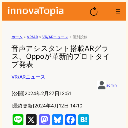
ホーム
»
VR/AR
»
VR/ARニュース
»
個別投稿
音声アシスタント搭載ARグラ
ス、Oppoが革新的プロトタイ
プ発表
VR/ARニュース
admin
[公開]
2024年2月27日12:51
[最終更新]
2024年4月12日 14:10
L
X
M
B
F
H