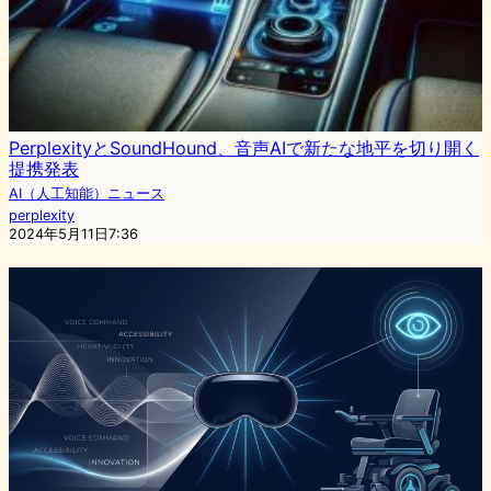
PerplexityとSoundHound、音声AIで新たな地平を切り開く
提携発表
AI（人工知能）ニュース
perplexity
2024年5月11日7:36