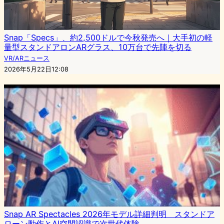
Snap「Specs」、約2,500ドルで今秋発売へ｜大手初の軽
量型スタンドアロンARグラス、10万台で先陣を切る
VR/ARニュース
2026年5月22日12:08
Snap AR Spectacles 2026年モデル詳細判明 スタンドア
ローン動作とAI空間認識で次世代体験