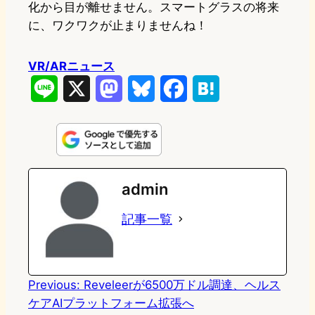
化から目が離せません。スマートグラスの将来
に、ワクワクが止まりませんね！
VR/ARニュース
L
X
M
B
F
H
i
a
l
a
a
n
s
u
c
t
e
t
e
e
e
admin
o
s
b
n
記事一覧
d
k
o
a
o
y
o
n
k
Previous:
Reveleerが6500万ドル調達、ヘルス
ケアAIプラットフォーム拡張へ