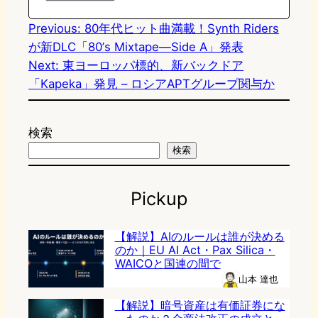
n
k
Previous:
80年代ヒット曲満載！Synth Riders
が新DLC「80’s Mixtape—Side A」発表
Next:
東ヨーロッパ標的、新バックドア
「Kapeka」発見 – ロシアAPTグループ関与か
検索
検索
Pickup
【解説】AIのルールは誰が決める
のか｜EU AI Act・Pax Silica・
WAICOと国連の間で
山本 達也
【解説】暗号資産は有価証券にな