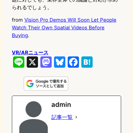
られるでしょう。
from
Vision Pro Demos Will Soon Let People
Watch Their Own Spatial Videos Before
Buying
.
VR/ARニュース
L
X
M
B
F
H
i
a
l
a
a
n
s
u
c
t
e
t
e
e
e
admin
o
s
b
n
記事一覧
d
k
o
a
o
y
o