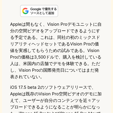
i
a
l
a
a
n
s
u
c
t
e
t
e
e
e
Appleは間もなく、Vision Proデモユニットに自
分の空間ビデオをアップロードできるようにす
o
s
b
n
る予定である。これは、同社の初のミックスド
d
k
o
a
リアリティヘッドセットであるVision Proの価
o
y
o
値を実感してもらうための試みである。Vision
Proの価格は3,500ドルで、購入を検討している
n
k
人は、米国内の店舗でデモを体験できる。ただ
し、Vision Proの国際発売日についてはまだ発
表されていない。
iOS 17.5 beta 2のソフトウェアリリースで、
Appleは既存のVision Pro空間ビデオのデモに加
えて、ユーザーが自分のコンテンツを近々アッ
プロードできるようになることが明らかになっ