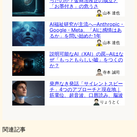
ったのか？金商法改正の成立と
「お墨付き」の危うさ
山本 達也
AI福祉研究が主流へ─Anthropic・
Google・Meta、「AIに感情はあ
るか」を問い始めた1年
山本 達也
説明可能なAI（XAI）の罠─AIはな
ぜ「もっともらしい嘘」をつくの
か？
寺本 誠司
発声なき発話「サイレントスピー
チ」4つのアプローチと現在地｜
筋電位、超音波、口唇読み、脳波
りょうとく
関連記事