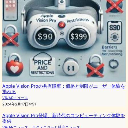
Apple Vision Proの共有障壁：価格と制限がユーザー体験を
損ねる
VR/ARニュース
2024年2月17日4:51
Apple Vision Pro登場、新時代のコンピューティング体験を
提供
VR/ARニュース
｜
テクノロジーと社会ニュース
｜