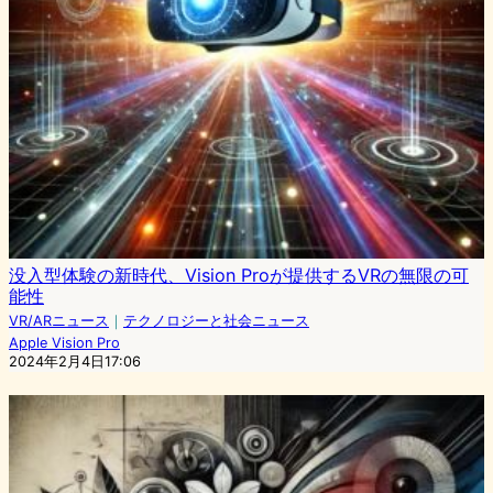
没入型体験の新時代、Vision Proが提供するVRの無限の可
能性
VR/ARニュース
｜
テクノロジーと社会ニュース
Apple Vision Pro
2024年2月4日17:06