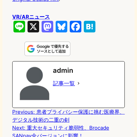
VR/ARニュース
L
X
M
B
F
H
i
a
l
a
a
n
s
u
c
t
e
t
e
e
e
admin
o
s
b
n
記事一覧
d
k
o
a
o
y
o
n
k
Previous:
患者プライバシー保護に挑む医療界、
デジタル技術の二重の剣
Next:
重大セキュリティ脆弱性、Brocade
SANnav全バージョンに影響！