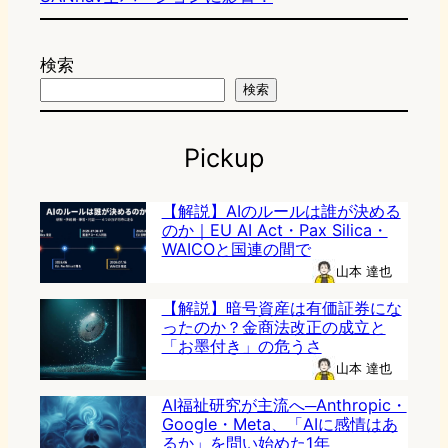
検索
検索
Pickup
【解説】AIのルールは誰が決める
のか｜EU AI Act・Pax Silica・
WAICOと国連の間で
山本 達也
【解説】暗号資産は有価証券にな
ったのか？金商法改正の成立と
「お墨付き」の危うさ
山本 達也
AI福祉研究が主流へ─Anthropic・
Google・Meta、「AIに感情はあ
るか」を問い始めた1年