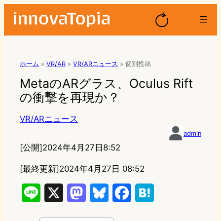
ホーム
»
VR/AR
»
VR/ARニュース
»
個別投稿
MetaのARグラス、Oculus Rift
の衝撃を再現か？
VR/ARニュース
admin
[公開]
2024年4月27日8:52
[最終更新]
2024年4月27日 08:52
L
X
M
B
F
H
i
a
l
a
a