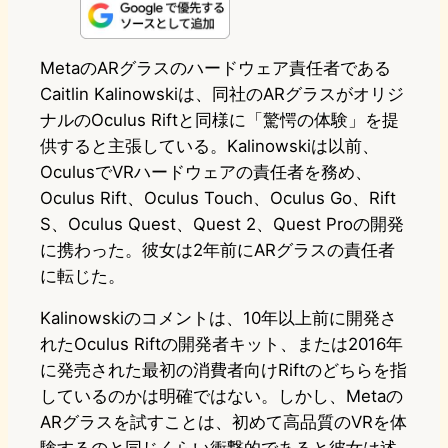
n
s
u
c
t
e
t
e
e
e
MetaのARグラスのハードウェア責任者である
Caitlin Kalinowskiは、同社のARグラスがオリジ
o
s
b
n
ナルのOculus Riftと同様に「驚愕の体験」を提
d
k
o
a
供すると主張している。Kalinowskiは以前、
o
y
o
OculusでVRハードウェアの責任者を務め、
Oculus Rift、Oculus Touch、Oculus Go、Rift
n
k
S、Oculus Quest、Quest 2、Quest Proの開発
に携わった。彼女は2年前にARグラスの責任者
に転じた。
Kalinowskiのコメントは、10年以上前に開発さ
れたOculus Riftの開発者キット、または2016年
に発売された最初の消費者向けRiftのどちらを指
しているのかは明確ではない。しかし、Metaの
ARグラスを試すことは、初めて高品質のVRを体