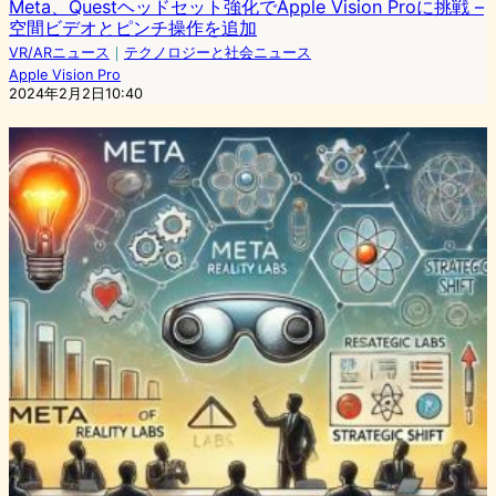
Meta、Questヘッドセット強化でApple Vision Proに挑戦 –
空間ビデオとピンチ操作を追加
VR/ARニュース
｜
テクノロジーと社会ニュース
Apple Vision Pro
2024年2月2日10:40