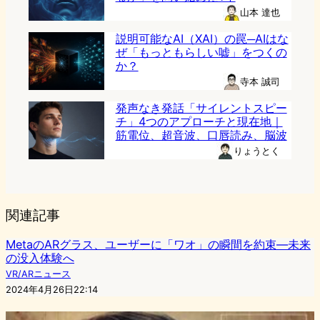
山本 達也
説明可能なAI（XAI）の罠─AIはな
ぜ「もっともらしい嘘」をつくの
か？
寺本 誠司
発声なき発話「サイレントスピー
チ」4つのアプローチと現在地｜
筋電位、超音波、口唇読み、脳波
りょうとく
関連記事
MetaのARグラス、ユーザーに「ワオ」の瞬間を約束—未来
の没入体験へ
VR/ARニュース
2024年4月26日22:14