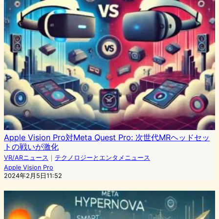
Apple Vision Pro対Meta Quest Pro: 次世代MRヘッドセッ
トの戦いが激化
VR/ARニュース
｜
テクノロジーとエンタメニュース
Apple Vision Pro
2024年2月5日11:52