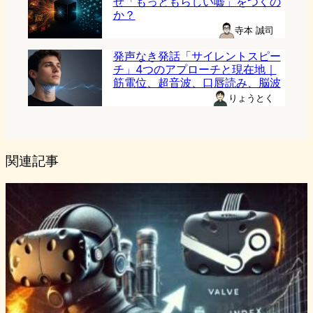
ぜ「もっともらしい嘘」をつくの
か？
寺本 誠司
発声なき発話「サイレントスピー
チ」4つのアプローチと現在地｜
筋電位、超音波、口唇読み、脳波
りょうとく
関連記事