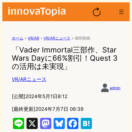
ホーム
»
VR/AR
»
VR/ARニュース
»
個別投稿
「Vader Immortal三部作、Star
Wars Dayに66%割引！Quest 3
の活用は未実現」
VR/ARニュース
admin
[公開]
2024年5月1日8:12
[最終更新]
2024年7月7日 06:39
L
X
M
B
F
H