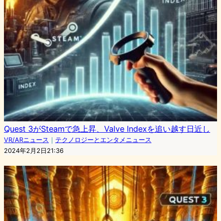
Quest 3がSteamで急上昇、Valve Indexを追い越す日近し
VR/ARニュース
｜
テクノロジーとエンタメニュース
2024年2月2日21:36