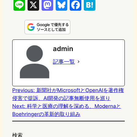
L
X
M
B
F
H
i
a
l
a
a
n
s
u
c
t
e
t
e
e
e
admin
o
s
b
n
記事一覧
d
k
o
a
o
y
o
n
k
Previous:
新聞社がMicrosoftとOpenAIを著作権
侵害で提訴、AI開発の記事無断使用を巡り
Next:
科学と医療の理解を深める、Modernaと
Boehringerの革新的取り組み
検索