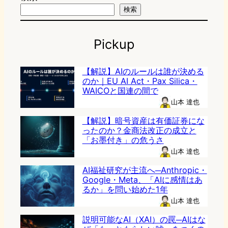
検索
Pickup
【解説】AIのルールは誰が決める
のか｜EU AI Act・Pax Silica・
WAICOと国連の間で
山本 達也
【解説】暗号資産は有価証券にな
ったのか？金商法改正の成立と
「お墨付き」の危うさ
山本 達也
AI福祉研究が主流へ─Anthropic・
Google・Meta、「AIに感情はあ
るか」を問い始めた1年
山本 達也
説明可能なAI（XAI）の罠─AIはな