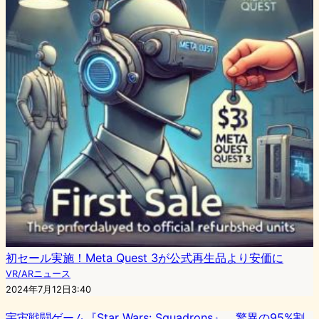
初セール実施！Meta Quest 3が公式再生品より安価に
VR/ARニュース
2024年7月12日3:40
宇宙戦闘ゲーム『Star Wars: Squadrons』、驚異の95%割