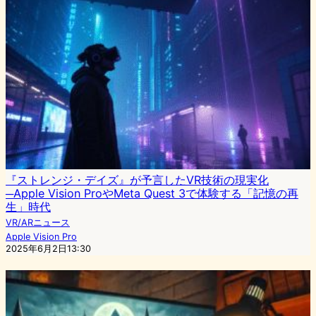
『ストレンジ・デイズ』が予言したVR技術の現実化
─Apple Vision ProやMeta Quest 3で体験する「記憶の再
生」時代
VR/ARニュース
Apple Vision Pro
2025年6月2日13:30