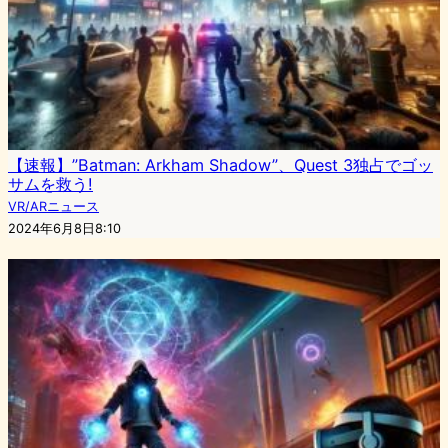
【速報】”Batman: Arkham Shadow”、Quest 3独占でゴッ
サムを救う!
VR/ARニュース
2024年6月8日8:10