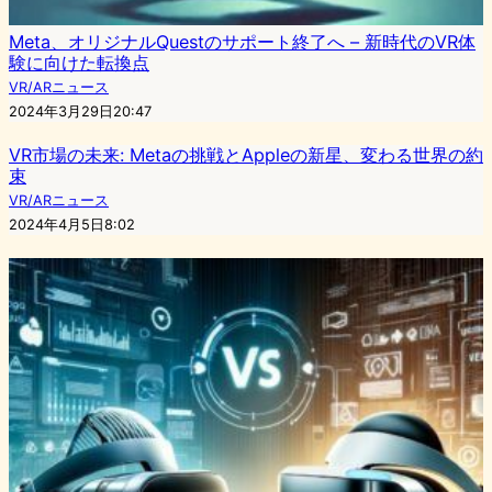
Meta、オリジナルQuestのサポート終了へ – 新時代のVR体
験に向けた転換点
VR/ARニュース
2024年3月29日20:47
VR市場の未来: Metaの挑戦とAppleの新星、変わる世界の約
束
VR/ARニュース
2024年4月5日8:02