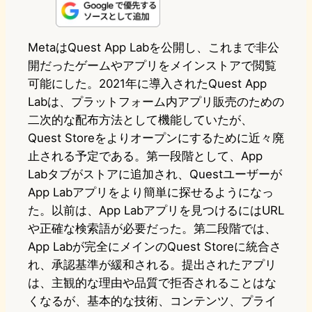
n
s
u
c
t
e
t
e
e
e
MetaはQuest App Labを公開し、これまで非公
開だったゲームやアプリをメインストアで閲覧
o
s
b
n
可能にした。2021年に導入されたQuest App
d
k
o
a
Labは、プラットフォーム内アプリ販売のための
o
y
o
二次的な配布方法として機能していたが、
Quest Storeをよりオープンにするために近々廃
n
k
止される予定である。第一段階として、App
Labタブがストアに追加され、Questユーザーが
App Labアプリをより簡単に探せるようになっ
た。以前は、App Labアプリを見つけるにはURL
や正確な検索語が必要だった。第二段階では、
App Labが完全にメインのQuest Storeに統合さ
れ、承認基準が緩和される。提出されたアプリ
は、主観的な理由や品質で拒否されることはな
くなるが、基本的な技術、コンテンツ、プライ