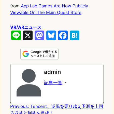
from
App Lab Games Are Now Publicly
Viewable On The Main Quest Store
.
VR/ARニュース
L
X
M
B
F
H
i
a
l
a
a
n
s
u
c
t
e
t
e
e
e
admin
o
s
b
n
記事一覧
d
k
o
a
o
y
o
n
k
Previous:
Tencent、逆風を乗り越え予測を上回
る収益と利益を達成！