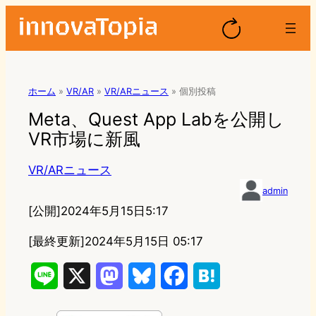
ホーム
»
VR/AR
»
VR/ARニュース
»
個別投稿
Meta、Quest App Labを公開し
VR市場に新風
VR/ARニュース
admin
[公開]
2024年5月15日5:17
[最終更新]
2024年5月15日 05:17
L
X
M
B
F
H
i
a
l
a
a