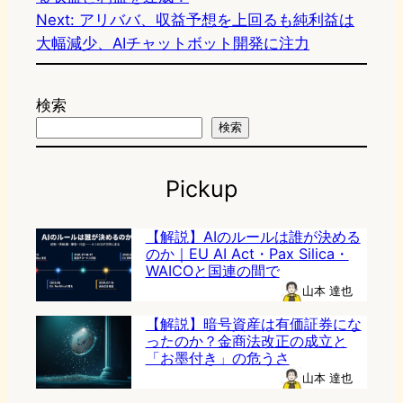
Next:
アリババ、収益予想を上回るも純利益は
大幅減少、AIチャットボット開発に注力
検索
検索
Pickup
【解説】AIのルールは誰が決める
のか｜EU AI Act・Pax Silica・
WAICOと国連の間で
山本 達也
【解説】暗号資産は有価証券にな
ったのか？金商法改正の成立と
「お墨付き」の危うさ
山本 達也