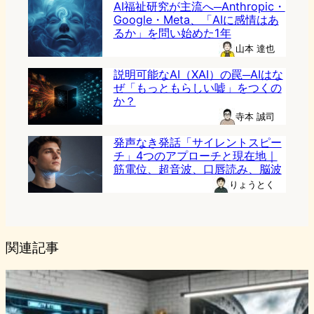
AI福祉研究が主流へ─Anthropic・
Google・Meta、「AIに感情はあ
るか」を問い始めた1年
山本 達也
説明可能なAI（XAI）の罠─AIはな
ぜ「もっともらしい嘘」をつくの
か？
寺本 誠司
発声なき発話「サイレントスピー
チ」4つのアプローチと現在地｜
筋電位、超音波、口唇読み、脳波
りょうとく
関連記事