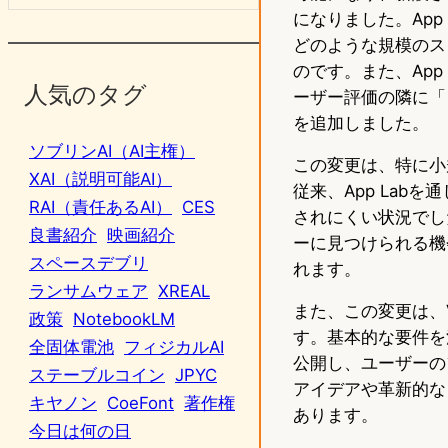
になりました。Ap
どのような規模のス
のです。また、Ap
人気のタグ
ーザー評価の隣に「
を追加しました。
ソブリンAI（AI主権）
この変更は、特に小
XAI（説明可能AI）
従来、App La
RAI（責任あるAI）
CES
されにくい状況でし
良書紹介
映画紹介
ーに見つけられる機
スペースデブリ
れます。
ランサムウェア
XREAL
また、この変更は、
政策
NotebookLM
す。基本的な要件を
全固体電池
フィジカルAI
公開し、ユーザーの
ステーブルコイン
JPYC
アイデアや革新的な
キヤノン
CoeFont
著作権
あります。
今日は何の日