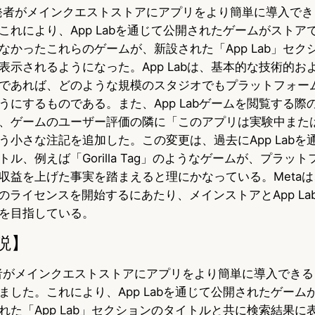
開発者がメインクエストストアにアプリをより簡単に導入で
u
c
t
これにより、App Labを通じて公開されたゲームがストア
e
e
e
なかったこれらのゲームが、新設された「App Lab」セク
s
b
n
表示されるようになった。App Labは、基本的な技術的お
であれば、どのような規模のスタジオでもプラットフォー
k
o
a
うにするものである。また、App Labゲームを閲覧する際
y
o
、ゲームのユーザー評価の隣に「このアプリは実験中また
う小さな注記を追加した。この変更は、過去にApp Labを
k
ル、例えば「Gorilla Tag」のようなゲームが、プラッ
益を上げた事実を踏まえると理にかなっている。Metaは、H
OS）のライセンスを開始するにあたり、メインストアとApp L
を目指している。
説】
発者がメインクエストストアにアプリをより簡単に導入でき
ました。これにより、App Labを通じて公開されたゲーム
れた「App Lab」セクションのタイトルと共に検索結果に