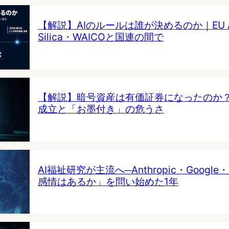
【解説】AIのルールは誰が決めるのか｜EU AI 
Silica・WAICOと国連の間で
【解説】暗号資産は有価証券になったのか
成立と「お墨付き」の危うさ
AI福祉研究が主流へ─Anthropic・Google・
感情はあるか」を問い始めた1年