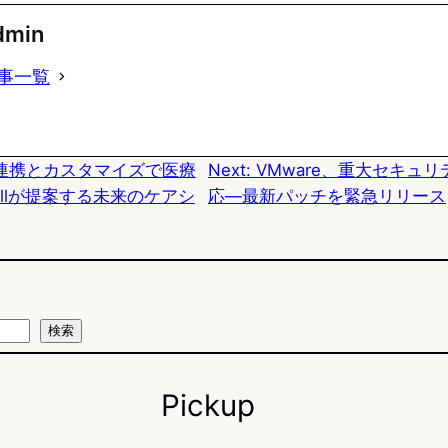
u
c
t
dmin
e
e
e
事一覧
s
b
n
k
o
a
連携とカスタマイズで医療
Next:
VMware、重大セキュ
y
o
allが提案する未来のケアシ
応―最新パッチを緊急リリース
k
検索
Pickup