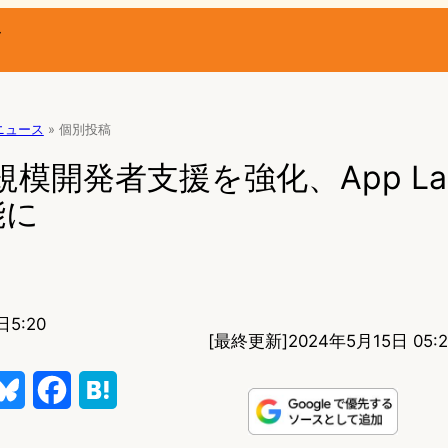
ー
Rニュース
»
個別投稿
小規模開発者支援を強化、App L
能に
日5:20
[最終更新]
2024年5月15日 05:2
B
F
H
l
a
a