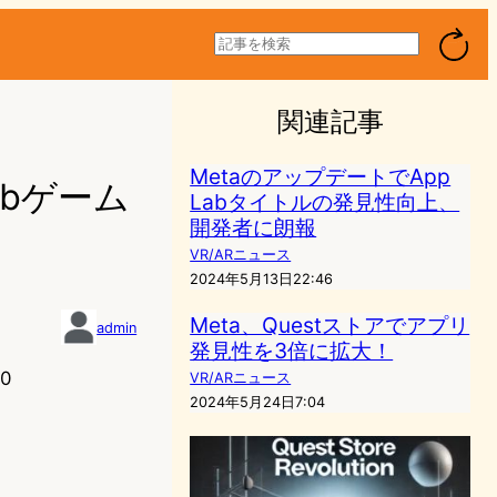
検
索
関連記事
MetaのアップデートでApp
abゲーム
Labタイトルの発見性向上、
開発者に朗報
VR/ARニュース
2024年5月13日22:46
Meta、Questストアでアプリ
admin
発見性を3倍に拡大！
0
VR/ARニュース
2024年5月24日7:04