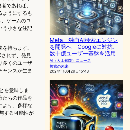
発者であれば、
るようにするも
し、ゲームのユ
いう小さな注記
Meta、独自AI検索エンジン
を開発へ – Googleに対抗、
味を持ちます。
数十億ユーザー基盤を活用
示されず、発見
AI（人工知能）ニュース
り多くのユーザ
検索の未来
チャンスが生ま
2024年10月29日15:43
とを意味しま
分たちの作品を
により、多様な
与する可能性が