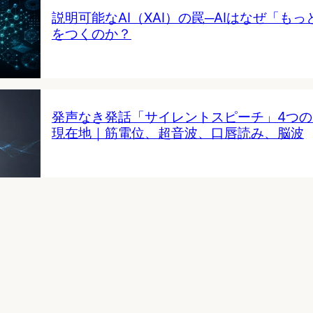
説明可能なAI（XAI）の罠─AIはなぜ「も
をつくのか？
発声なき発話「サイレントスピーチ」4つ
現在地｜筋電位、超音波、口唇読み、脳波