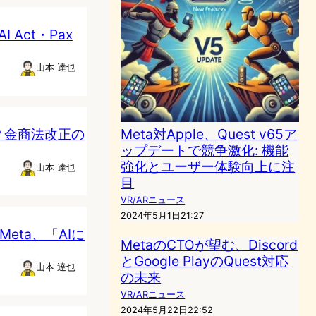
Act・Pax
山本 達也
Meta対Apple、Quest v65ア
？金商法改正の
ップデートで競争激化: 機能
強化とユーザー体験向上に注
山本 達也
目
VR/ARニュース
2024年5月1日21:27
Meta、「AIに
MetaのCTOが望む、Discord
とGoogle PlayのQuest対応
山本 達也
の未来
VR/ARニュース
2024年5月22日22:52