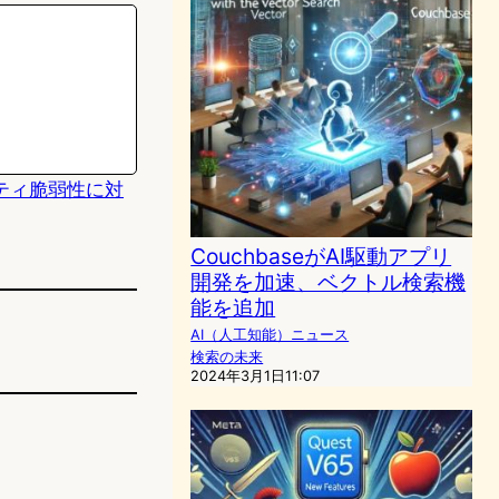
リティ脆弱性に対
CouchbaseがAI駆動アプリ
開発を加速、ベクトル検索機
能を追加
AI（人工知能）ニュース
検索の未来
2024年3月1日11:07