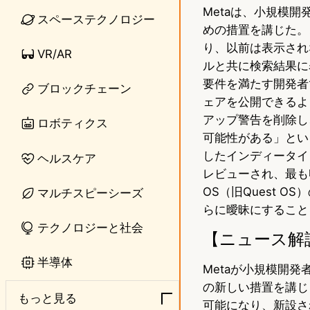
Metaは、小規模
n
s
スペーステクノロジー
めの措置を講じた。
e
t
り、以前は表示され
VR/AR
o
ルと共に検索結果に
要件を満たす開発者
ブロックチェーン
d
ェアを公開できるよ
o
アップ警告を削除し
ロボティクス
可能性がある」とい
n
したインディータイト
ヘルスケア
レビューされ、最も収
OS（旧Quest 
マルチスピーシーズ
らに曖昧にすること
テクノロジーと社会
【ニュース解
半導体
Metaが小規模開
の新しい措置を講じ
もっと見る
可能になり、新設さ