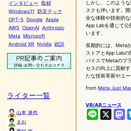
しかし、このような
インタビュー
取材
スクも伴います。開
Windows11
防災テック
全な体験や技術的な
GPT-5
Google
Apple
App Labを通
AWS
OpenAI
Anthropic
います。
Meta
Microsoft
Android XR
Nvidia
総説
長期的には、Metaが
ストアとApp L
バイスでMetaの
セスの向上に貢献す
たな技術革新やユー
from
Meta Just Mad
ライター一覧
VR/ARニュース
山本 達也
L
X
M
まお
i
a