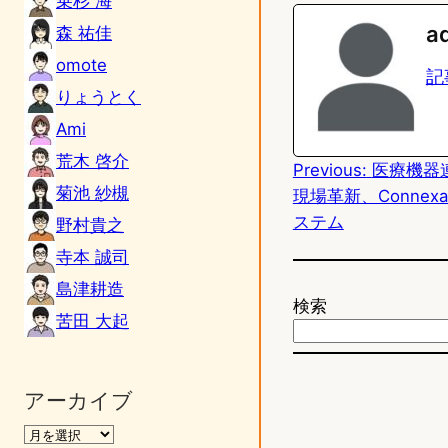
乗杉 海
n
s
a
森 祐佳
e
t
omote
記
o
りょうとく
Ami
d
荒木 啓介
Previous:
医療機器
o
菊池 紗槻
現場革新、Connex
n
ステム
野村貴之
寺本 誠司
島津耕造
検索
苦田 大起
アーカイブ