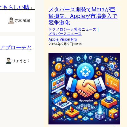
っともらしい嘘」
メタバース開発でMetaが巨
額損失、Appleが市場参入で
寺本 誠司
競争激化
テクノロジーと社会ニュース
｜
メタバースニュース
Apple Vision Pro
2024年2月2日10:19
のアプローチと
りょうとく