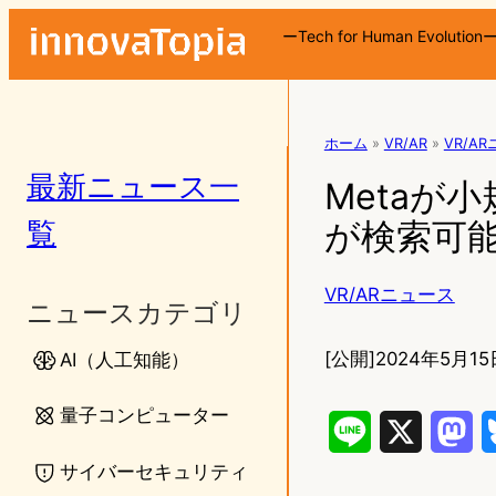
ーTech for Human Evolution
ホーム
»
VR/AR
»
VR/A
最新ニュース一
Metaが
覧
が検索可
VR/ARニュース
ニュースカテゴリ
[公開]
2024年5月15
AI（人工知能）
量子コンピューター
L
X
M
サイバーセキュリティ
i
a