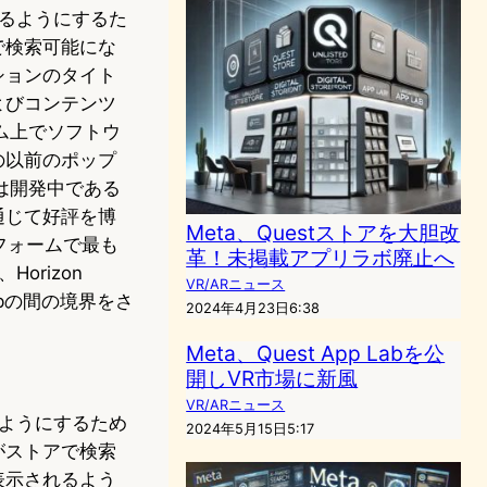
きるようにするた
で検索可能にな
ションのタイト
よびコンテンツ
ム上でソフトウ
の以前のポップ
は開発中である
通じて好評を博
Meta、Questストアを大胆改
トフォームで最も
革！未掲載アプリラボ廃止へ
orizon
VR/ARニュース
abの間の境界をさ
2024年4月23日6:38
Meta、Quest App Labを公
開しVR市場に新風
VR/ARニュース
るようにするため
2024年5月15日5:17
がストアで検索
表示されるよう