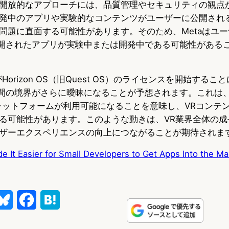
開放的なアプローチには、品質管理やセキュリティの観点
発中のアプリや実験的なコンテンツがユーザーに公開され
問題に直面する可能性があります。そのため、Metaはユ
じて公開されたアプリが実験中または開発中である可能性がある
Horizon OS（旧Quest OS）のライセンスを開始する
abの間の境界がさらに曖昧になることが予想されます。これは
プラットフォームが利用可能になることを意味し、VRコンテ
る可能性があります。このような動きは、VR業界全体の成
ザーエクスペリエンスの向上につながることが期待されま
e It Easier for Small Developers to Get Apps Into the Ma
B
F
H
l
a
a