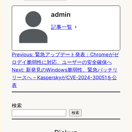
e
t
e
e
e
admin
o
s
b
n
記事一覧
d
k
o
a
o
y
o
n
k
Previous:
緊急アップデート発表：Chromeがゼ
ロデイ脆弱性に対応、ユーザーの安全確保へ
Next:
新発見のWindows脆弱性、緊急パッチリ
リースへ – KasperskyがCVE-2024-30051を公
表
検索
検索