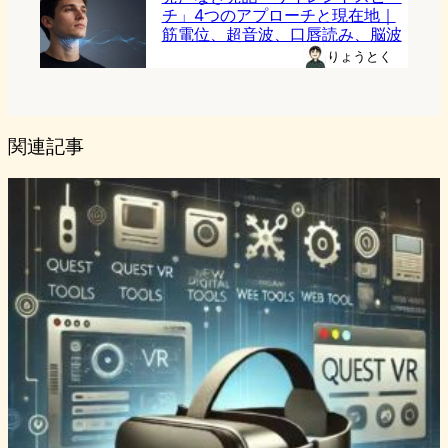
チ」4つのアプローチと現在地｜
筋電位、超音波、口唇読み、脳波
りょうとく
関連記事