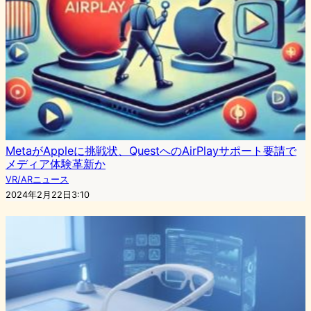
MetaがAppleに挑戦状、QuestへのAirPlayサポート要請で
メディア体験革新か
VR/ARニュース
2024年2月22日3:10