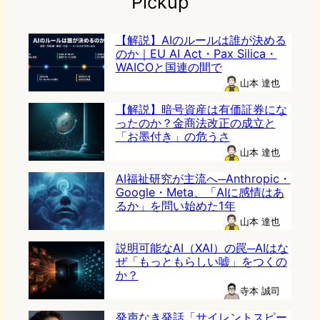
Pickup
【解説】AIのルールは誰が決める
のか｜EU AI Act・Pax Silica・
WAICOと国連の間で
山本 達也
【解説】暗号資産は有価証券にな
ったのか？金商法改正の成立と
「お墨付き」の危うさ
山本 達也
AI福祉研究が主流へ─Anthropic・
Google・Meta、「AIに感情はあ
るか」を問い始めた1年
山本 達也
説明可能なAI（XAI）の罠─AIはな
ぜ「もっともらしい嘘」をつくの
か？
寺本 誠司
発声なき発話「サイレントスピー