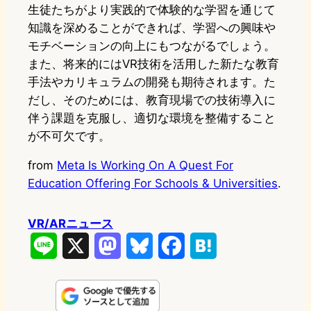
生徒たちがより実践的で体験的な学習を通じて
知識を深めることができれば、学習への興味や
モチベーションの向上にもつながるでしょう。
また、将来的にはVR技術を活用した新たな教育
手法やカリキュラムの開発も期待されます。た
だし、そのためには、教育現場での技術導入に
伴う課題を克服し、適切な環境を整備すること
が不可欠です。
from
Meta Is Working On A Quest For
Education Offering For Schools & Universities
.
VR/ARニュース
L
X
M
B
F
H
i
a
l
a
a
n
s
u
c
t