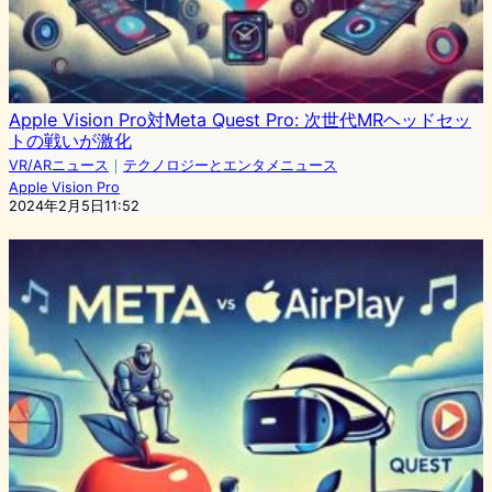
Apple Vision Pro対Meta Quest Pro: 次世代MRヘッドセッ
トの戦いが激化
VR/ARニュース
｜
テクノロジーとエンタメニュース
Apple Vision Pro
2024年2月5日11:52