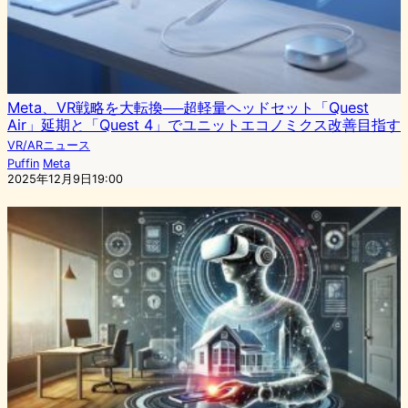
Meta、VR戦略を大転換──超軽量ヘッドセット「Quest
Air」延期と「Quest 4」でユニットエコノミクス改善目指す
VR/ARニュース
Puffin
Meta
2025年12月9日19:00