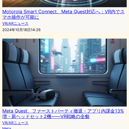
Motorola Smart Connect、Meta Quest対応へ：VR内でス
マホ操作が可能に
VR/ARニュース
2024年10月18日14:26
Meta Quest、ファーストパーティ撤退・アプリ内課金13%
増・新ヘッドセット2機——VR戦略の全貌
VR/ARニュース
Meta