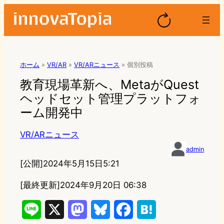
ホーム
»
VR/AR
»
VR/ARニュース
»
個別投稿
教育現場革新へ、MetaがQuest
ヘッドセット管理プラットフォ
ーム開発中
VR/ARニュース
admin
[公開]
2024年5月15日5:21
[最終更新]
2024年9月20日 06:38
L
X
M
B
F
H