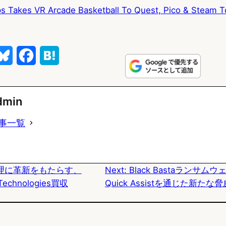
s Takes VR Arcade Basketball To Quest, Pico & Steam T
B
F
H
l
a
a
u
c
t
dmin
e
e
e
事一覧
s
b
n
k
o
a
理に革新をもたらす、
Next:
Black Bastaランサムウ
y
o
 Technologies買収
Quick Assistを通じた新たな
k