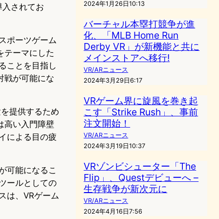
2024年1月26日10:13
導入されてお
バーチャル本塁打競争が進
化、「MLB Home Run
スポーツゲーム
Derby VR」が新機能と共に
をテーマにした
メインストアへ移行!
ることを目指し
VR/ARニュース
対戦が可能にな
2024年3月29日6:17
VRゲーム界に旋風を巻き起
こす「Strike Rush」、事前
験を提供するため
注文開始！
は高い入門障壁
VR/ARニュース
イによる目の疲
2024年3月19日10:37
VRゾンビシューター「The
が可能になるこ
Flip」、Questデビューへ –
ツールとしての
生存戦争が新次元に
ースは、VRゲーム
VR/ARニュース
2024年4月16日7:56