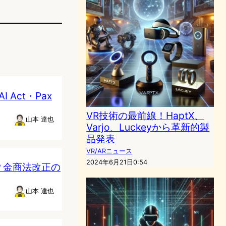
Act・Pax
VR技術の最前線！HaptX、
山本 達也
Varjo、Luckeyから革新的製
品発表
VR/ARニュース
2024年6月21日0:54
？金商法改正の
山本 達也