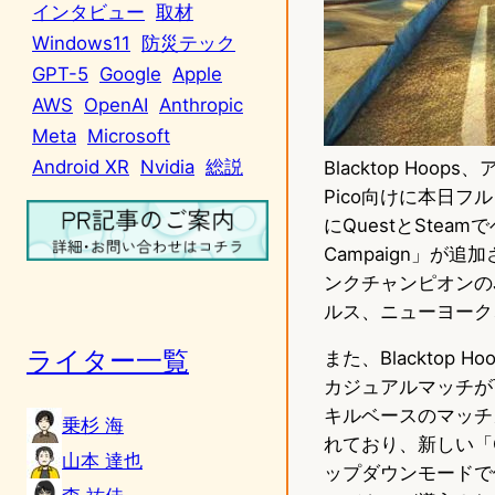
インタビュー
取材
Windows11
防災テック
GPT-5
Google
Apple
AWS
OpenAI
Anthropic
Meta
Microsoft
Android XR
Nvidia
総説
Blacktop Ho
Pico向けに本日フル
にQuestとSte
Campaign」
ンクチャンピオンのJ
ルス、ニューヨーク
ライター一覧
また、Blacktop
カジュアルマッチが
キルベースのマッチ
乗杉 海
れており、新しい「
山本 達也
ップダウンモードで