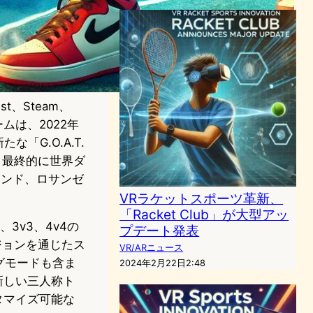
t、Steam、
ームは、2022年
「G.O.A.T.
、最終的に世界ダ
クランド、ロサンゼ
VRラケットスポーツ革新、
「Racket Club」が大型アッ
、3v3、4v4の
プデート発表
ジョンを通じたス
VR/ARニュース
グモードも含ま
2024年2月22日2:48
新しい三人称ト
タマイズ可能な