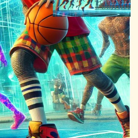
VRバスケットボール革新！
「Blacktop Hoops」が2024
年春に登場
VR/ARニュース
2024年2月17日4:58
「Racket Club」無料アップ
デートで新コート登場！VR
スポーツゲームがさらに進化
VR/ARニュース
2024年5月9日0:18
VR革命の新星「Dead
Hook」、複数プラットフォ
ームでのリリース決定！
VR/ARニュース
2024年1月24日10:51