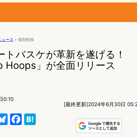
ー
Rニュース
»
個別投稿
リートバスケが革新を遂げる！
top Hoops」が全面リリース
日0:10
[最終更新]
2024年6月30日 05:
B
F
H
l
a
a