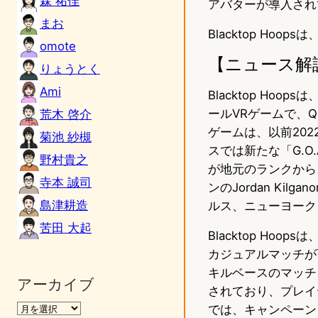
森 祐佳
アバターが導入され
まお
Blacktop Hoo
omote
【ニュース解
りょうとく
Ami
Blacktop Ho
ールVRゲームで、Q
荒木 啓介
ゲームは、以前202
菊池 紗槻
スでは新たな「G.O
野村貴之
が地元のランクから
寺本 誠司
ンのJordan K
島津耕造
ルス、ニューヨーク
苦田 大起
Blacktop Ho
カジュアルマッチが
キルベースのマッチ
アーカイブ
されており、プレイ
では、キャンペーン