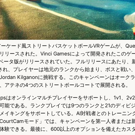
ops、アーケード風ストリートバスケットボールVRゲームが、Ques
リリースされた。Vinci Gamesによって開発されたこのゲ
amでベータ版がリリースされていた。フルリリースにあたり、新たな
が追加され、プレイヤーは地元のランクから始まり、ボスと戦い
ordan Kilganonに挑戦する。このキャンペーンはオー
、アテネの4つのストリートボールコートで展開される。
 Hoopsはオンラインマルチプレイヤーをサポートし、1v1、2v2
可能である。ランクプレイでは9つのランクと21のディビ
メイキングをサポートしている。AI対戦者とのトレーニン
CourtCamモード」では、キャンペーンを第一人者または
体験できる。最後に、600以上のオプションを備えたカス