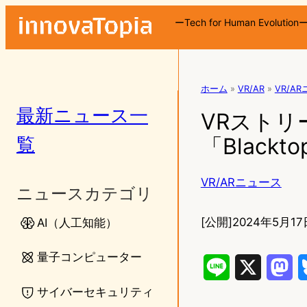
ーTech for Human Evolution
ホーム
»
VR/AR
»
VR/A
最新ニュース一
VRスト
覧
「Black
VR/ARニュース
ニュースカテゴリ
[公開]
2024年5月17
AI（人工知能）
量子コンピューター
L
X
M
サイバーセキュリティ
i
a