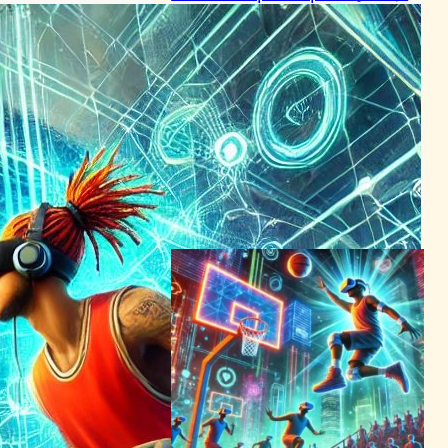
リートコートを再現、全プラ
ットフォームで発売
VR/ARニュース
2024年5月17日0:10
VRストリートバスケ
「Blacktop Hoops」、2024
年に全機能解禁！
VR/ARニュース
2024年5月17日20:00