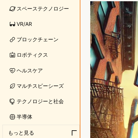
n
s
スペーステクノロジー
e
t
VR/AR
o
ブロックチェーン
d
o
ロボティクス
n
ヘルスケア
マルチスピーシーズ
テクノロジーと社会
半導体
もっと見る