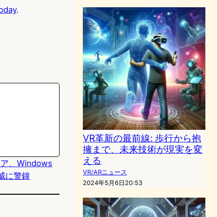
oday
.
VR革新の最前線: 歩行から抱
擁まで、未来技術が現実を変
える
ェア、Windows
VR/ARニュース
脅威に警鐘
2024年5月6日20:53