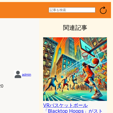
検
索
関連記事
admin
20
VRバスケットボール
「Blacktop Hoops」がスト