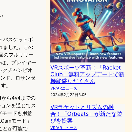
た。
リートバスケットボ
されました。この
今回のフルリリー
ンでは、プレイヤー
VRスポーツ革新！「Racket
ンクチャンピオ
Club」無料アップデートで新
クランド、ロサンゼ
機能盛りだくさん
ます。
VR/ARニュース
2024年2月22日3:05
1から4v4までの
ジョンを通じてス
VRラケットとリズムの融
グモードも用意
合！「Orbeats」が新たな遊
びを提案
Camモード」
ことが可能で
VR/ARニュース