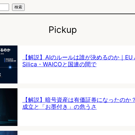
検索
Pickup
【解説】AIのルールは誰が決めるのか｜EU AI 
Silica・WAICOと国連の間で
【解説】暗号資産は有価証券になったのか
成立と「お墨付き」の危うさ