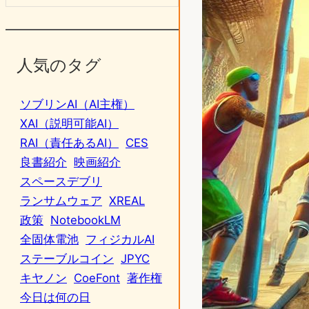
人気のタグ
ソブリンAI（AI主権）
XAI（説明可能AI）
RAI（責任あるAI）
CES
良書紹介
映画紹介
スペースデブリ
ランサムウェア
XREAL
政策
NotebookLM
全固体電池
フィジカルAI
ステーブルコイン
JPYC
キヤノン
CoeFont
著作権
今日は何の日