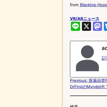
from
Blacktop Hoop
VR/ARニュース
L
X
M
i
a
n
s
a
e
t
記
o
d
Previous:
医薬品管
o
DrFirstのMyndshft
n
検索