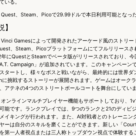
ている。
psは、Quest、Steam、Picoで29.99ドルで本日利用可能となっ
説】
opsは、Vinci Gamesによって開発されたアーケード風のスト
uest、Steam、Picoプラットフォームにてフルリリース
2年にQuestとSteamでベータ版がリリースされており、
.A.T. Campaign」が追加されています。このキャンペー
スタートし、様々なボスと戦いながら、最終的には世界ダ
ilganonに挑戦するストーリーが展開されます。ゲームはオー
、アテネの4つのストリートボールコートを舞台にしてい
opsは、オンラインマルチプレイヤー機能もサポートしており、1v
可能です。ランクプレイでは、9つのランクと21のディビ
メイキングが行われます。また、AI対戦者とのトレーニン
ヤーは自分のスキルを磨くことができます。新しい「Court
を第一人者視点または三人称トップダウン視点で体験する