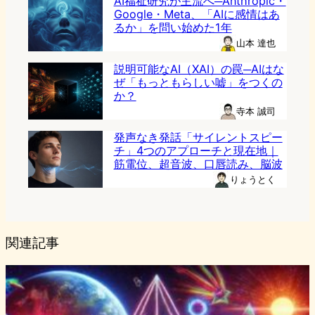
AI福祉研究が主流へ─Anthropic・
Google・Meta、「AIに感情はあ
るか」を問い始めた1年
山本 達也
説明可能なAI（XAI）の罠─AIはな
ぜ「もっともらしい嘘」をつくの
か？
寺本 誠司
発声なき発話「サイレントスピー
チ」4つのアプローチと現在地｜
筋電位、超音波、口唇読み、脳波
りょうとく
関連記事