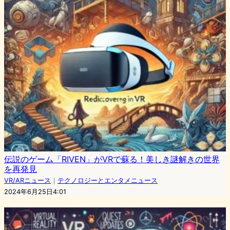
伝説のゲーム「RIVEN」がVRで蘇る！美しき謎解きの世界
を再発見
VR/ARニュース
｜
テクノロジーとエンタメニュース
2024年6月25日4:01