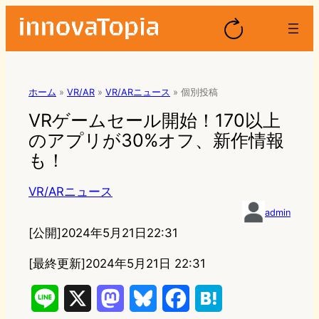
ホーム
»
VR/AR
»
VR/ARニュース
»
個別投稿
VRゲームセール開始！170以上
のアプリが30%オフ、新作情報
も！
VR/ARニュース
admin
[公開]
2024年5月21日22:31
[最終更新]
2024年5月21日 22:31
L
X
M
B
F
H