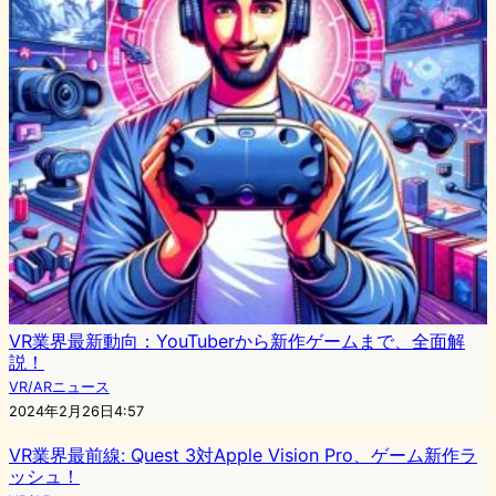
VR業界最新動向：YouTuberから新作ゲームまで、全面解
説！
VR/ARニュース
2024年2月26日4:57
VR業界最前線: Quest 3対Apple Vision Pro、ゲーム新作ラ
ッシュ！