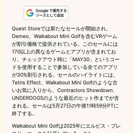
i
a
l
a
a
n
s
u
c
t
e
t
e
e
e
Quest Storeでは新たなセールが開始され、
Demeo、Walkabout Mini Golfを含むVRゲーム
o
s
b
n
が割引価格で提供されている。このセールには
d
k
o
a
170以上の異なるゲームとアプリが含まれてお
o
y
o
り、チェックアウト時に「MAY30」というコー
ドを使用することで参加している全てのアプリ
n
k
が30%割引される。セールのハイライトには、
Tetris Effect、Walkabout Mini Golfのような古
いお気に入りから、Contractors Showdown、
UNDERDOGSのような最近のヒット作までが含
まれる。セールは5月27日の午後11時59分PTに
終了する。
Walkabout Mini Golfは2025年にエルビス・プレ