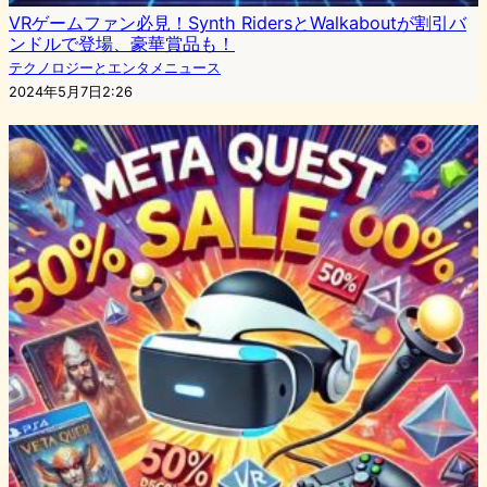
VRゲームファン必見！Synth RidersとWalkaboutが割引バ
ンドルで登場、豪華賞品も！
テクノロジーとエンタメニュース
2024年5月7日2:26