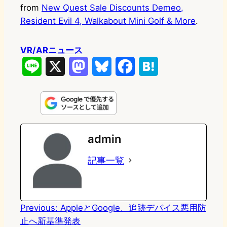
from
New Quest Sale Discounts Demeo,
Resident Evil 4, Walkabout Mini Golf & More
.
VR/ARニュース
L
X
M
B
F
H
i
a
l
a
a
n
s
u
c
t
e
t
e
e
e
admin
o
s
b
n
記事一覧
d
k
o
a
o
y
o
n
k
Previous:
AppleとGoogle、追跡デバイス悪用防
止へ新基準発表