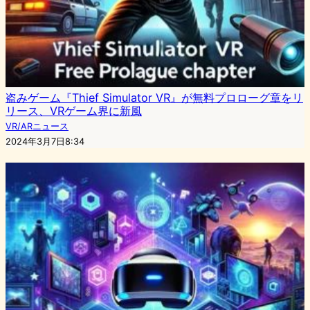
盗みゲーム『Thief Simulator VR』が無料プロローグ章をリ
リース、VRゲーム界に新風
VR/ARニュース
2024年3月7日8:34