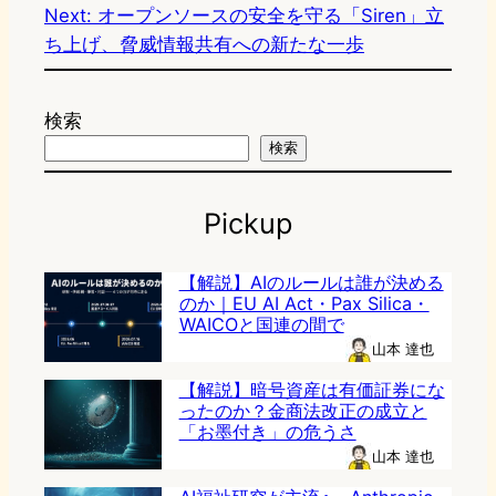
Next:
オープンソースの安全を守る「Siren」立
ち上げ、脅威情報共有への新たな一歩
検索
検索
Pickup
【解説】AIのルールは誰が決める
のか｜EU AI Act・Pax Silica・
WAICOと国連の間で
山本 達也
【解説】暗号資産は有価証券にな
ったのか？金商法改正の成立と
「お墨付き」の危うさ
山本 達也