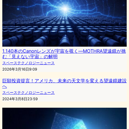
1,140本のCanonレンズが宇宙を覗く—MOTHRA望遠鏡が挑
む「見えない宇宙」の解明
スペーステクノロジーニュース
2026年3月16日9:09
巨額投資提言！アメリカ、未来の天文学を変える望遠鏡建設
へ
スペーステクノロジーニュース
2024年3月8日23:59