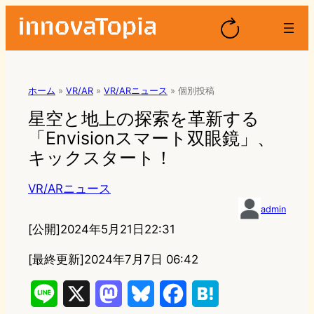
ホーム
»
VR/AR
»
VR/ARニュース
»
個別投稿
星空と地上の探索を革新する
「Envisionスマート双眼鏡」、
キックスタート！
VR/ARニュース
admin
[公開]
2024年5月21日22:31
[最終更新]
2024年7月7日 06:42
L
X
M
B
F
H