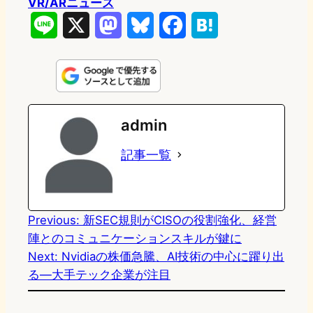
VR/ARニュース
L
X
M
B
F
H
i
a
l
a
a
n
s
u
c
t
e
t
e
e
e
admin
o
s
b
n
記事一覧
d
k
o
a
o
y
o
n
k
Previous:
新SEC規則がCISOの役割強化、経営
陣とのコミュニケーションスキルが鍵に
Next:
Nvidiaの株価急騰、AI技術の中心に躍り出
る—大手テック企業が注目