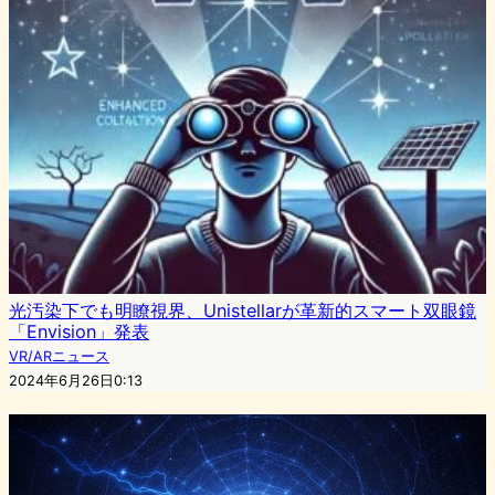
光汚染下でも明瞭視界、Unistellarが革新的スマート双眼鏡
「Envision」発表
VR/ARニュース
2024年6月26日0:13