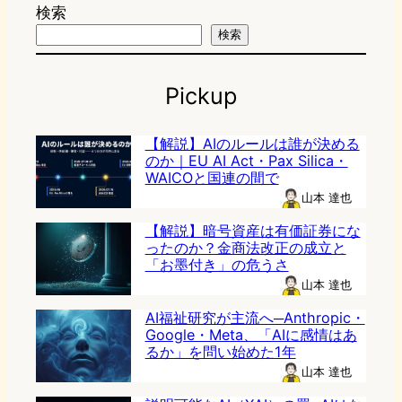
検索
検索
Pickup
【解説】AIのルールは誰が決める
のか｜EU AI Act・Pax Silica・
WAICOと国連の間で
山本 達也
【解説】暗号資産は有価証券にな
ったのか？金商法改正の成立と
「お墨付き」の危うさ
山本 達也
AI福祉研究が主流へ─Anthropic・
Google・Meta、「AIに感情はあ
るか」を問い始めた1年
山本 達也