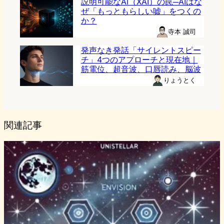
説明可能なAI（XAI）の罠─AIはな
ぜ「もっともらしい嘘」をつくの
か？
寺本 誠司
発声なき発話「サイレントスピー
チ」4つのアプローチと現在地｜
筋電位、超音波、口唇読み、脳波
りょうとく
関連記事