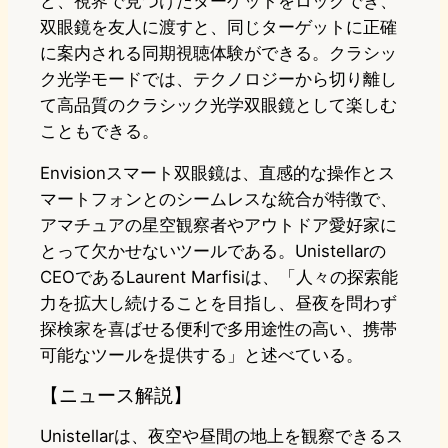
ど、視界で見つけたターゲットをロックでき、
双眼鏡を友人に渡すと、同じターゲットに正確
に案内される同期視聴体験ができる。クラシッ
ク光学モードでは、テクノロジーから切り離し
て高品質のクラシック光学双眼鏡として楽しむ
こともできる。
Envisionスマート双眼鏡は、直感的な操作とス
マートフォンとのシームレスな統合が特徴で、
アマチュアの星空観察者やアウトドア愛好家に
とって欠かせないツールである。Unistellarの
CEOであるLaurent Marfisiは、「人々の探索能
力を拡大し続けることを目指し、昼夜を問わず
探検家を喜ばせる便利で多用途性の高い、携帯
可能なツールを提供する」と述べている。
【ニュース解説】
Unistellarは、夜空や昼間の地上を観察できるス