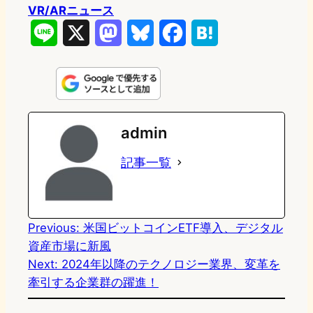
VR/ARニュース
L
X
M
B
F
H
i
a
l
a
a
n
s
u
c
t
e
t
e
e
e
admin
o
s
b
n
記事一覧
d
k
o
a
o
y
o
n
k
Previous:
米国ビットコインETF導入、デジタル
資産市場に新風
Next:
2024年以降のテクノロジー業界、変革を
牽引する企業群の躍進！