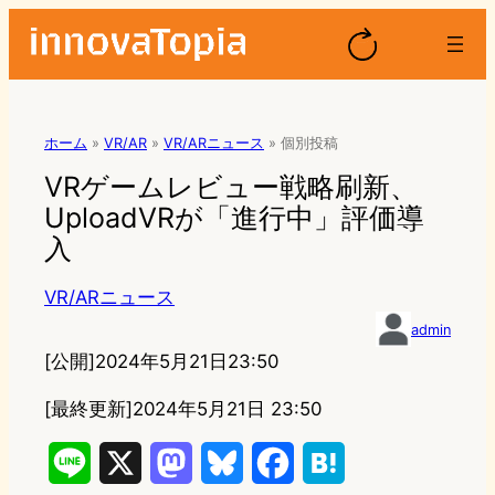
ホーム
»
VR/AR
»
VR/ARニュース
»
個別投稿
VRゲームレビュー戦略刷新、
UploadVRが「進行中」評価導
入
VR/ARニュース
admin
[公開]
2024年5月21日23:50
[最終更新]
2024年5月21日 23:50
L
X
M
B
F
H