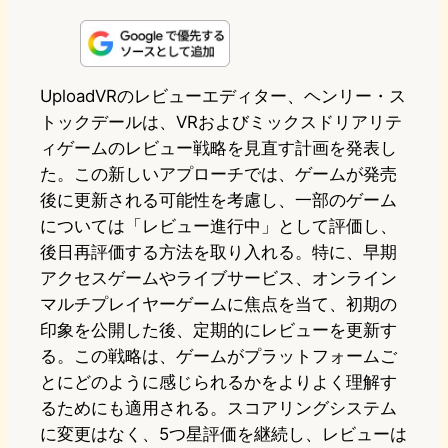
i
a
l
a
a
n
s
u
c
t
e
t
e
e
e
UploadVRのレビューエディター、ヘンリー・ス
トックデールは、VRおよびミックスドリアリテ
o
s
b
n
ィゲームのレビュー戦略を見直す計画を発表し
d
k
o
a
た。この新しいアプローチでは、ゲームが発売
o
y
o
後に更新される可能性を考慮し、一部のゲーム
については「レビュー進行中」として評価し、
n
k
後日再評価する方法を取り入れる。特に、早期
アクセスゲームやライブサービス、オンライン
マルチプレイヤーゲームに焦点を当て、初期の
印象を公開した後、定期的にレビューを更新す
る。この戦略は、ゲームがプラットフォームご
とにどのように感じられるかをよりよく理解す
るためにも適用される。スコアリングシステム
に変更はなく、5つ星評価を継続し、レビューは