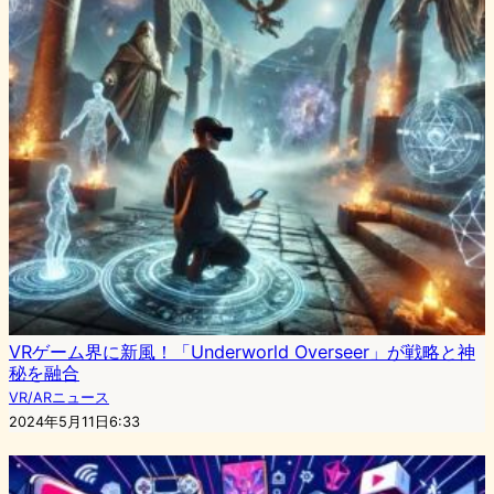
VRゲーム界に新風！「Underworld Overseer」が戦略と神
秘を融合
VR/ARニュース
2024年5月11日6:33