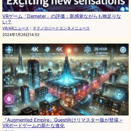
VRゲーム「Demeter」の評価：新感覚ながらも物足りな
い？
VR/ARニュース
｜
テクノロジーとエンタメニュース
2024年1月26日14:52
『Augmented Empire』Quest向けリマスター版が登場 –
VRボードゲームの新たな進化