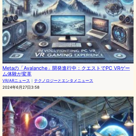
Metaの「Avalanche」開発進行中：クエストでPC VRゲー
ム体験が変革
VR/ARニュース
｜
テクノロジーとエンタメニュース
2024年6月27日3:58