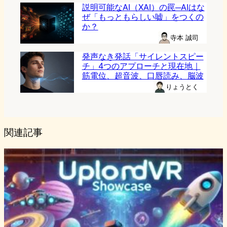
説明可能なAI（XAI）の罠─AIはな
ぜ「もっともらしい嘘」をつくの
か？
寺本 誠司
発声なき発話「サイレントスピー
チ」4つのアプローチと現在地｜
筋電位、超音波、口唇読み、脳波
りょうとく
関連記事