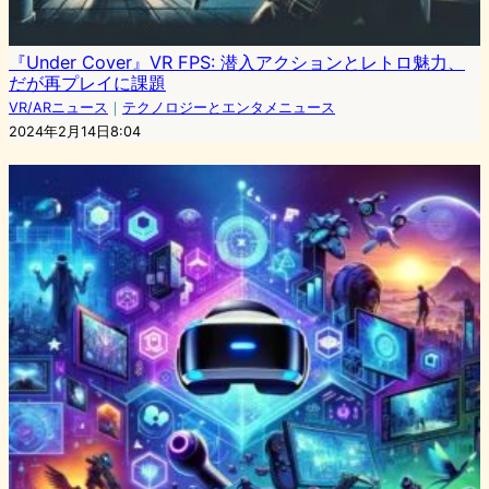
『Under Cover』VR FPS: 潜入アクションとレトロ魅力、
だが再プレイに課題
VR/ARニュース
｜
テクノロジーとエンタメニュース
2024年2月14日8:04