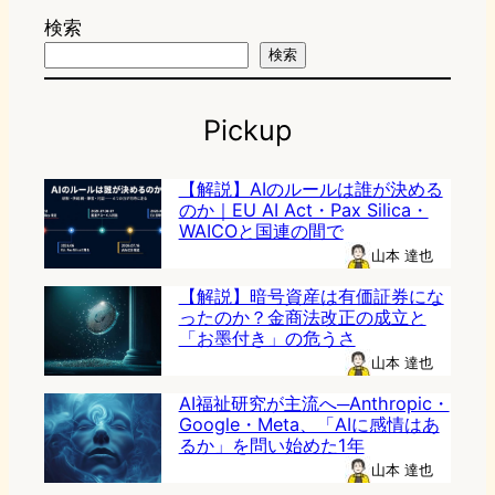
検索
検索
Pickup
【解説】AIのルールは誰が決める
のか｜EU AI Act・Pax Silica・
WAICOと国連の間で
山本 達也
【解説】暗号資産は有価証券にな
ったのか？金商法改正の成立と
「お墨付き」の危うさ
山本 達也
AI福祉研究が主流へ─Anthropic・
Google・Meta、「AIに感情はあ
るか」を問い始めた1年
山本 達也