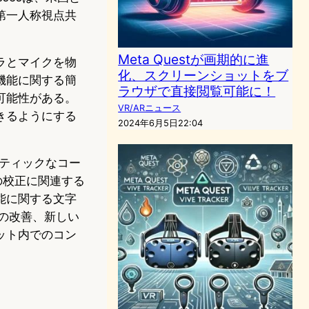
の第一人称視点共
Meta Questが画期的に進
ラとマイクを物
化、スクリーンショットをブ
機能に関する簡
ラウザで直接閲覧可能に！
可能性がある。
VR/ARニュース
きるようにする
2024年6月5日22:04
スティックなコー
の校正に関連する
能に関する文字
hの改善、新しい
ット内でのコン