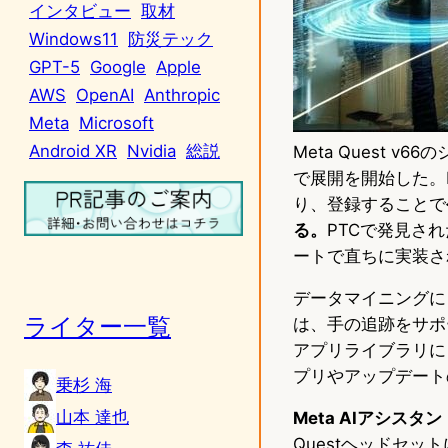
インタビュー
取材
Windows11
防災テック
GPT-5
Google
Apple
AWS
OpenAI
Anthropic
Meta
Microsoft
Android XR
Nvidia
総説
Meta Quest 
で展開を開始した。P
り、登録することで
る。
PTCで発見さ
ートで直ちに実装さ
データマイニングに
ライター一覧
は、手の追跡をサポ
アプリライブラリに
プリやアップデート
乗杉 海
山本 達也
Meta AIアシスタ
Questヘッドセット