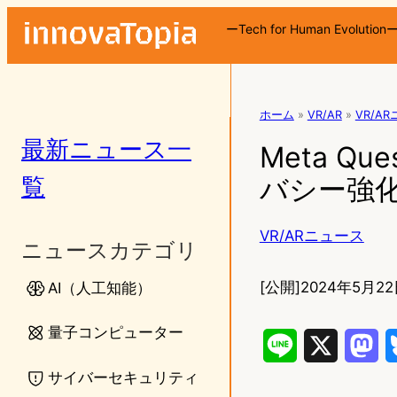
ーTech for Human Evolution
ホーム
»
VR/AR
»
VR/A
最新ニュース一
Meta Q
覧
バシー強化
VR/ARニュース
ニュースカテゴリ
[公開]
2024年5月22
AI（人工知能）
量子コンピューター
L
X
M
サイバーセキュリティ
i
a