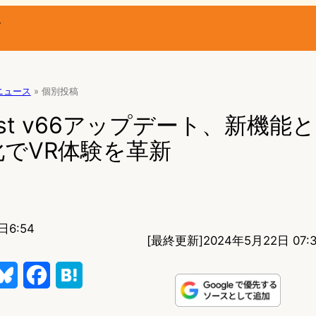
ー
Rニュース
»
個別投稿
uest v66アップデート、新機能
でVR体験を革新
日6:54
[最終更新]
2024年5月22日 07:
B
F
H
l
a
a