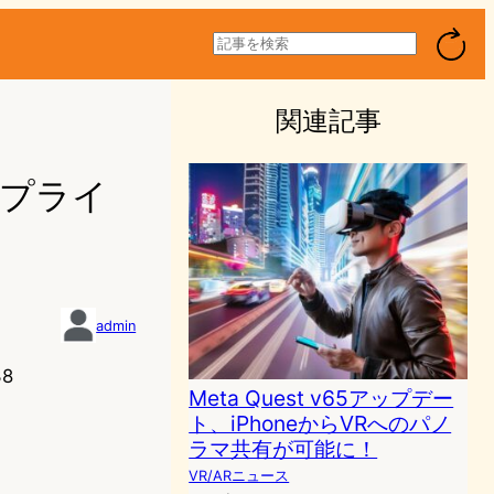
検
索
関連記事
とプライ
admin
38
Meta Quest v65アップデー
ト、iPhoneからVRへのパノ
ラマ共有が可能に！
VR/ARニュース