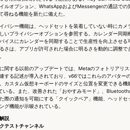
ルオプション、WhatsAppおよびMessengerの通話で
見て尋ねる機能を新たに備えた。
イバシー機能は、ヘッドセットを装着していない時にカメ
しいプライバシーオプションを参照する。カレンダー同期
バイスにカレンダーを同期することで生産性を向上させる
るさは、アプリが許可された場合に明るさを動的に調整で
。
に関する以前のアップデートでは、Metaのフォトリアリ
連する記述が導入されており、v66ではこれらのアバター
。カスタム仮想キーボードのサイズと位置を変更できる機
ている。また、改善された「おやすみモード」、Bluetoot
た際の通知を可能にする「クイックペア」機能、ヘッドセ
ング機能が示唆されている。
解説
クテストチャンネル