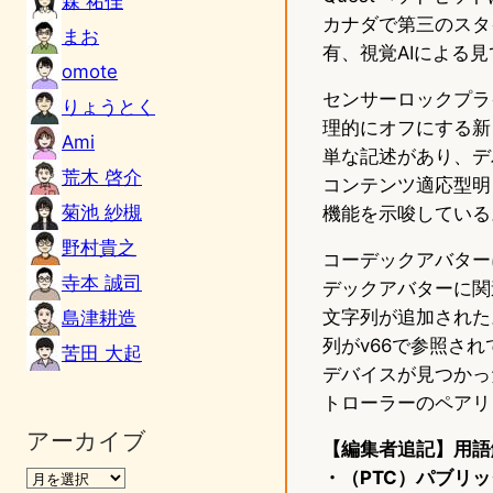
森 祐佳
カナダで第三のスタイ
まお
有、視覚AIによる
omote
センサーロックプラ
りょうとく
理的にオフにする新
Ami
単な記述があり、デ
荒木 啓介
コンテンツ適応型明
菊池 紗槻
機能を示唆している
野村貴之
コーデックアバター
寺本 誠司
デックアバターに関
文字列が追加された
島津耕造
列がv66で参照され
苦田 大起
デバイスが見つかっ
トローラーのペアリ
アーカイブ
【編集者追記】用語
・
（PTC）
パブリッ