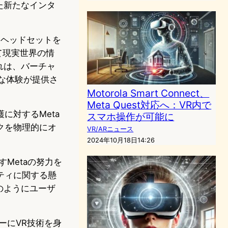
た新たなインタ
はヘッドセットを
して現実世界の情
れは、バーチャ
な体験が提供さ
Motorola Smart Connect、
Meta Quest対応へ：VR内で
に対するMeta
スマホ操作が可能に
クを物理的にオ
VR/ARニュース
2024年10月18日14:26
Metaの努力を
ティに関する懸
のようにユーザ
ーにVR技術を身