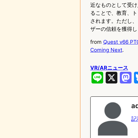
近なものとして受け
ることで、教育、ト
されます。ただし、
ザーの信頼を獲得し
from
Quest v66 PTC
Coming Next
.
VR/ARニュース
L
X
M
i
a
n
s
a
e
t
記
o
d