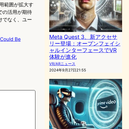
用範囲が拡大す
での活用が期待
けでなく、ユー
Meta Quest 3、新アクセサ
 Could Be
リー登場：オープンフェイシ
ャルインターフェースでVR
体験が進化
VR/ARニュース
2024年9月27日21:55