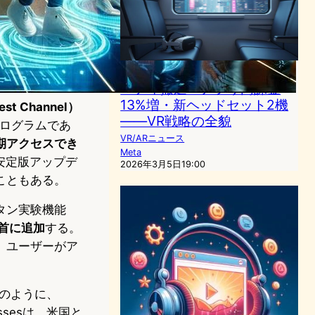
Meta Quest、ファーストパ
ーティ撤退・アプリ内課金
13%増・新ヘッドセット2機
est Channel）
——VR戦略の全貌
プログラムであ
VR/ARニュース
期アクセスでき
Meta
安定版アップデ
2026年3月5日19:00
こともある。
タン実験機能
手首に追加
する。
、ユーザーがア
スのように、
ssesは、米国と