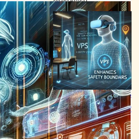
2024年5月1日8:14
MetaがQuestヘッドセットの
安全境界記憶を強化、新機能
VPS導入でVR体験がスムーズ
に
VR/ARニュース
2024年4月16日8:01