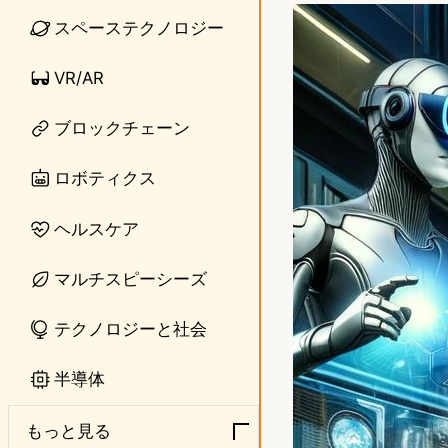
n
s
スペーステクノロジー
e
t
VR/AR
o
ブロックチェーン
d
o
ロボティクス
n
ヘルスケア
マルチスピーシーズ
テクノロジーと社会
半導体
もっと見る