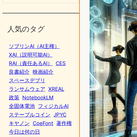
人気のタグ
ソブリンAI（AI主権）
XAI（説明可能AI）
RAI（責任あるAI）
CES
良書紹介
映画紹介
スペースデブリ
ランサムウェア
XREAL
政策
NotebookLM
全固体電池
フィジカルAI
ステーブルコイン
JPYC
キヤノン
CoeFont
著作権
今日は何の日