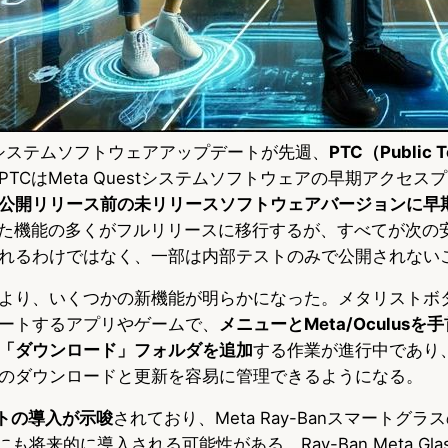
v66のシステムソフトウェアアップデートが先週、
PTC（Public T
TCはMeta Questシステムソフトウェアの早期アクセス
公開リリース前の未リリースソフトウェアバージョンに早
れた機能の多くがフルリリースに移行するが、すべてが次の
れるわけではなく、一部は内部テストのみで公開されない
より、いくつかの新機能が明らかになった。メタリストボ
ートするアプリやゲームで、
メニューとMeta/Oculusを
「ダウンロード」フォルダを追加
する作業が進行中であり
のダウンロードと更新を容易に管理できるようになる。
ントの導入が示唆
されており、Meta Ray-Banスマートグラ
にも将来的に導入される可能性がある。Ray-Ban Meta Gla