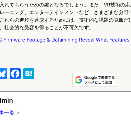
入れてもらうための鍵となるでしょう。また、VR技術の応
レーニング、エンターテインメントなど、さまざまな分野
これらの進歩を達成するためには、技術的な課題の克服だ
、社会的な受容を得ることが不可欠です。
 Firmware Footage & Datamining Reveal What Features
B
F
H
l
a
a
u
c
t
dmin
e
e
e
事一覧
s
b
n
k
o
a