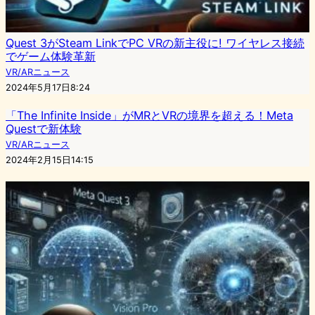
Quest 3がSteam LinkでPC VRの新主役に! ワイヤレス接続
でゲーム体験革新
VR/ARニュース
2024年5月17日8:24
「The Infinite Inside」がMRとVRの境界を超える！Meta
Questで新体験
VR/ARニュース
2024年2月15日14:15