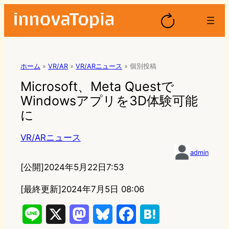
ホーム
»
VR/AR
»
VR/ARニュース
»
個別投稿
Microsoft、Meta Questで
Windowsアプリを3D体験可能
に
VR/ARニュース
admin
[公開]
2024年5月22日7:53
[最終更新]
2024年7月5日 08:06
L
X
M
B
F
H