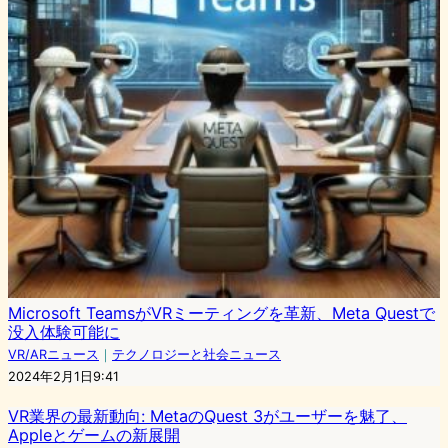
Microsoft TeamsがVRミーティングを革新、Meta Questで
没入体験可能に
VR/ARニュース
｜
テクノロジーと社会ニュース
2024年2月1日9:41
VR業界の最新動向: MetaのQuest 3がユーザーを魅了、
Appleとゲームの新展開