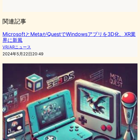
関連記事
MicrosoftとMetaがQuestでWindowsアプリを3D化、XR業
界に新風
VR/ARニュース
2024年5月22日20:49