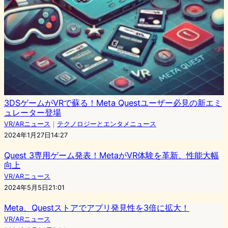
3DSゲームがVRで蘇る！Meta Questユーザー必見の新エミ
ュレーター登場
VR/ARニュース
｜
テクノロジーとエンタメニュース
2024年1月27日14:27
Quest 3専用ゲーム発表！MetaがVR体験を革新、性能大幅
向上
VR/ARニュース
2024年5月5日21:01
Meta、Questストアでアプリ発見性を3倍に拡大！
VR/ARニュース