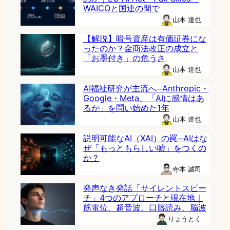
WAICOと国連の間で
山本 達也
【解説】暗号資産は有価証券にな
ったのか？金商法改正の成立と
「お墨付き」の危うさ
山本 達也
AI福祉研究が主流へ─Anthropic・
Google・Meta、「AIに感情はあ
るか」を問い始めた1年
山本 達也
説明可能なAI（XAI）の罠─AIはな
ぜ「もっともらしい嘘」をつくの
か？
寺本 誠司
発声なき発話「サイレントスピー
チ」4つのアプローチと現在地｜
筋電位、超音波、口唇読み、脳波
りょうとく