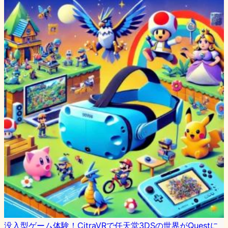
没入型ゲーム体験！CitraVRで任天堂3DSの世界がQuestに