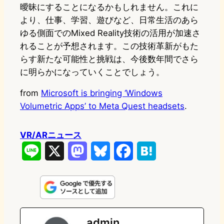
曖昧にすることになるかもしれません。これに
より、仕事、学習、遊びなど、日常生活のあら
ゆる側面でのMixed Reality技術の活用が加速さ
れることが予想されます。この技術革新がもた
らす新たな可能性と挑戦は、今後数年間でさら
に明らかになっていくことでしょう。
from
Microsoft is bringing ‘Windows
Volumetric Apps’ to Meta Quest headsets
.
VR/ARニュース
L
X
M
B
F
H
i
a
l
a
a
n
s
u
c
t
e
t
e
e
e
admin