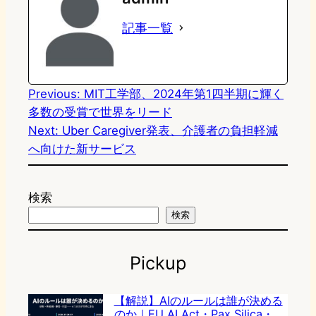
o
s
b
n
記事一覧
d
k
o
a
o
y
o
n
k
Previous:
MIT工学部、2024年第1四半期に輝く
多数の受賞で世界をリード
Next:
Uber Caregiver発表、介護者の負担軽減
へ向けた新サービス
検索
検索
Pickup
【解説】AIのルールは誰が決める
のか｜EU AI Act・Pax Silica・